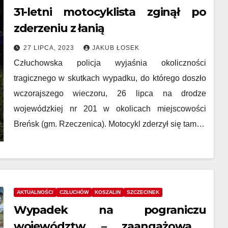
31-letni motocyklista zginął po
zderzeniu z łanią
27 LIPCA, 2023
JAKUB ŁOSEK
Człuchowska policja wyjaśnia okoliczności
tragicznego w skutkach wypadku, do którego doszło
wczorajszego wieczoru, 26 lipca na drodze
wojewódzkiej nr 201 w okolicach miejscowości
Breńsk (gm. Rzeczenica). Motocykl zderzył się tam…
AKTUALNOŚCI
CZŁUCHÓW
KOSZALIN
SZCZECINEK
Wypadek na pograniczu
województw – zaangażowano