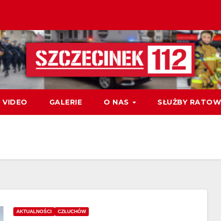
VIDEO
GALERIE
O NAS
SŁUŻBY RATOW
AKTUALNOŚCI
CZŁUCHÓW