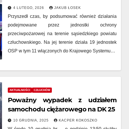
4 LUTEGO, 2026
JAKUB ŁOSEK
Przyszedł czas, by podsumować również działania
podejmowane przez jednostki ochrony
przeciwpożarowej na terenie sąsiedzkiego powiatu
człuchowskiego. Na jej terenie działa 19 jednostek
OSP w tym 11 włączonych do Krajowego Systemu…
AKTUALNOŚCI
CZŁUCHÓW
Poważny wypadek z udziałem
samochodu ciężarowego na DK 25
10 GRUDNIA, 2025
KACPER KOKOSZKO
W środę 10 grudnia br. – o godzinie 13:50 służby