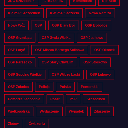
JRG Szczecinek
JRG Złotów
Komendant
Koszalin
KP PSP Szczecinek
KW PSP Szczecin
Nowa Remiza
Nowy Wóz
OSP
OSP Biały Bór
OSP Bobolice
OSP Grzmiąca
OSP Gwda Wielka
OSP Juchowo
OSP Lotyń
OSP Miasta Bornego Sulinowa
OSP Okonek
OSP Parsęcko
OSP Stary Chwalim
OSP Storkowo
OSP Sępolno Wielkie
OSP Wilcze Laski
OSP Łubowo
OSP Żółtnica
Policja
Polska
Pomorskie
Pomorze Zachodnie
Pożar
PSP
Szczecinek
Wielkopolska
Wydarzenie
Wypadek
Zdarzenie
Złotów
Ćwiczenia