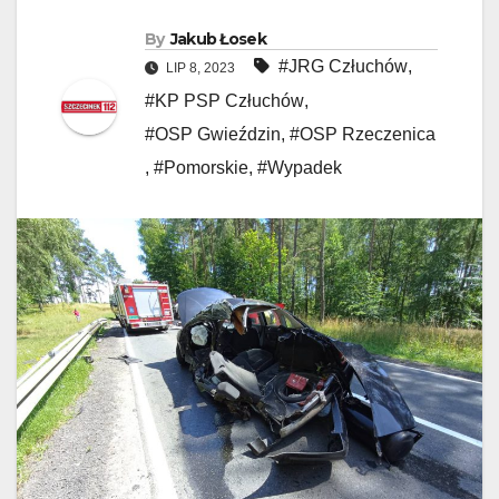
By
Jakub Łosek
#JRG Człuchów
,
LIP 8, 2023
#KP PSP Człuchów
,
#OSP Gwieździn
,
#OSP Rzeczenica
,
#Pomorskie
,
#Wypadek