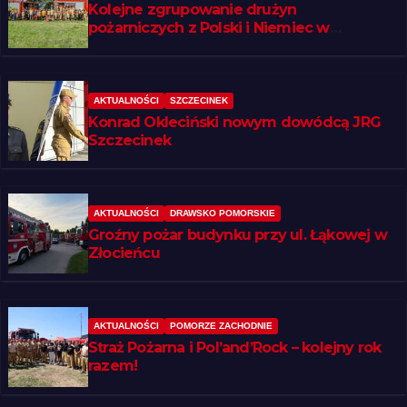
Kolejne zgrupowanie drużyn
pożarniczych z Polski i Niemiec w
regionie
AKTUALNOŚCI
SZCZECINEK
Konrad Okleciński nowym dowódcą JRG
Szczecinek
AKTUALNOŚCI
DRAWSKO POMORSKIE
Groźny pożar budynku przy ul. Łąkowej w
Złocieńcu
AKTUALNOŚCI
POMORZE ZACHODNIE
Straż Pożarna i Pol’and’Rock – kolejny rok
razem!