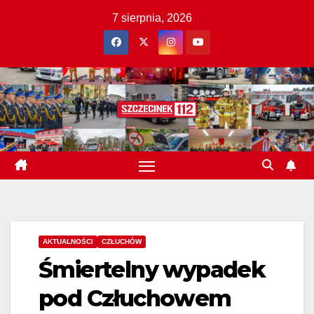
Skip
7 sierpnia, 2026
to
content
AKTUALNOŚCI
CZŁUCHÓW
Śmiertelny wypadek
pod Człuchowem