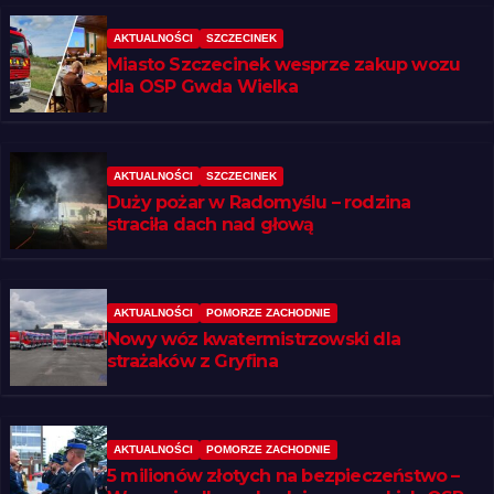
AKTUALNOŚCI
SZCZECINEK
Miasto Szczecinek wesprze zakup wozu
dla OSP Gwda Wielka
AKTUALNOŚCI
SZCZECINEK
Duży pożar w Radomyślu – rodzina
straciła dach nad głową
AKTUALNOŚCI
POMORZE ZACHODNIE
Nowy wóz kwatermistrzowski dla
strażaków z Gryfina
AKTUALNOŚCI
POMORZE ZACHODNIE
5 milionów złotych na bezpieczeństwo –