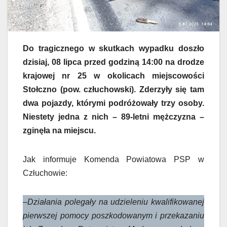
Do tragicznego w skutkach wypadku doszło
dzisiaj, 08 lipca przed godziną 14:00 na drodze
krajowej nr 25 w okolicach miejscowości
Stołczno (pow. człuchowski). Zderzyły się tam
dwa pojazdy, którymi podróżowały trzy osoby.
Niestety jedna z nich – 89-letni mężczyzna –
zginęła na miejscu.
Jak informuje Komenda Powiatowa PSP w
Człuchowie:
–
Działania polegały na udzieleniu kwalifikowanej
pierwszej pomocy poszkodowanym i przekazaniu