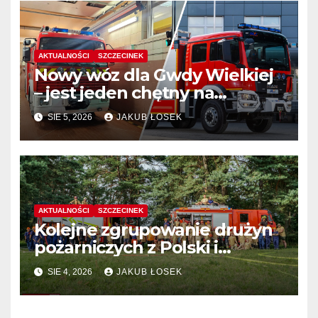
AKTUALNOŚCI
SZCZECINEK
Nowy wóz dla Gwdy Wielkiej
– jest jeden chętny na
dostawę
SIE 5, 2026
JAKUB ŁOSEK
AKTUALNOŚCI
SZCZECINEK
Kolejne zgrupowanie drużyn
pożarniczych z Polski i
Niemiec w regionie
SIE 4, 2026
JAKUB ŁOSEK