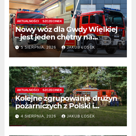
AKTUALNOŚCI
SZCZECINEK
Nowy wóz dla Gwdy Wielkiej
– jest jeden chętny na
dostawę
5 SIERPNIA, 2026
JAKUB ŁOSEK
AKTUALNOŚCI
SZCZECINEK
Kolejne zgrupowanie drużyn
pożarniczych z Polski i
Niemiec w regionie
4 SIERPNIA, 2026
JAKUB ŁOSEK