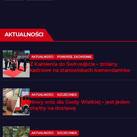
AKTUALNOŚCI
AKTUALNOŚCI
POMORZE ZACHODNIE
Z Kamienia do Świnoujścia – zmiany
kadrowe na stanowiskach komendantów
AKTUALNOŚCI
SZCZECINEK
Nowy wóz dla Gwdy Wielkiej – jest jeden
chętny na dostawę
AKTUALNOŚCI
SZCZECINEK