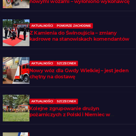
nowymi wozami – wyłoniono wykonawcę
AKTUALNOŚCI
POMORZE ZACHODNIE
Z Kamienia do Świnoujścia – zmiany
kadrowe na stanowiskach komendantów
AKTUALNOŚCI
SZCZECINEK
Nowy wóz dla Gwdy Wielkiej – jest jeden
chętny na dostawę
AKTUALNOŚCI
SZCZECINEK
Kolejne zgrupowanie drużyn
pożarniczych z Polski i Niemiec w
regionie