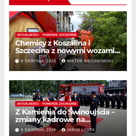
AKTUALNOŚCI
POMORZE ZACHODNIE
Chemicy z Koszalina i
Szczecina z nowymi wozami –
wyłoniono wykonawcę
8 SIERPNIA, 2026
WIKTOR BIEGANOWSKI
AKTUALNOŚCI
POMORZE ZACHODNIE
Z Kamienia do Świnoujścia –
zmiany kadrowe na
stanowiskach komendantów
5 SIERPNIA, 2026
JAKUB ŁOSEK