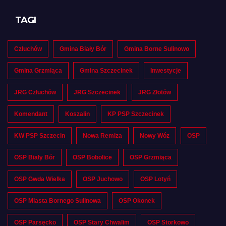
TAGI
Człuchów
Gmina Biały Bór
Gmina Borne Sulinowo
Gmina Grzmiąca
Gmina Szczecinek
Inwestycje
JRG Człuchów
JRG Szczecinek
JRG Złotów
Komendant
Koszalin
KP PSP Szczecinek
KW PSP Szczecin
Nowa Remiza
Nowy Wóz
OSP
OSP Biały Bór
OSP Bobolice
OSP Grzmiąca
OSP Gwda Wielka
OSP Juchowo
OSP Lotyń
OSP Miasta Bornego Sulinowa
OSP Okonek
OSP Parsęcko
OSP Stary Chwalim
OSP Storkowo