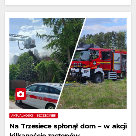
AKTUALNOŚCI
SZCZECINEK
Na Trzesiece spłonął dom – w akcji
kilkanaście zastępów