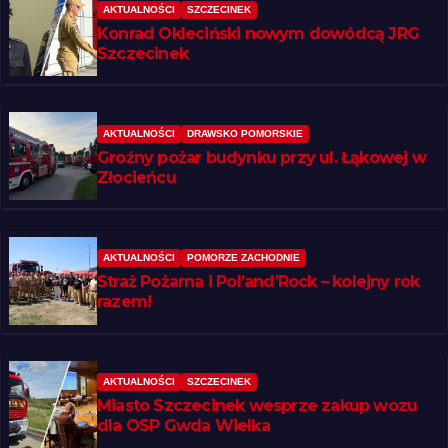
AKTUALNOŚCI
SZCZECINEK
Konrad Okleciński nowym dowódcą JRG
Szczecinek
AKTUALNOŚCI
DRAWSKO POMORSKIE
Groźny pożar budynku przy ul. Łąkowej w
Złocieńcu
AKTUALNOŚCI
POMORZE ZACHODNIE
Straż Pożarna i Pol’and’Rock – kolejny rok
razem!
AKTUALNOŚCI
SZCZECINEK
Miasto Szczecinek wesprze zakup wozu
dla OSP Gwda Wielka