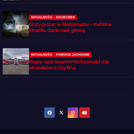
AKTUALNOŚCI
SZCZECINEK
Duży pożar w Radomyślu – rodzina
straciła dach nad głową
AKTUALNOŚCI
POMORZE ZACHODNIE
Nowy wóz kwatermistrzowski dla
strażaków z Gryfina