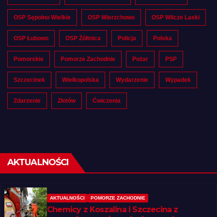
OSP Sępolno Wielkie
OSP Wierzchowo
OSP Wilcze Laski
OSP Łubowo
OSP Żółtnica
Policja
Polska
Pomorskie
Pomorze Zachodnie
Pożar
PSP
Szczecinek
Wielkopolska
Wydarzenie
Wypadek
Zdarzenie
Złotów
Ćwiczenia
AKTUALNOŚCI
AKTUALNOŚCI
POMORZE ZACHODNIE
Chemicy z Koszalina i Szczecina z