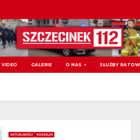
VIDEO
GALERIE
O NAS
SŁUŻBY RATOW
AKTUALNOŚCI
KOSZALIN