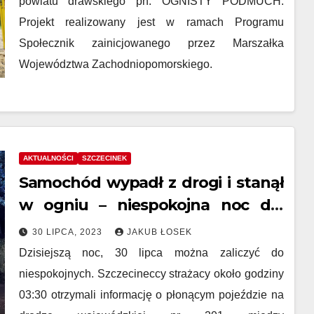
powiatu drawskiego pn. OGNISTY PODMUCH.
Projekt realizowany jest w ramach Programu
Społecznik zainicjowanego przez Marszałka
Województwa Zachodniopomorskiego.
AKTUALNOŚCI
SZCZECINEK
Samochód wypadł z drogi i stanął
w ogniu – niespokojna noc dla
strażaków
30 LIPCA, 2023
JAKUB ŁOSEK
Dzisiejszą noc, 30 lipca można zaliczyć do
niespokojnych. Szczecineccy strażacy około godziny
03:30 otrzymali informację o płonącym pojeździe na