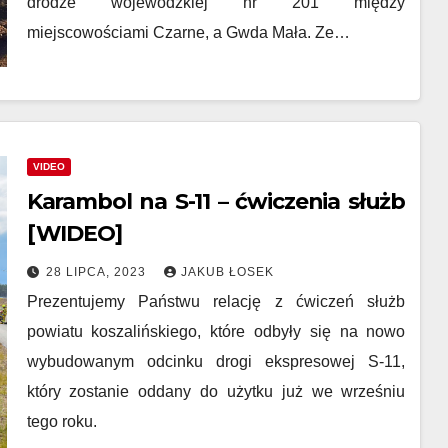
drodze wojewódzkiej nr 201 między
miejscowościami Czarne, a Gwda Mała. Ze…
VIDEO
Karambol na S-11 – ćwiczenia służb
[WIDEO]
28 LIPCA, 2023
JAKUB ŁOSEK
Prezentujemy Państwu relację z ćwiczeń służb
powiatu koszalińskiego, które odbyły się na nowo
wybudowanym odcinku drogi ekspresowej S-11,
który zostanie oddany do użytku już we wrześniu
tego roku.