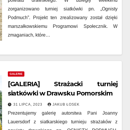
powiatu drawskiego. W ubiegły weekend
zorganizowano turniej siatkówki pn. „Ognisty
Podmuch”. Projekt ten zrealizowany został dzięki
marszałkowskiemu Programowi Społecznik. W
zmaganiach, które…
GALERIE
[GALERIA] Strażacki turniej
siatkówki w Drawsku Pomorskim
31 LIPCA, 2023
JAKUB ŁOSEK
Prezentujemy galerię autorstwa Pani Joanny
Lauersdorf z siatkarskiego turnieju strażaków z