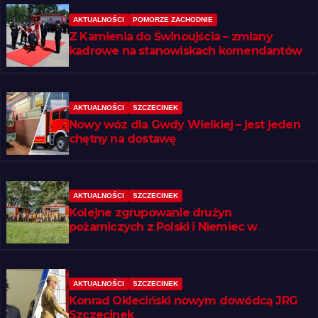
AKTUALNOŚCI
POMORZE ZACHODNIE
Z Kamienia do Świnoujścia – zmiany
kadrowe na stanowiskach komendantów
AKTUALNOŚCI
SZCZECINEK
Nowy wóz dla Gwdy Wielkiej – jest jeden
chętny na dostawę
AKTUALNOŚCI
SZCZECINEK
Kolejne zgrupowanie drużyn
pożarniczych z Polski i Niemiec w
regionie
AKTUALNOŚCI
SZCZECINEK
Konrad Okleciński nowym dowódcą JRG
Szczecinek