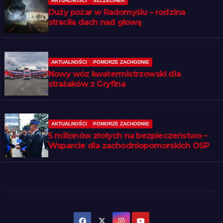
AKTUALNOŚCI
SZCZECINEK
Duży pożar w Radomyślu – rodzina
straciła dach nad głową
AKTUALNOŚCI
POMORZE ZACHODNIE
Nowy wóz kwatermistrzowski dla
strażaków z Gryfina
AKTUALNOŚCI
POMORZE ZACHODNIE
5 milionów złotych na bezpieczeństwo –
Wsparcie dla zachodniopomorskich OSP