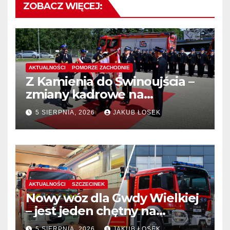
ZOBACZ WIĘCEJ:
AKTUALNOŚCI
POMORZE ZACHODNIE
Z Kamienia do Świnoujścia –
zmiany kadrowe na
stanowiskach komendantów
5 SIERPNIA, 2026
JAKUB ŁOSEK
AKTUALNOŚCI
SZCZECINEK
Nowy wóz dla Gwdy Wielkiej
– jest jeden chętny na
dostawę
5 SIERPNIA, 2026
JAKUB ŁOSEK