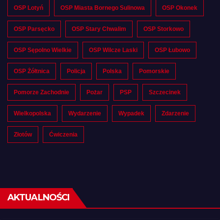
OSP Lotyń
OSP Miasta Bornego Sulinowa
OSP Okonek
OSP Parsęcko
OSP Stary Chwalim
OSP Storkowo
OSP Sępolno Wielkie
OSP Wilcze Laski
OSP Łubowo
OSP Żółtnica
Policja
Polska
Pomorskie
Pomorze Zachodnie
Pożar
PSP
Szczecinek
Wielkopolska
Wydarzenie
Wypadek
Zdarzenie
Złotów
Ćwiczenia
AKTUALNOŚCI