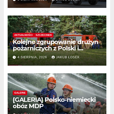
AKTUALNOŚCI
SZCZECINEK
Kolejne zgrupowanie drużyn
pożarniczych z Polski i
Niemiec w regionie
4 SIERPNIA, 2026
JAKUB ŁOSEK
GALERIE
[GALERIA] Polsko-niemiecki
obóz MDP