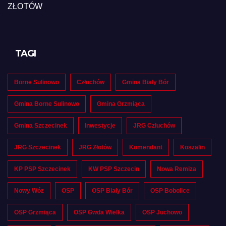
ZŁOTÓW
TAGI
Borne Sulinowo
Człuchów
Gmina Biały Bór
Gmina Borne Sulinowo
Gmina Grzmiąca
Gmina Szczecinek
Inwestycje
JRG Człuchów
JRG Szczecinek
JRG Złotów
Komendant
Koszalin
KP PSP Szczecinek
KW PSP Szczecin
Nowa Remiza
Nowy Wóz
OSP
OSP Biały Bór
OSP Bobolice
OSP Grzmiąca
OSP Gwda Wielka
OSP Juchowo