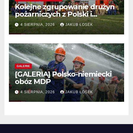
Kolejne zgrupowanie drużyn
pożarniczych z Polski i
Niemiec w regionie
4 SIERPNIA, 2026
JAKUB ŁOSEK
GALERIE
[GALERIA] Polsko-niemiecki
obóz MDP
4 SIERPNIA, 2026
JAKUB ŁOSEK