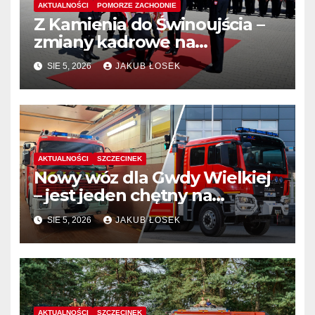
AKTUALNOŚCI
POMORZE ZACHODNIE
Z Kamienia do Świnoujścia –
zmiany kadrowe na
stanowiskach komendantów
SIE 5, 2026
JAKUB ŁOSEK
AKTUALNOŚCI
SZCZECINEK
Nowy wóz dla Gwdy Wielkiej
– jest jeden chętny na
dostawę
SIE 5, 2026
JAKUB ŁOSEK
AKTUALNOŚCI
SZCZECINEK