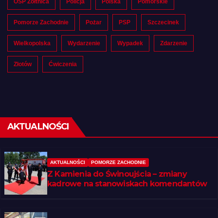
OSP Żółtnica
Policja
Polska
Pomorskie
Pomorze Zachodnie
Pożar
PSP
Szczecinek
Wielkopolska
Wydarzenie
Wypadek
Zdarzenie
Złotów
Ćwiczenia
AKTUALNOŚCI
AKTUALNOŚCI
POMORZE ZACHODNIE
Z Kamienia do Świnoujścia – zmiany
kadrowe na stanowiskach komendantów