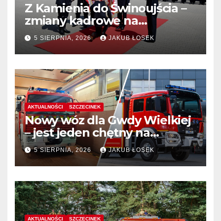
Z Kamienia do Świnoujścia –
zmiany kadrowe na
stanowiskach komendantów
5 SIERPNIA, 2026
JAKUB ŁOSEK
AKTUALNOŚCI
SZCZECINEK
Nowy wóz dla Gwdy Wielkiej
– jest jeden chętny na
dostawę
5 SIERPNIA, 2026
JAKUB ŁOSEK
AKTUALNOŚCI
SZCZECINEK