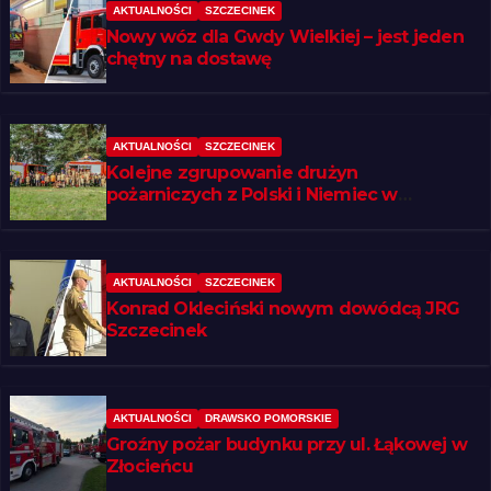
AKTUALNOŚCI
SZCZECINEK
Nowy wóz dla Gwdy Wielkiej – jest jeden
chętny na dostawę
AKTUALNOŚCI
SZCZECINEK
Kolejne zgrupowanie drużyn
pożarniczych z Polski i Niemiec w
regionie
AKTUALNOŚCI
SZCZECINEK
Konrad Okleciński nowym dowódcą JRG
Szczecinek
AKTUALNOŚCI
DRAWSKO POMORSKIE
Groźny pożar budynku przy ul. Łąkowej w
Złocieńcu