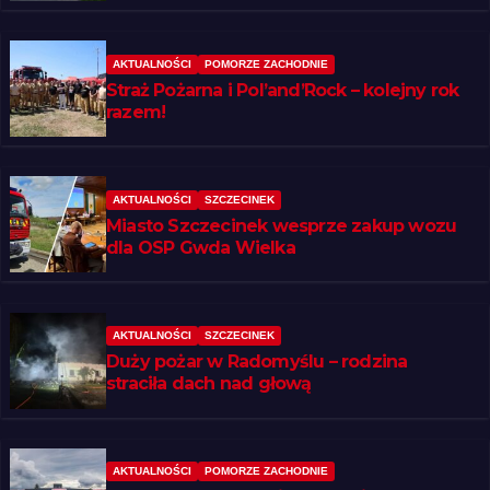
AKTUALNOŚCI
POMORZE ZACHODNIE
Straż Pożarna i Pol’and’Rock – kolejny rok
razem!
AKTUALNOŚCI
SZCZECINEK
Miasto Szczecinek wesprze zakup wozu
dla OSP Gwda Wielka
AKTUALNOŚCI
SZCZECINEK
Duży pożar w Radomyślu – rodzina
straciła dach nad głową
AKTUALNOŚCI
POMORZE ZACHODNIE