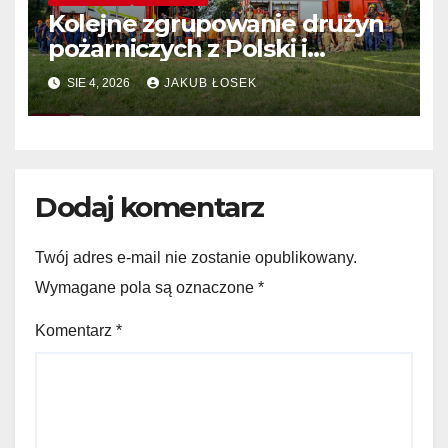
Kolejne zgrupowanie drużyn
pożarniczych z Polski i
Niemiec w regionie
SIE 4, 2026
JAKUB ŁOSEK
Dodaj komentarz
Twój adres e-mail nie zostanie opublikowany.
Wymagane pola są oznaczone
*
Komentarz
*