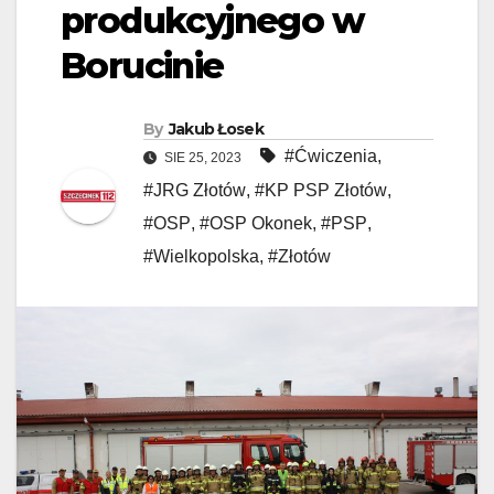
produkcyjnego w
Borucinie
By
Jakub Łosek
#Ćwiczenia
,
SIE 25, 2023
#JRG Złotów
,
#KP PSP Złotów
,
#OSP
,
#OSP Okonek
,
#PSP
,
#Wielkopolska
,
#Złotów