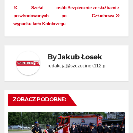
Nawigacja
Sześć osób
Bezpiecznie ze służbami z
poszkodowanych po
Człuchowa
wpisu
wypadku koło Kołobrzegu
By
Jakub Łosek
redakcja@szczecinek112.pl
ZOBACZ PODOBNE: