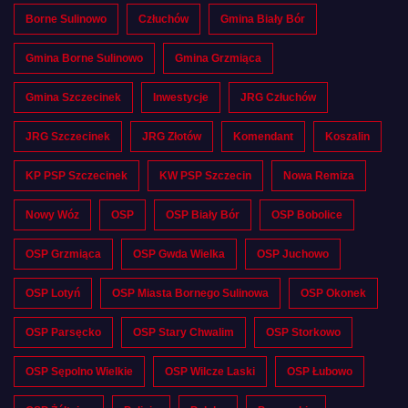
Borne Sulinowo
Człuchów
Gmina Biały Bór
Gmina Borne Sulinowo
Gmina Grzmiąca
Gmina Szczecinek
Inwestycje
JRG Człuchów
JRG Szczecinek
JRG Złotów
Komendant
Koszalin
KP PSP Szczecinek
KW PSP Szczecin
Nowa Remiza
Nowy Wóz
OSP
OSP Biały Bór
OSP Bobolice
OSP Grzmiąca
OSP Gwda Wielka
OSP Juchowo
OSP Lotyń
OSP Miasta Bornego Sulinowa
OSP Okonek
OSP Parsęcko
OSP Stary Chwalim
OSP Storkowo
OSP Sępolno Wielkie
OSP Wilcze Laski
OSP Łubowo