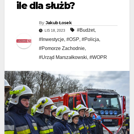
ile dla służb?
By
Jakub Łosek
#Budżet
,
LIS 18, 2023
#Inwestycje
,
#OSP
,
#Policja
,
#Pomorze Zachodnie
,
#Urząd Marszałkowski
,
#WOPR