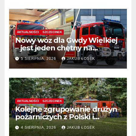
AKTUALNOŚCI
SZCZECINEK
Nowy wóz dla Gwdy Wielkiej
– jest jeden chętny na
dostawę
5 SIERPNIA, 2026
JAKUB ŁOSEK
AKTUALNOŚCI
SZCZECINEK
Kolejne zgrupowanie drużyn
pożarniczych z Polski i
Niemiec w regionie
4 SIERPNIA, 2026
JAKUB ŁOSEK