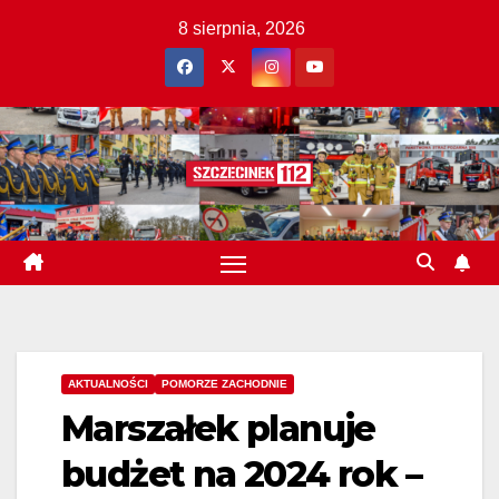
Skip
8 sierpnia, 2026
to
content
AKTUALNOŚCI
POMORZE ZACHODNIE
Marszałek planuje
budżet na 2024 rok –