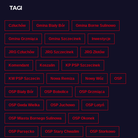
TAGI
Człuchów
Gmina Biały Bór
Gmina Borne Sulinowo
Gmina Grzmiąca
Gmina Szczecinek
Inwestycje
JRG Człuchów
JRG Szczecinek
JRG Złotów
Komendant
Koszalin
KP PSP Szczecinek
KW PSP Szczecin
Nowa Remiza
Nowy Wóz
OSP
OSP Biały Bór
OSP Bobolice
OSP Grzmiąca
OSP Gwda Wielka
OSP Juchowo
OSP Lotyń
OSP Miasta Bornego Sulinowa
OSP Okonek
OSP Parsęcko
OSP Stary Chwalim
OSP Storkowo