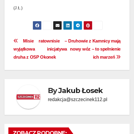
(J.Ł.)
Nawigacja
Misie ratownisie –
Druhowie z Kamnicy mają
wyjątkowa inicjatywa
nowy wóz – to spełnienie
wpisu
druha z OSP Okonek
ich marzeń
By
Jakub Łosek
redakcja@szczecinek112.pl
ZOBACZ PODOBNE: