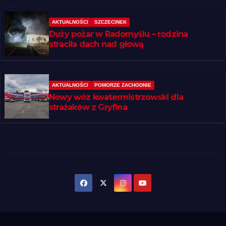
AKTUALNOŚCI
SZCZECINEK
Duży pożar w Radomyślu – rodzina
straciła dach nad głową
AKTUALNOŚCI
POMORZE ZACHODNIE
Nowy wóz kwatermistrzowski dla
strażaków z Gryfina