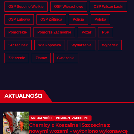
OSP Sępolno Wielkie
OSP Wierzchowo
OSP Wilcze Laski
OSP Łubowo
OSP Żółtnica
Policja
Polska
Pomorskie
Pomorze Zachodnie
Pożar
PSP
Szczecinek
Wielkopolska
Wydarzenie
Wypadek
Zdarzenie
Złotów
Ćwiczenia
AKTUALNOŚCI
AKTUALNOŚCI
POMORZE ZACHODNIE
Chemicy z Koszalina i Szczecina z
nowymi wozami – wyłoniono wykonawcę