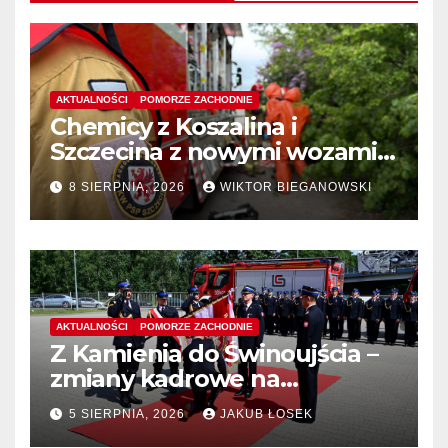
AKTUALNOŚCI
POMORZE ZACHODNIE
Chemicy z Koszalina i
Szczecina z nowymi wozami –
wyłoniono wykonawcę
8 SIERPNIA, 2026
WIKTOR BIEGANOWSKI
AKTUALNOŚCI
POMORZE ZACHODNIE
Z Kamienia do Świnoujścia –
zmiany kadrowe na
stanowiskach komendantów
5 SIERPNIA, 2026
JAKUB ŁOSEK