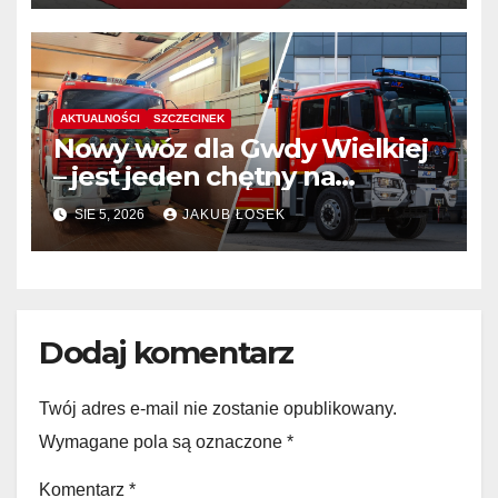
AKTUALNOŚCI
SZCZECINEK
Nowy wóz dla Gwdy Wielkiej
– jest jeden chętny na
dostawę
SIE 5, 2026
JAKUB ŁOSEK
Dodaj komentarz
Twój adres e-mail nie zostanie opublikowany.
Wymagane pola są oznaczone
*
Komentarz
*