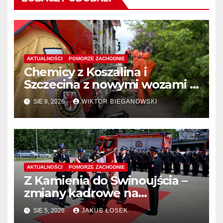
AKTUALNOŚCI
POMORZE ZACHODNIE
Chemicy z Koszalina i
Szczecina z nowymi wozami –
wyłoniono wykonawcę
SIE 8, 2026
WIKTOR BIEGANOWSKI
AKTUALNOŚCI
POMORZE ZACHODNIE
Z Kamienia do Świnoujścia –
zmiany kadrowe na
stanowiskach komendantów
SIE 5, 2026
JAKUB ŁOSEK