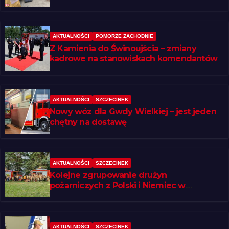
AKTUALNOŚCI
POMORZE ZACHODNIE
Z Kamienia do Świnoujścia – zmiany
kadrowe na stanowiskach komendantów
AKTUALNOŚCI
SZCZECINEK
Nowy wóz dla Gwdy Wielkiej – jest jeden
chętny na dostawę
AKTUALNOŚCI
SZCZECINEK
Kolejne zgrupowanie drużyn
pożarniczych z Polski i Niemiec w
regionie
AKTUALNOŚCI
SZCZECINEK