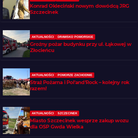
Konrad Okleciński nowym dowódcą JRG
Szczecinek
AKTUALNOŚCI
DRAWSKO POMORSKIE
Groźny pożar budynku przy ul. Łąkowej w
Złocieńcu
AKTUALNOŚCI
POMORZE ZACHODNIE
Straż Pożarna i Pol’and’Rock – kolejny rok
razem!
AKTUALNOŚCI
SZCZECINEK
Miasto Szczecinek wesprze zakup wozu
dla OSP Gwda Wielka