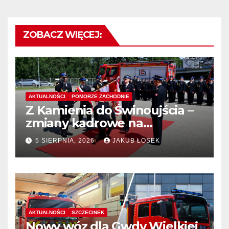
ZOBACZ WIĘCEJ:
AKTUALNOŚCI
POMORZE ZACHODNIE
Z Kamienia do Świnoujścia –
zmiany kadrowe na
stanowiskach komendantów
5 SIERPNIA, 2026
JAKUB ŁOSEK
AKTUALNOŚCI
SZCZECINEK
Nowy wóz dla Gwdy Wielkiej