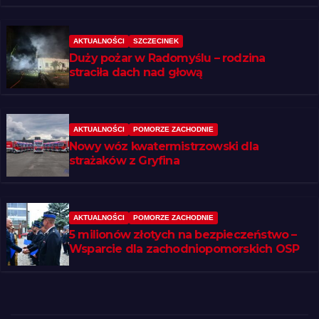
AKTUALNOŚCI
SZCZECINEK
Duży pożar w Radomyślu – rodzina
straciła dach nad głową
AKTUALNOŚCI
POMORZE ZACHODNIE
Nowy wóz kwatermistrzowski dla
strażaków z Gryfina
AKTUALNOŚCI
POMORZE ZACHODNIE
5 milionów złotych na bezpieczeństwo –
Wsparcie dla zachodniopomorskich OSP