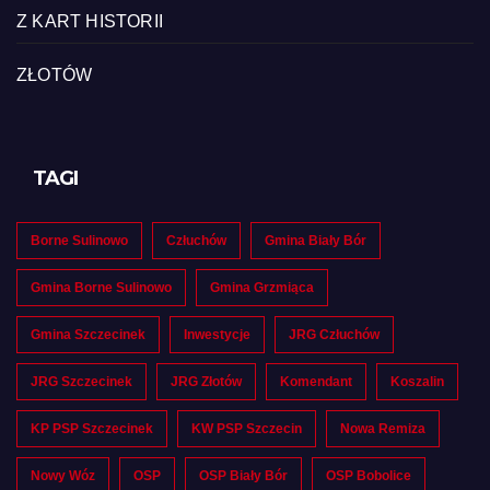
Z KART HISTORII
ZŁOTÓW
TAGI
Borne Sulinowo
Człuchów
Gmina Biały Bór
Gmina Borne Sulinowo
Gmina Grzmiąca
Gmina Szczecinek
Inwestycje
JRG Człuchów
JRG Szczecinek
JRG Złotów
Komendant
Koszalin
KP PSP Szczecinek
KW PSP Szczecin
Nowa Remiza
Nowy Wóz
OSP
OSP Biały Bór
OSP Bobolice