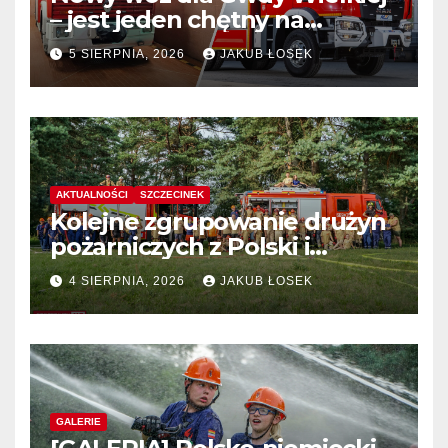
– jest jeden chętny na
dostawę
5 SIERPNIA, 2026
JAKUB ŁOSEK
AKTUALNOŚCI
SZCZECINEK
Kolejne zgrupowanie drużyn
pożarniczych z Polski i
Niemiec w regionie
4 SIERPNIA, 2026
JAKUB ŁOSEK
GALERIE