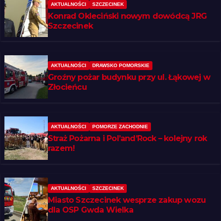
AKTUALNOŚCI
SZCZECINEK
Konrad Okleciński nowym dowódcą JRG
Szczecinek
AKTUALNOŚCI
DRAWSKO POMORSKIE
Groźny pożar budynku przy ul. Łąkowej w
Złocieńcu
AKTUALNOŚCI
POMORZE ZACHODNIE
Straż Pożarna i Pol’and’Rock – kolejny rok
razem!
AKTUALNOŚCI
SZCZECINEK
Miasto Szczecinek wesprze zakup wozu
dla OSP Gwda Wielka