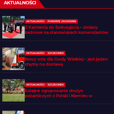
AKTUALNOŚCI
AKTUALNOŚCI
POMORZE ZACHODNIE
Z Kamienia do Świnoujścia – zmiany
kadrowe na stanowiskach komendantów
AKTUALNOŚCI
SZCZECINEK
Nowy wóz dla Gwdy Wielkiej – jest jeden
chętny na dostawę
AKTUALNOŚCI
SZCZECINEK
Kolejne zgrupowanie drużyn
pożarniczych z Polski i Niemiec w
regionie