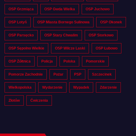
OSP Grzmiąca
OSP Gwda Wielka
OSP Juchowo
OSP Lotyń
OSP Miasta Bornego Sulinowa
OSP Okonek
OSP Parsęcko
OSP Stary Chwalim
OSP Storkowo
OSP Sępolno Wielkie
OSP Wilcze Laski
OSP Łubowo
OSP Żółtnica
Policja
Polska
Pomorskie
Pomorze Zachodnie
Pożar
PSP
Szczecinek
Wielkopolska
Wydarzenie
Wypadek
Zdarzenie
Złotów
Ćwiczenia