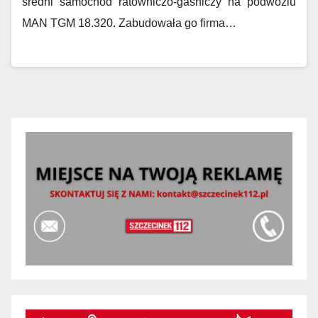
średni samochód ratowniczo-gaśniczy na podwoziu
MAN TGM 18.320. Zabudowała go firma…