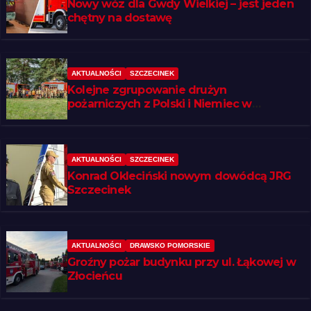
Nowy wóz dla Gwdy Wielkiej – jest jeden
chętny na dostawę
AKTUALNOŚCI
SZCZECINEK
Kolejne zgrupowanie drużyn
pożarniczych z Polski i Niemiec w
regionie
AKTUALNOŚCI
SZCZECINEK
Konrad Okleciński nowym dowódcą JRG
Szczecinek
AKTUALNOŚCI
DRAWSKO POMORSKIE
Groźny pożar budynku przy ul. Łąkowej w
Złocieńcu