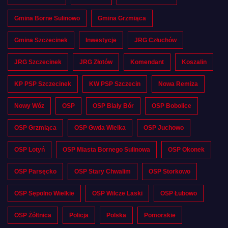
Gmina Borne Sulinowo
Gmina Grzmiąca
Gmina Szczecinek
Inwestycje
JRG Człuchów
JRG Szczecinek
JRG Złotów
Komendant
Koszalin
KP PSP Szczecinek
KW PSP Szczecin
Nowa Remiza
Nowy Wóz
OSP
OSP Biały Bór
OSP Bobolice
OSP Grzmiąca
OSP Gwda Wielka
OSP Juchowo
OSP Lotyń
OSP Miasta Bornego Sulinowa
OSP Okonek
OSP Parsęcko
OSP Stary Chwalim
OSP Storkowo
OSP Sępolno Wielkie
OSP Wilcze Laski
OSP Łubowo
OSP Żółtnica
Policja
Polska
Pomorskie