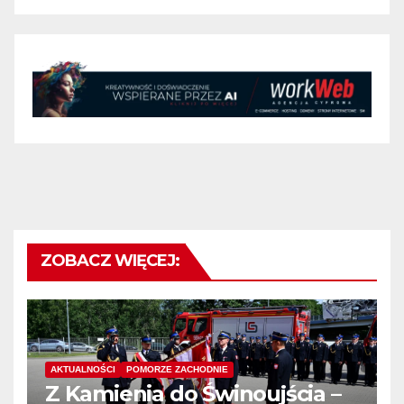
ZOBACZ WIĘCEJ:
AKTUALNOŚCI
POMORZE ZACHODNIE
Z Kamienia do Świnoujścia –