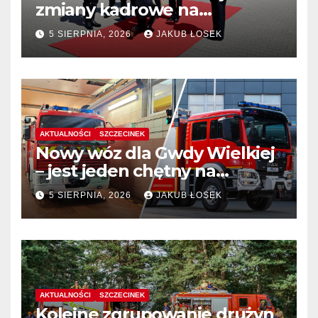
zmiany kadrowe na
stanowiskach komendantów
5 SIERPNIA, 2026
JAKUB ŁOSEK
AKTUALNOŚCI
SZCZECINEK
Nowy wóz dla Gwdy Wielkiej
– jest jeden chętny na
dostawę
5 SIERPNIA, 2026
JAKUB ŁOSEK
AKTUALNOŚCI
SZCZECINEK
Kolejne zgrupowanie drużyn