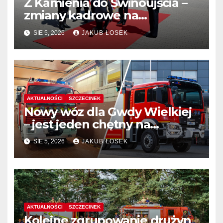
Z Kamienia do Świnoujścia –
zmiany kadrowe na
stanowiskach komendantów
SIE 5, 2026
JAKUB ŁOSEK
AKTUALNOŚCI
SZCZECINEK
Nowy wóz dla Gwdy Wielkiej
– jest jeden chętny na
dostawę
SIE 5, 2026
JAKUB ŁOSEK
AKTUALNOŚCI
SZCZECINEK
Kolejne zgrupowanie drużyn