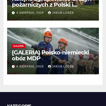
pożarniczych z Polski i
Niemiec w regionie
4 SIERPNIA, 2026
JAKUB ŁOSEK
GALERIE
[GALERIA] Polsko-niemiecki
obóz MDP
4 SIERPNIA, 2026
JAKUB ŁOSEK