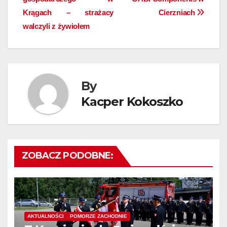
wpisu
Krągach – strażacy
Cierzniach
walczyli z żywiołem
By
Kacper Kokoszko
ZOBACZ PODOBNE:
AKTUALNOŚCI
POMORZE ZACHODNIE