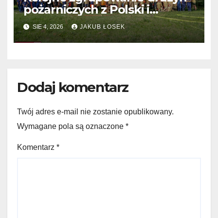
pożarniczych z Polski i
Niemiec w regionie
SIE 4, 2026
JAKUB ŁOSEK
Dodaj komentarz
Twój adres e-mail nie zostanie opublikowany.
Wymagane pola są oznaczone
*
Komentarz
*