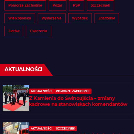
Pomorze Zachodnie
Pożar
PSP
Szczecinek
Wielkopolska
Wydarzenie
Wypadek
Zdarzenie
Złotów
Ćwiczenia
AKTUALNOŚCI
AKTUALNOŚCI
POMORZE ZACHODNIE
Z Kamienia do Świnoujścia – zmiany
kadrowe na stanowiskach komendantów
AKTUALNOŚCI
SZCZECINEK