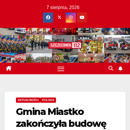
Skip
7 sierpnia, 2026
to
content
AKTUALNOŚCI
POLSKA
Gmina Miastko
zakończyła budowę