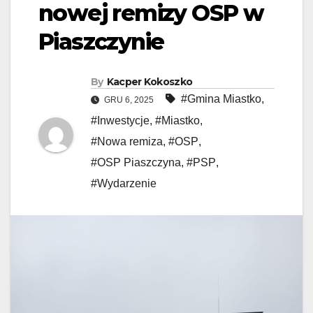
nowej remizy OSP w
Piaszczynie
By
Kacper Kokoszko
#Gmina Miastko
,
GRU 6, 2025
#Inwestycje
,
#Miastko
,
#Nowa remiza
,
#OSP
,
#OSP Piaszczyna
,
#PSP
,
#Wydarzenie