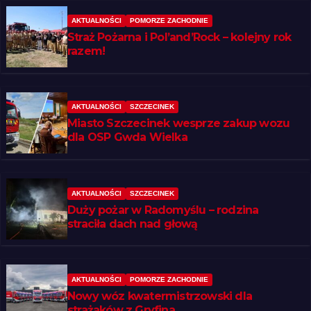
AKTUALNOŚCI
POMORZE ZACHODNIE
Straż Pożarna i Pol’and’Rock – kolejny rok
razem!
AKTUALNOŚCI
SZCZECINEK
Miasto Szczecinek wesprze zakup wozu
dla OSP Gwda Wielka
AKTUALNOŚCI
SZCZECINEK
Duży pożar w Radomyślu – rodzina
straciła dach nad głową
AKTUALNOŚCI
POMORZE ZACHODNIE
Nowy wóz kwatermistrzowski dla
strażaków z Gryfina