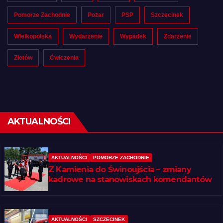
Pomorze Zachodnie
Pożar
PSP
Szczecinek
Wielkopolska
Wydarzenie
Wypadek
Zdarzenie
Złotów
Ćwiczenia
AKTUALNOŚCI
AKTUALNOŚCI
POMORZE ZACHODNIE
Z Kamienia do Świnoujścia – zmiany
kadrowe na stanowiskach komendantów
AKTUALNOŚCI
SZCZECINEK