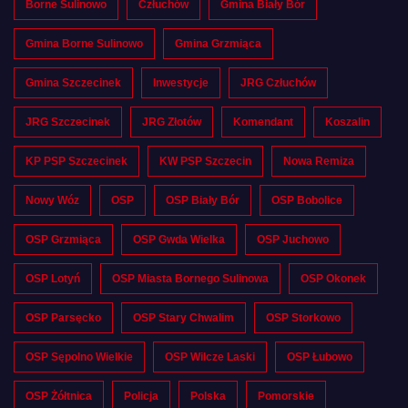
Borne Sulinowo
Człuchów
Gmina Biały Bór
Gmina Borne Sulinowo
Gmina Grzmiąca
Gmina Szczecinek
Inwestycje
JRG Człuchów
JRG Szczecinek
JRG Złotów
Komendant
Koszalin
KP PSP Szczecinek
KW PSP Szczecin
Nowa Remiza
Nowy Wóz
OSP
OSP Biały Bór
OSP Bobolice
OSP Grzmiąca
OSP Gwda Wielka
OSP Juchowo
OSP Lotyń
OSP Miasta Bornego Sulinowa
OSP Okonek
OSP Parsęcko
OSP Stary Chwalim
OSP Storkowo
OSP Sępolno Wielkie
OSP Wilcze Laski
OSP Łubowo
OSP Żółtnica
Policja
Polska
Pomorskie