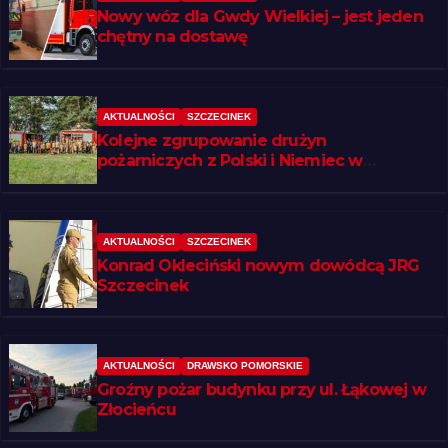
Nowy wóz dla Gwdy Wielkiej – jest jeden
chętny na dostawę
AKTUALNOŚCI
SZCZECINEK
Kolejne zgrupowanie drużyn
pożarniczych z Polski i Niemiec w
regionie
AKTUALNOŚCI
SZCZECINEK
Konrad Okleciński nowym dowódcą JRG
Szczecinek
AKTUALNOŚCI
DRAWSKO POMORSKIE
Groźny pożar budynku przy ul. Łąkowej w
Złocieńcu