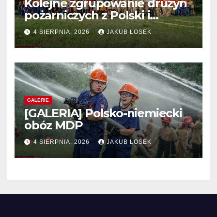
Kolejne zgrupowanie drużyn
pożarniczych z Polski i
Niemiec w regionie
4 SIERPNIA, 2026
JAKUB ŁOSEK
GALERIE
[GALERIA] Polsko-niemiecki
obóz MDP
4 SIERPNIA, 2026
JAKUB ŁOSEK