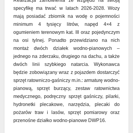
Realizacja zamówienia ze względu na swoją
specyfikę ma trwać w latach 2026-2028. Wozy
mają posiadać zbiornik na wodę o pojemności
minimum 4 tysięcy litrów, napęd 4×4 z
ogumieniem terenowym kat. III oraz pojedynczym
na osi tylnej. Ponadto przewidziano na nich
montaż dwóch działek wodno-pianowych –
jednego na zderzaku, drugiego na dachu, a także
dwóch linii szybkiego natarcia. Wykonawca
będzie zobowiązany wraz z pojazdem dostarczyć
sprzęt ratowniczo-gaśniczy m.in.: armaturę wodno-
pianową, sprzęt burzący, zestaw ratownictwa
medycznego, podręczny sprzęt gaśniczy, pilarki,
hydronetki plecakowe, narzędzia, plecaki do
pożarów traw i lasów, sprzęt pomiarowy oraz
przenośne działko wodno-pianowe DWP16.