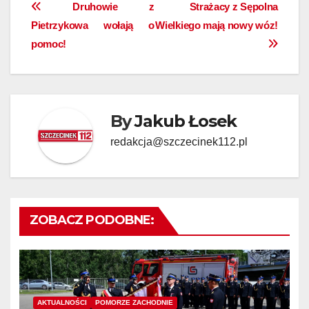
Nawigacja
Druhowie z
Strażacy z Sępolna
Pietrzykowa wołają o
Wielkiego mają nowy wóz!
wpisu
pomoc!
By
Jakub Łosek
redakcja@szczecinek112.pl
ZOBACZ PODOBNE:
AKTUALNOŚCI
POMORZE ZACHODNIE