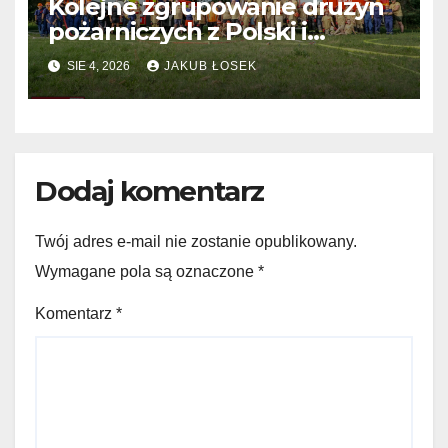
Kolejne zgrupowanie drużyn
pożarniczych z Polski i
Niemiec w regionie
SIE 4, 2026
JAKUB ŁOSEK
Dodaj komentarz
Twój adres e-mail nie zostanie opublikowany.
Wymagane pola są oznaczone
*
Komentarz
*