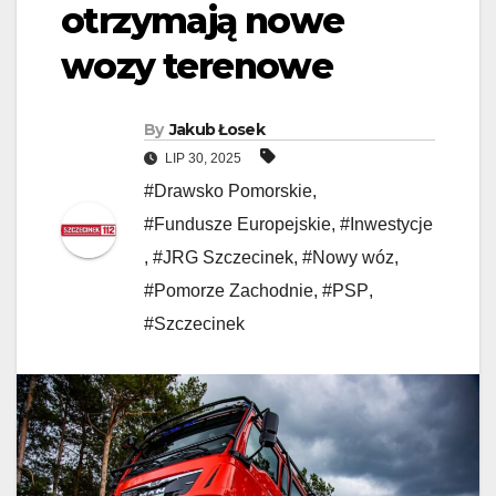
otrzymają nowe
wozy terenowe
By
Jakub Łosek
LIP 30, 2025
#Drawsko Pomorskie
,
#Fundusze Europejskie
,
#Inwestycje
,
#JRG Szczecinek
,
#Nowy wóz
,
#Pomorze Zachodnie
,
#PSP
,
#Szczecinek