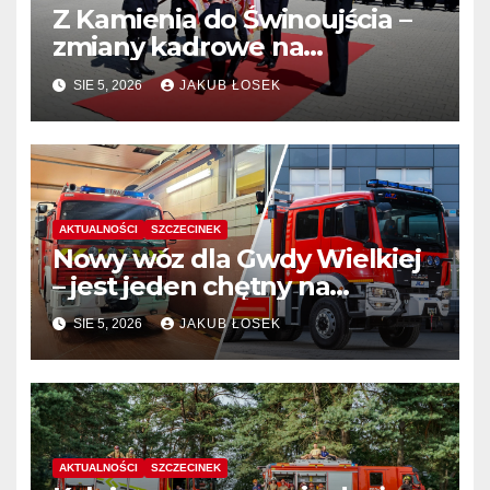
Z Kamienia do Świnoujścia –
zmiany kadrowe na
stanowiskach komendantów
SIE 5, 2026
JAKUB ŁOSEK
AKTUALNOŚCI
SZCZECINEK
Nowy wóz dla Gwdy Wielkiej
– jest jeden chętny na
dostawę
SIE 5, 2026
JAKUB ŁOSEK
AKTUALNOŚCI
SZCZECINEK