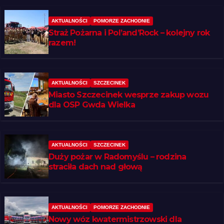
AKTUALNOŚCI
POMORZE ZACHODNIE
Straż Pożarna i Pol’and’Rock – kolejny rok
razem!
AKTUALNOŚCI
SZCZECINEK
Miasto Szczecinek wesprze zakup wozu
dla OSP Gwda Wielka
AKTUALNOŚCI
SZCZECINEK
Duży pożar w Radomyślu – rodzina
straciła dach nad głową
AKTUALNOŚCI
POMORZE ZACHODNIE
Nowy wóz kwatermistrzowski dla