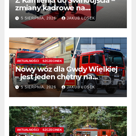
Z Kamienia do Świnoujścia –
zmiany kadrowe na
stanowiskach komendantów
5 SIERPNIA, 2026
JAKUB ŁOSEK
AKTUALNOŚCI
SZCZECINEK
Nowy wóz dla Gwdy Wielkiej
– jest jeden chętny na
dostawę
5 SIERPNIA, 2026
JAKUB ŁOSEK
AKTUALNOŚCI
SZCZECINEK