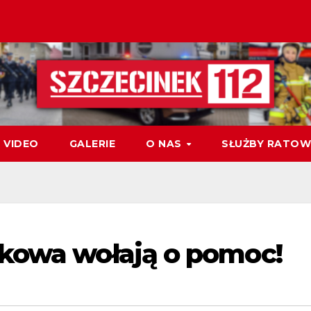
VIDEO
GALERIE
O NAS
SŁUŻBY RATOW
ykowa wołają o pomoc!