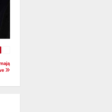
ymają
we