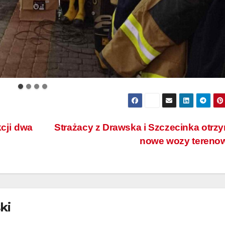
cji dwa
Strażacy z Drawska i Szczecinka otrz
nowe wozy tereno
ki