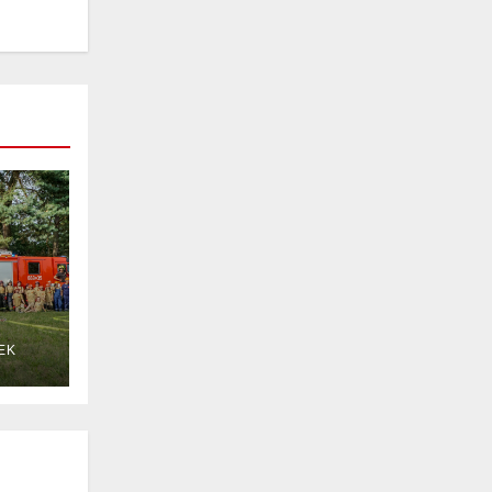
EK
 w