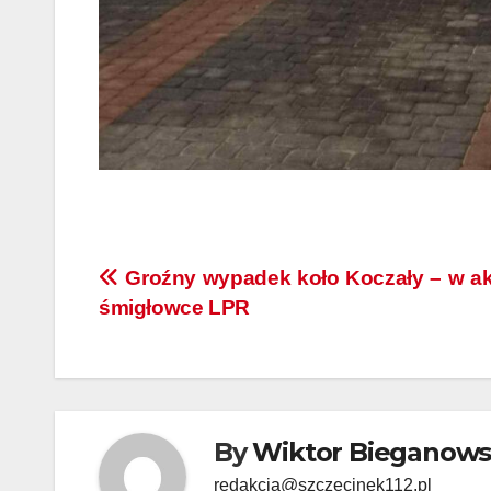
Nawigacja
Groźny wypadek koło Koczały – w ak
śmigłowce LPR
wpisu
By
Wiktor Bieganows
redakcja@szczecinek112.pl