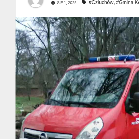
#Człuchów
,
#Gmina K
SIE 1, 2025