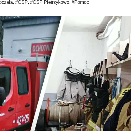
oczała
,
#OSP
,
#OSP Pietrzykowo
,
#Pomoc