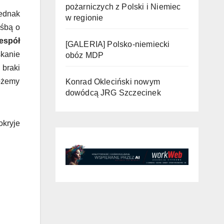
pożarniczych z Polski i Niemiec
jednak
w regionie
ośbą o
espół
[GALERIA] Polsko-niemiecki
kanie
obóz MDP
braki
ożemy
Konrad Okleciński nowym
dowódcą JRG Szczecinek
okryje