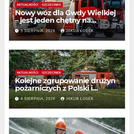
AKTUALNOŚCI
SZCZECINEK
Nowy wóz dla Gwdy Wielkiej
– jest jeden chętny na
dostawę
5 SIERPNIA, 2026
JAKUB ŁOSEK
AKTUALNOŚCI
SZCZECINEK
Kolejne zgrupowanie drużyn
pożarniczych z Polski i
Niemiec w regionie
4 SIERPNIA, 2026
JAKUB ŁOSEK