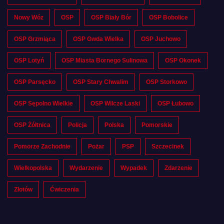
Nowy Wóz
OSP
OSP Biały Bór
OSP Bobolice
OSP Grzmiąca
OSP Gwda Wielka
OSP Juchowo
OSP Lotyń
OSP Miasta Bornego Sulinowa
OSP Okonek
OSP Parsęcko
OSP Stary Chwalim
OSP Storkowo
OSP Sępolno Wielkie
OSP Wilcze Laski
OSP Łubowo
OSP Żółtnica
Policja
Polska
Pomorskie
Pomorze Zachodnie
Pożar
PSP
Szczecinek
Wielkopolska
Wydarzenie
Wypadek
Zdarzenie
Złotów
Ćwiczenia