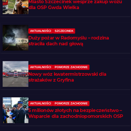
Miasto Szczecinek wesprze zakup wozu
dla OSP Gwda Wielka
AKTUALNOŚCI
SZCZECINEK
Duży pożar w Radomyślu – rodzina
straciła dach nad głową
AKTUALNOŚCI
POMORZE ZACHODNIE
Nowy wóz kwatermistrzowski dla
strażaków z Gryfina
AKTUALNOŚCI
POMORZE ZACHODNIE
5 milionów złotych na bezpieczeństwo –
Wsparcie dla zachodniopomorskich OSP