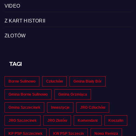
VIDEO
Z KART HISTORII
ZŁOTÓW
TAGI
Borne Sulinowo
Człuchów
Gmina Biały Bór
Gmina Borne Sulinowo
Gmina Grzmiąca
Gmina Szczecinek
Inwestycje
JRG Człuchów
JRG Szczecinek
JRG Złotów
Komendant
Koszalin
KP PSP Szczecinek
KW PSP Szczecin
Nowa Remiza