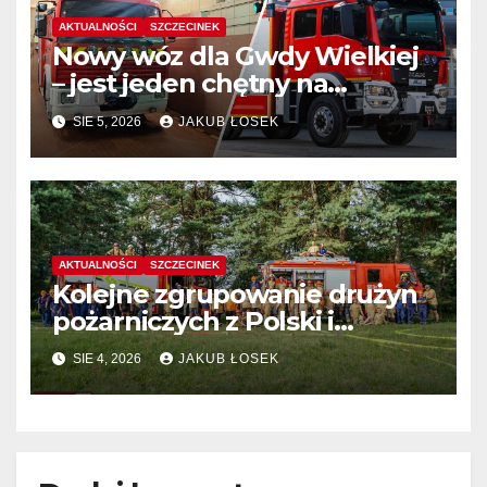
AKTUALNOŚCI
SZCZECINEK
Nowy wóz dla Gwdy Wielkiej
– jest jeden chętny na
dostawę
SIE 5, 2026
JAKUB ŁOSEK
AKTUALNOŚCI
SZCZECINEK
Kolejne zgrupowanie drużyn
pożarniczych z Polski i
Niemiec w regionie
SIE 4, 2026
JAKUB ŁOSEK