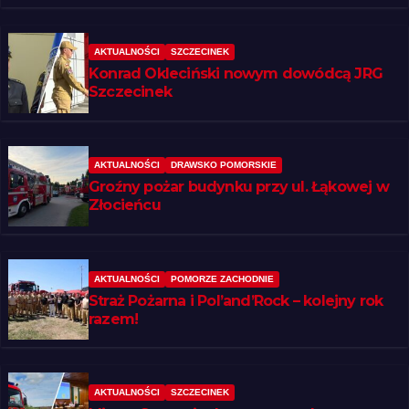
AKTUALNOŚCI
SZCZECINEK
Konrad Okleciński nowym dowódcą JRG
Szczecinek
AKTUALNOŚCI
DRAWSKO POMORSKIE
Groźny pożar budynku przy ul. Łąkowej w
Złocieńcu
AKTUALNOŚCI
POMORZE ZACHODNIE
Straż Pożarna i Pol’and’Rock – kolejny rok
razem!
AKTUALNOŚCI
SZCZECINEK