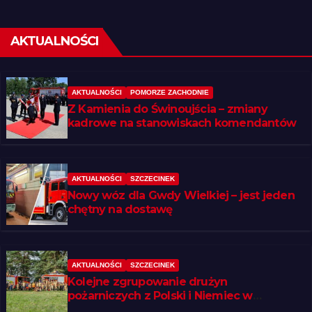
AKTUALNOŚCI
AKTUALNOŚCI
POMORZE ZACHODNIE
Z Kamienia do Świnoujścia – zmiany
kadrowe na stanowiskach komendantów
AKTUALNOŚCI
SZCZECINEK
Nowy wóz dla Gwdy Wielkiej – jest jeden
chętny na dostawę
AKTUALNOŚCI
SZCZECINEK
Kolejne zgrupowanie drużyn
pożarniczych z Polski i Niemiec w
regionie