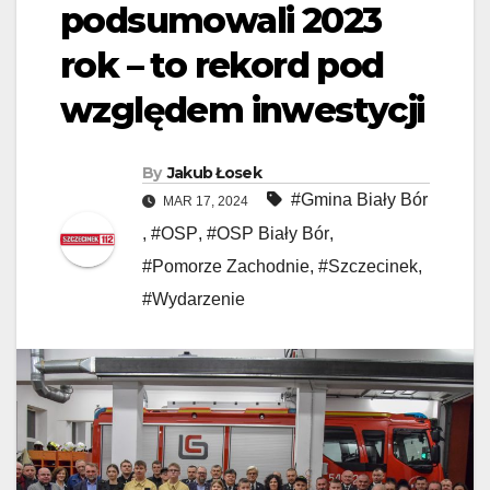
podsumowali 2023
rok – to rekord pod
względem inwestycji
By
Jakub Łosek
#Gmina Biały Bór
MAR 17, 2024
,
#OSP
,
#OSP Biały Bór
,
#Pomorze Zachodnie
,
#Szczecinek
,
#Wydarzenie