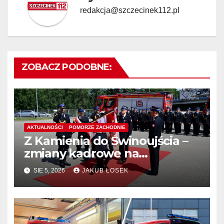
redakcja@szczecinek112.pl
ZOBACZ PODOBNE:
AKTUALNOŚCI
POMORZE ZACHODNIE
Z Kamienia do Świnoujścia –
zmiany kadrowe na
stanowiskach komendantów
SIE 5, 2026
JAKUB ŁOSEK