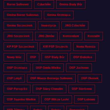
Borne Sulinowo
Człuchów
Gmina Biały Bór
Gmina Borne Sulinowo
Gmina Grzmiąca
Gmina Szczecinek
Inwestycje
JRG Człuchów
JRG Szczecinek
JRG Złotów
Komendant
Koszalin
KP PSP Szczecinek
KW PSP Szczecin
Nowa Remiza
Nowy Wóz
OSP
OSP Biały Bór
OSP Bobolice
OSP Grzmiąca
OSP Gwda Wielka
OSP Juchowo
OSP Lotyń
OSP Miasta Bornego Sulinowa
OSP Okonek
OSP Parsęcko
OSP Stary Chwalim
OSP Storkowo
OSP Sępolno Wielkie
OSP Wilcze Laski
OSP Łubowo