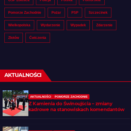
OSP Żółtnica
Policja
Polska
Pomorskie
Pomorze Zachodnie
Pożar
PSP
Szczecinek
Wielkopolska
Wydarzenie
Wypadek
Zdarzenie
Złotów
Ćwiczenia
AKTUALNOŚCI
AKTUALNOŚCI
POMORZE ZACHODNIE
Z Kamienia do Świnoujścia – zmiany
kadrowe na stanowiskach komendantów