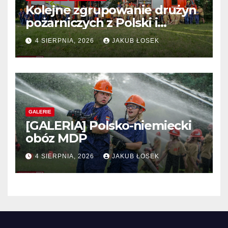
Kolejne zgrupowanie drużyn
pożarniczych z Polski i
Niemiec w regionie
4 SIERPNIA, 2026
JAKUB ŁOSEK
GALERIE
[GALERIA] Polsko-niemiecki
obóz MDP
4 SIERPNIA, 2026
JAKUB ŁOSEK