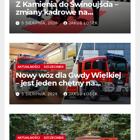
Z Kamienia do Świnoujścia –
zmiany kadrowe na
stanowiskach komendantów
5 SIERPNIA, 2026
JAKUB ŁOSEK
AKTUALNOŚCI
SZCZECINEK
Nowy wóz dla Gwdy Wielkiej
– jest jeden chętny na
dostawę
5 SIERPNIA, 2026
JAKUB ŁOSEK
AKTUALNOŚCI
SZCZECINEK