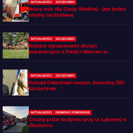
AKTUALNOŚCI
SZCZECINEK
Nowy wóz dla Gwdy Wielkiej – jest jeden
chętny na dostawę
AKTUALNOŚCI
SZCZECINEK
Kolejne zgrupowanie drużyn
pożarniczych z Polski i Niemiec w
regionie
AKTUALNOŚCI
SZCZECINEK
Konrad Okleciński nowym dowódcą JRG
Szczecinek
AKTUALNOŚCI
DRAWSKO POMORSKIE
Groźny pożar budynku przy ul. Łąkowej w
Złocieńcu