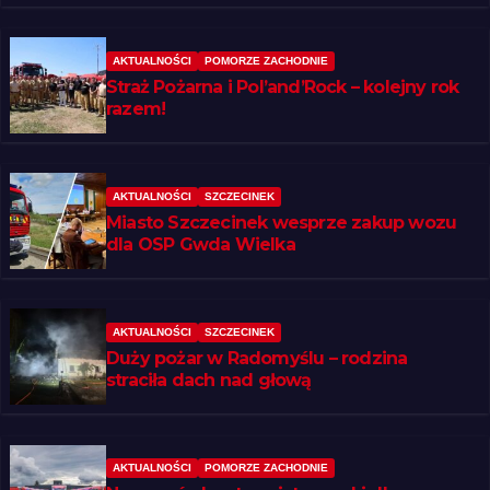
AKTUALNOŚCI
POMORZE ZACHODNIE
Straż Pożarna i Pol’and’Rock – kolejny rok
razem!
AKTUALNOŚCI
SZCZECINEK
Miasto Szczecinek wesprze zakup wozu
dla OSP Gwda Wielka
AKTUALNOŚCI
SZCZECINEK
Duży pożar w Radomyślu – rodzina
straciła dach nad głową
AKTUALNOŚCI
POMORZE ZACHODNIE