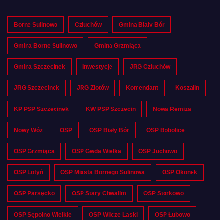
Borne Sulinowo
Człuchów
Gmina Biały Bór
Gmina Borne Sulinowo
Gmina Grzmiąca
Gmina Szczecinek
Inwestycje
JRG Człuchów
JRG Szczecinek
JRG Złotów
Komendant
Koszalin
KP PSP Szczecinek
KW PSP Szczecin
Nowa Remiza
Nowy Wóz
OSP
OSP Biały Bór
OSP Bobolice
OSP Grzmiąca
OSP Gwda Wielka
OSP Juchowo
OSP Lotyń
OSP Miasta Bornego Sulinowa
OSP Okonek
OSP Parsęcko
OSP Stary Chwalim
OSP Storkowo
OSP Sępolno Wielkie
OSP Wilcze Laski
OSP Łubowo