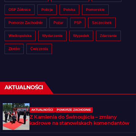
OSP Żółtnica
Policja
Polska
Pomorskie
Pomorze Zachodnie
Pożar
PSP
Szczecinek
Wielkopolska
Wydarzenie
Wypadek
Zdarzenie
Złotów
Ćwiczenia
AKTUALNOŚCI
AKTUALNOŚCI
POMORZE ZACHODNIE
Z Kamienia do Świnoujścia – zmiany
kadrowe na stanowiskach komendantów