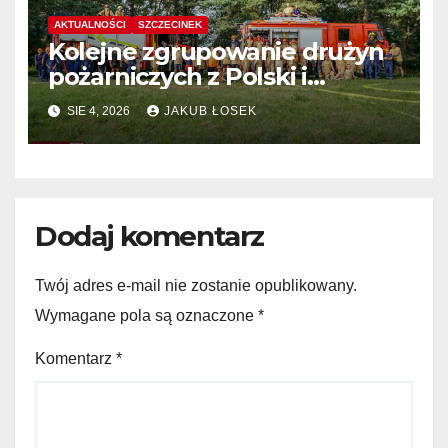
AKTUALNOŚCI
SZCZECINEK
Kolejne zgrupowanie drużyn
pożarniczych z Polski i
Niemiec w regionie
SIE 4, 2026
JAKUB ŁOSEK
Dodaj komentarz
Twój adres e-mail nie zostanie opublikowany.
Wymagane pola są oznaczone
*
Komentarz
*