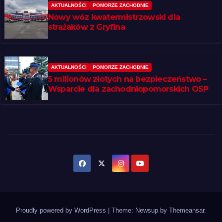
AKTUALNOŚCI
POMORZE ZACHODNIE
Nowy wóz kwatermistrzowski dla
strażaków z Gryfina
AKTUALNOŚCI
POMORZE ZACHODNIE
5 milionów złotych na bezpieczeństwo –
Wsparcie dla zachodniopomorskich OSP
Proudly powered by WordPress
|
Theme: Newsup by
Themeansar
.