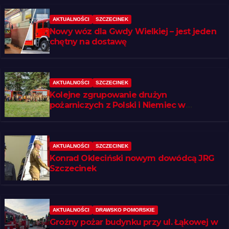
AKTUALNOŚCI
SZCZECINEK
Nowy wóz dla Gwdy Wielkiej – jest jeden
chętny na dostawę
AKTUALNOŚCI
SZCZECINEK
Kolejne zgrupowanie drużyn
pożarniczych z Polski i Niemiec w
regionie
AKTUALNOŚCI
SZCZECINEK
Konrad Okleciński nowym dowódcą JRG
Szczecinek
AKTUALNOŚCI
DRAWSKO POMORSKIE
Groźny pożar budynku przy ul. Łąkowej w