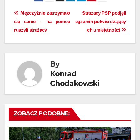
Nawigacja
Mężczyźnie zatrzymało
Strażacy PSP podjęli
się serce – na pomoc
egzamin potwierdzający
wpisu
ruszyli strażacy
ich umiejętności
By
Konrad
Chodakowski
ZOBACZ PODOBNE: