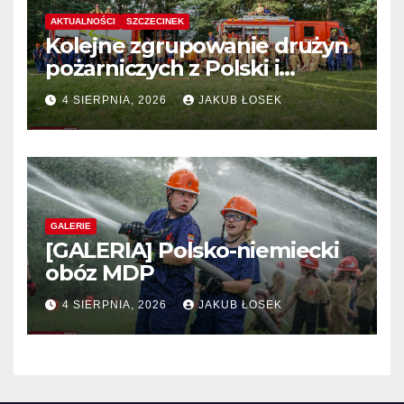
AKTUALNOŚCI
SZCZECINEK
Kolejne zgrupowanie drużyn
pożarniczych z Polski i
Niemiec w regionie
4 SIERPNIA, 2026
JAKUB ŁOSEK
GALERIE
[GALERIA] Polsko-niemiecki
obóz MDP
4 SIERPNIA, 2026
JAKUB ŁOSEK