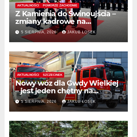
AKTUALNOŚCI
POMORZE ZACHODNIE
Z Kamienia do Świnoujścia –
zmiany kadrowe na
stanowiskach komendantów
5 SIERPNIA, 2026
JAKUB ŁOSEK
AKTUALNOŚCI
SZCZECINEK
Nowy wóz dla Gwdy Wielkiej
– jest jeden chętny na
dostawę
5 SIERPNIA, 2026
JAKUB ŁOSEK