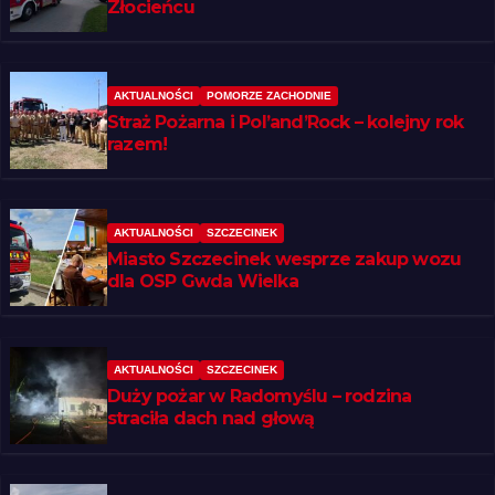
Złocieńcu
AKTUALNOŚCI
POMORZE ZACHODNIE
Straż Pożarna i Pol’and’Rock – kolejny rok
razem!
AKTUALNOŚCI
SZCZECINEK
Miasto Szczecinek wesprze zakup wozu
dla OSP Gwda Wielka
AKTUALNOŚCI
SZCZECINEK
Duży pożar w Radomyślu – rodzina
straciła dach nad głową