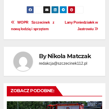
Nawigacja
WOPR Szczecinek z
Lany Poniedziałek w
nową łodzią i sprzętem
Jastrowiu
wpisu
By
Nikola Matczak
redakcja@szczecinek112.pl
ZOBACZ PODOBNE: