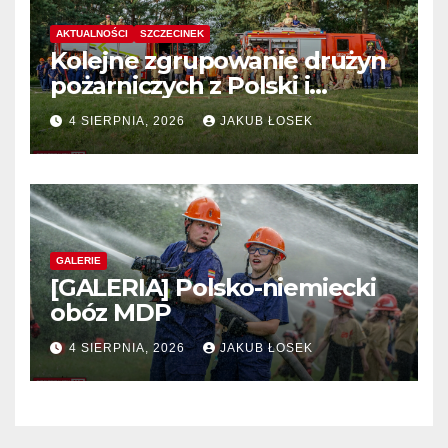
AKTUALNOŚCI
SZCZECINEK
Kolejne zgrupowanie drużyn
pożarniczych z Polski i
Niemiec w regionie
4 SIERPNIA, 2026
JAKUB ŁOSEK
GALERIE
[GALERIA] Polsko-niemiecki
obóz MDP
4 SIERPNIA, 2026
JAKUB ŁOSEK