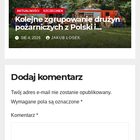
AKTUALNOŚCI
SZCZECINEK
Kolejne zgrupowanie drużyn
pożarniczych z Polski i
Niemiec w regionie
SIE 4, 2026
JAKUB ŁOSEK
Dodaj komentarz
Twój adres e-mail nie zostanie opublikowany.
Wymagane pola są oznaczone
*
Komentarz
*