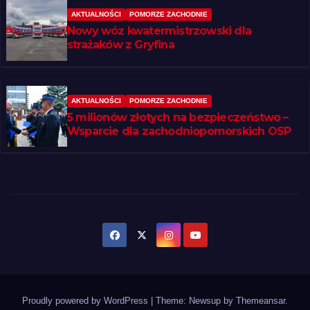
AKTUALNOŚCI
POMORZE ZACHODNIE
Nowy wóz kwatermistrzowski dla
strażaków z Gryfina
AKTUALNOŚCI
POMORZE ZACHODNIE
5 milionów złotych na bezpieczeństwo –
Wsparcie dla zachodniopomorskich OSP
Proudly powered by WordPress
|
Theme: Newsup by
Themeansar
.