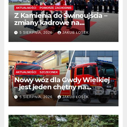
AKTUALNOŚCI
POMORZE ZACHODNIE
Z Kamienia do Świnoujścia –
zmiany kadrowe na
stanowiskach komendantów
5 SIERPNIA, 2026
JAKUB ŁOSEK
AKTUALNOŚCI
SZCZECINEK
Nowy wóz dla Gwdy Wielkiej
– jest jeden chętny na
dostawę
5 SIERPNIA, 2026
JAKUB ŁOSEK