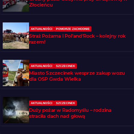
Złocieńcu
AKTUALNOŚCI
POMORZE ZACHODNIE
Straż Pożarna i Pol’and’Rock – kolejny rok
razem!
AKTUALNOŚCI
SZCZECINEK
Miasto Szczecinek wesprze zakup wozu
dla OSP Gwda Wielka
AKTUALNOŚCI
SZCZECINEK
Duży pożar w Radomyślu – rodzina
straciła dach nad głową