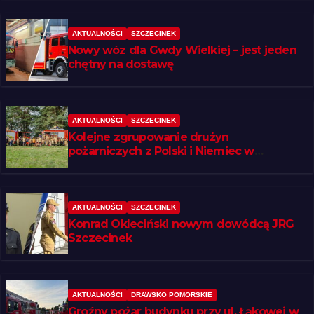
AKTUALNOŚCI
SZCZECINEK
Nowy wóz dla Gwdy Wielkiej – jest jeden
chętny na dostawę
AKTUALNOŚCI
SZCZECINEK
Kolejne zgrupowanie drużyn
pożarniczych z Polski i Niemiec w
regionie
AKTUALNOŚCI
SZCZECINEK
Konrad Okleciński nowym dowódcą JRG
Szczecinek
AKTUALNOŚCI
DRAWSKO POMORSKIE
Groźny pożar budynku przy ul. Łąkowej w