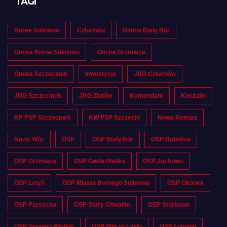
TAGI
Borne Sulinowo
Człuchów
Gmina Biały Bór
Gmina Borne Sulinowo
Gmina Grzmiąca
Gmina Szczecinek
Inwestycje
JRG Człuchów
JRG Szczecinek
JRG Złotów
Komendant
Koszalin
KP PSP Szczecinek
KW PSP Szczecin
Nowa Remiza
Nowy Wóz
OSP
OSP Biały Bór
OSP Bobolice
OSP Grzmiąca
OSP Gwda Wielka
OSP Juchowo
OSP Lotyń
OSP Miasta Bornego Sulinowa
OSP Okonek
OSP Parsęcko
OSP Stary Chwalim
OSP Storkowo
OSP Sępolno Wielkie
OSP Wilcze Laski
OSP Łubowo