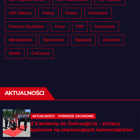
OSP Żółtnica
Policja
Polska
Pomorskie
Pomorze Zachodnie
Pożar
PSP
Szczecinek
Wielkopolska
Wydarzenie
Wypadek
Zdarzenie
Złotów
Ćwiczenia
AKTUALNOŚCI
AKTUALNOŚCI
POMORZE ZACHODNIE
Z Kamienia do Świnoujścia – zmiany
kadrowe na stanowiskach komendantów