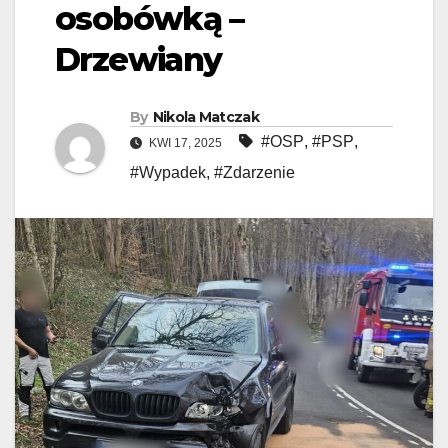
osobówką –
Drzewiany
By
Nikola Matczak
#OSP
,
#PSP
,
KWI 17, 2025
#Wypadek
,
#Zdarzenie