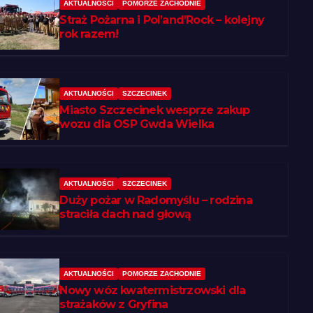
AKTUALNOŚCI
POMORZE ZACHODNIE
Straż Pożarna i Pol’and’Rock – kolejny
rok razem!
AKTUALNOŚCI
SZCZECINEK
Miasto Szczecinek wesprze zakup
wozu dla OSP Gwda Wielka
AKTUALNOŚCI
SZCZECINEK
Duży pożar w Radomyślu – rodzina
straciła dach nad głową
AKTUALNOŚCI
POMORZE ZACHODNIE
Nowy wóz kwatermistrzowski dla
strażaków z Gryfina