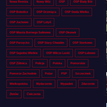
Nowa Remiza
Nowy Wóz
OSP
OSP Biały Bór
OSP Bobolice
OSP Grzmiąca
OSP Gwda Wielka
OSP Juchowo
OSP Lotyń
OSP Miasta Bornego Sulinowa
OSP Okonek
OSP Parsęcko
OSP Stary Chwalim
OSP Storkowo
OSP Sępolno Wielkie
OSP Wilcze Laski
OSP Łubowo
OSP Żółtnica
Policja
Polska
Pomorskie
Pomorze Zachodnie
Pożar
PSP
Szczecinek
Wielkopolska
Wydarzenie
Wypadek
Zdarzenie
Złotów
Ćwiczenia