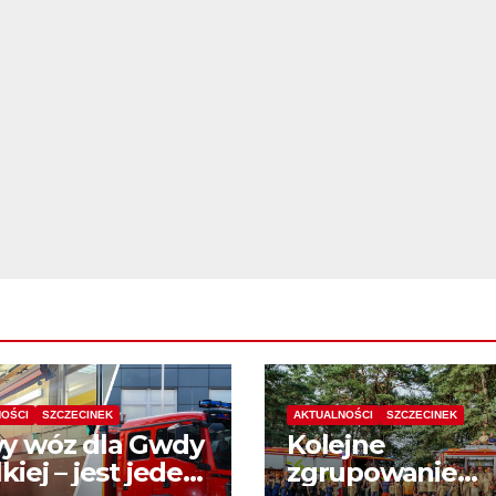
OŚCI
SZCZECINEK
AKTUALNOŚCI
SZCZECINEK
y wóz dla Gwdy
Kolejne
kiej – jest jeden
zgrupowanie