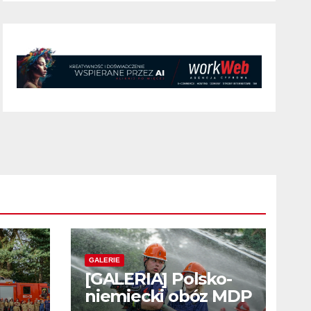
GALERIE
[GALERIA] Polsko-
niemiecki obóz MDP