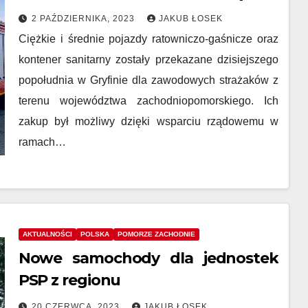
zachodniopomorskich strażaków
2 PAŹDZIERNIKA, 2023
JAKUB ŁOSEK
Ciężkie i średnie pojazdy ratowniczo-gaśnicze oraz
kontener sanitarny zostały przekazane dzisiejszego
popołudnia w Gryfinie dla zawodowych strażaków z
terenu województwa zachodniopomorskiego. Ich
zakup był możliwy dzięki wsparciu rządowemu w
ramach…
AKTUALNOŚCI
POLSKA
POMORZE ZACHODNIE
Nowe samochody dla jednostek
PSP z regionu
20 CZERWCA, 2023
JAKUB ŁOSEK