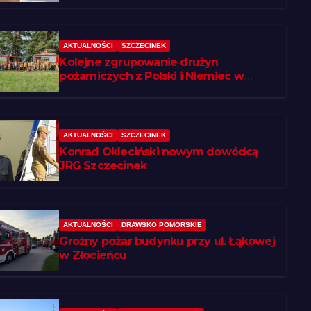
AKTUALNOŚCI
SZCZECINEK
Kolejne zgrupowanie drużyn
pożarniczych z Polski i Niemiec w
regionie
AKTUALNOŚCI
SZCZECINEK
Konrad Okleciński nowym dowódcą
JRG Szczecinek
AKTUALNOŚCI
DRAWSKO POMORSKIE
Groźny pożar budynku przy ul. Łąkowej
w Złocieńcu