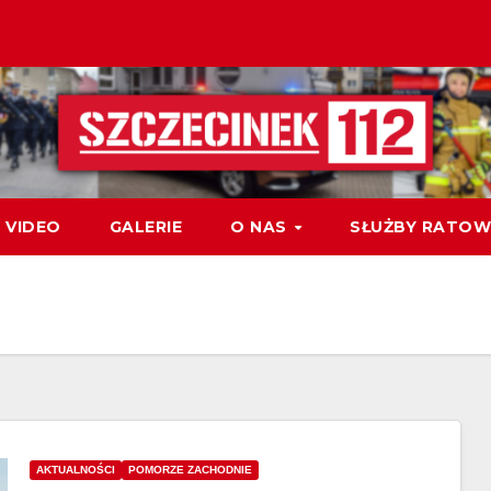
VIDEO
GALERIE
O NAS
SŁUŻBY RATOW
AKTUALNOŚCI
POMORZE ZACHODNIE