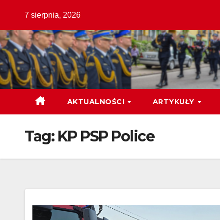
Skip
7 sierpnia, 2026
to
content
AKTUALNOŚCI
ARTYKUŁY
Tag:
KP PSP Police