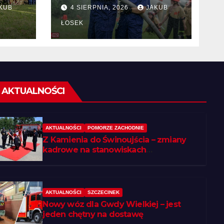
KUB
4 SIERPNIA, 2026
JAKUB
 w
ŁOSEK
AKTUALNOŚCI
AKTUALNOŚCI
POMORZE ZACHODNIE
Z Kamienia do Świnoujścia – zmiany
kadrowe na stanowiskach
komendantów
AKTUALNOŚCI
SZCZECINEK
Nowy wóz dla Gwdy Wielkiej – jest
jeden chętny na dostawę