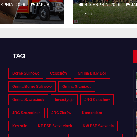
tny na dostawę
drużyn
ERPNIA, 2026
JAKUB
4 SIERPNIA, 2026
JA
pożarniczych z
Polski i Niemiec
ŁOSEK
regionie
TAGI
Borne Sulinowo
Człuchów
Gmina Biały Bór
Gmina Borne Sulinowo
Gmina Grzmiąca
Gmina Szczecinek
Inwestycje
JRG Człuchów
JRG Szczecinek
JRG Złotów
Komendant
Koszalin
KP PSP Szczecinek
KW PSP Szczecin