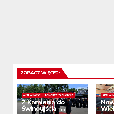
ZOBACZ WIĘCEJ:
AKTUALNOŚCI
POMORZE ZACHODNIE
AKTUALN
Z Kamienia do
Now
Świnoujścia –
Wiel