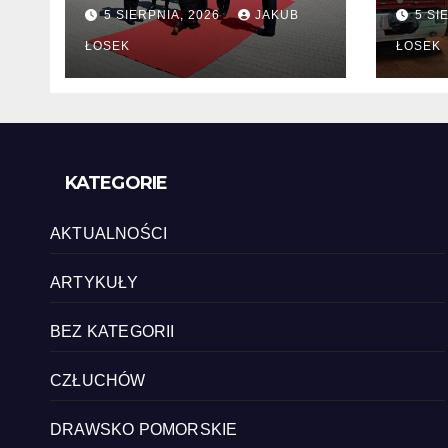
zmiany kadrowe na
chę
5 SIERPNIA, 2026
JAKUB
5 SI
stanowiskach
komendantów
ŁOSEK
ŁOSEK
KATEGORIE
AKTUALNOŚCI
ARTYKUŁY
BEZ KATEGORII
CZŁUCHÓW
DRAWSKO POMORSKIE