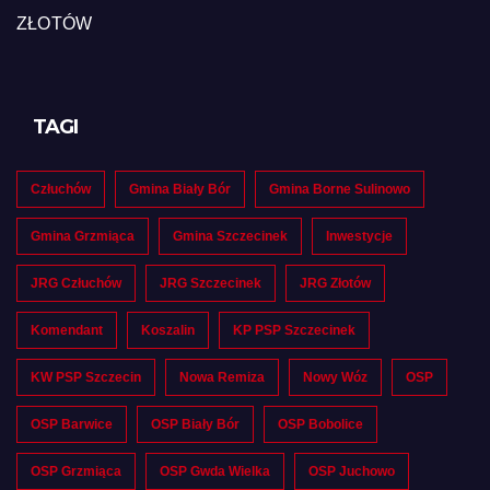
ZŁOTÓW
TAGI
Człuchów
Gmina Biały Bór
Gmina Borne Sulinowo
Gmina Grzmiąca
Gmina Szczecinek
Inwestycje
JRG Człuchów
JRG Szczecinek
JRG Złotów
Komendant
Koszalin
KP PSP Szczecinek
KW PSP Szczecin
Nowa Remiza
Nowy Wóz
OSP
OSP Barwice
OSP Biały Bór
OSP Bobolice
OSP Grzmiąca
OSP Gwda Wielka
OSP Juchowo