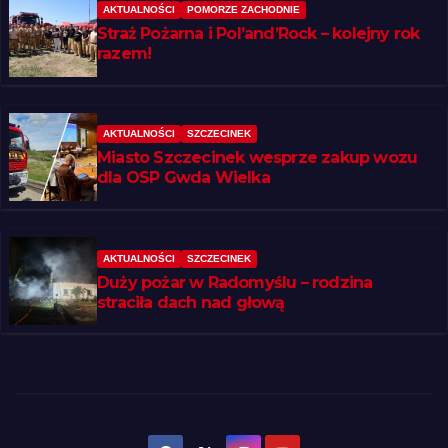
AKTUALNOŚCI
POMORZE ZACHODNIE
Straż Pożarna i Pol’and’Rock – kolejny rok
razem!
AKTUALNOŚCI
SZCZECINEK
Miasto Szczecinek wesprze zakup wozu
dla OSP Gwda Wielka
AKTUALNOŚCI
SZCZECINEK
Duży pożar w Radomyślu – rodzina
straciła dach nad głową