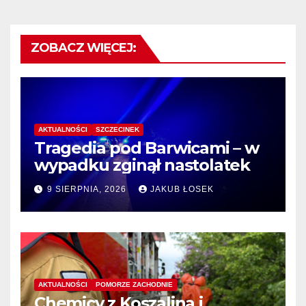
ZOBACZ WIĘCEJ:
AKTUALNOŚCI
SZCZECINEK
Tragedia pod Barwicami – w
wypadku zginął nastolatek
9 SIERPNIA, 2026
JAKUB ŁOSEK
AKTUALNOŚCI
POMORZE ZACHODNIE
Chemicy z Koszalina i