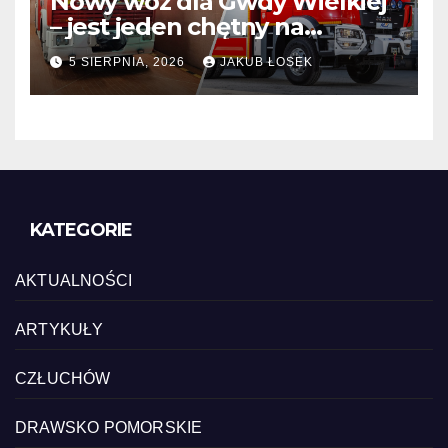
Nowy wóz dla Gwdy Wielkiej
– jest jeden chętny na
dostawę
5 SIERPNIA, 2026
JAKUB ŁOSEK
KATEGORIE
AKTUALNOŚCI
ARTYKUŁY
CZŁUCHÓW
DRAWSKO POMORSKIE