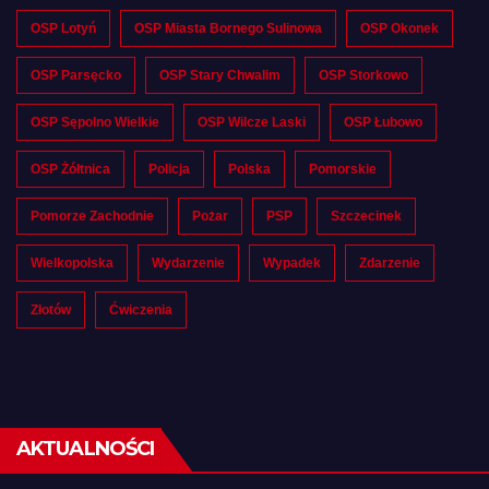
OSP Lotyń
OSP Miasta Bornego Sulinowa
OSP Okonek
OSP Parsęcko
OSP Stary Chwalim
OSP Storkowo
OSP Sępolno Wielkie
OSP Wilcze Laski
OSP Łubowo
OSP Żółtnica
Policja
Polska
Pomorskie
Pomorze Zachodnie
Pożar
PSP
Szczecinek
Wielkopolska
Wydarzenie
Wypadek
Zdarzenie
Złotów
Ćwiczenia
AKTUALNOŚCI