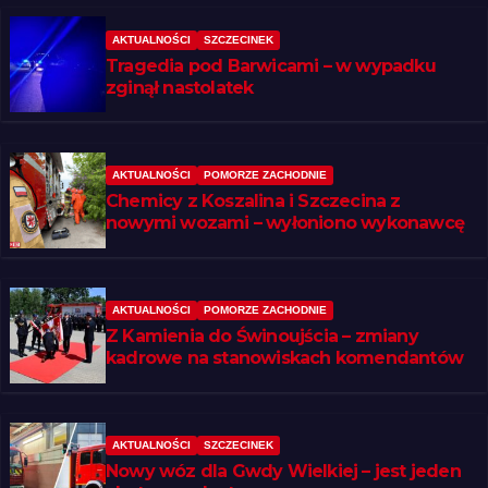
AKTUALNOŚCI
SZCZECINEK
Tragedia pod Barwicami – w wypadku
zginął nastolatek
AKTUALNOŚCI
POMORZE ZACHODNIE
Chemicy z Koszalina i Szczecina z
nowymi wozami – wyłoniono wykonawcę
AKTUALNOŚCI
POMORZE ZACHODNIE
Z Kamienia do Świnoujścia – zmiany
kadrowe na stanowiskach komendantów
AKTUALNOŚCI
SZCZECINEK
Nowy wóz dla Gwdy Wielkiej – jest jeden