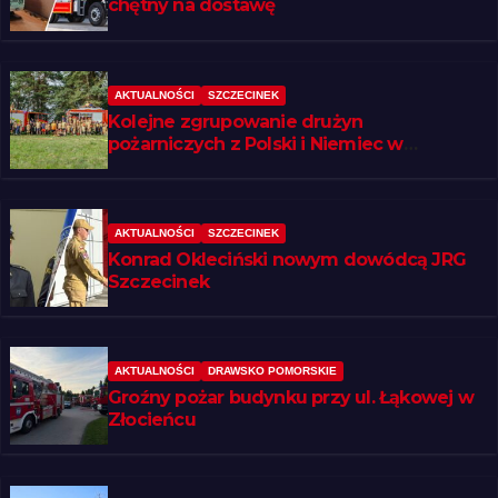
chętny na dostawę
AKTUALNOŚCI
SZCZECINEK
Kolejne zgrupowanie drużyn
pożarniczych z Polski i Niemiec w
regionie
AKTUALNOŚCI
SZCZECINEK
Konrad Okleciński nowym dowódcą JRG
Szczecinek
AKTUALNOŚCI
DRAWSKO POMORSKIE
Groźny pożar budynku przy ul. Łąkowej w
Złocieńcu