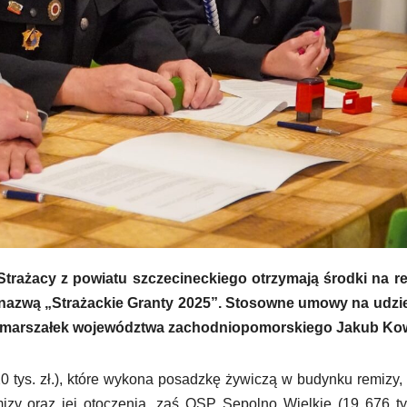
Strażacy z powiatu szczecineckiego otrzymają środki na r
 nazwą „Strażackie Granty 2025”. Stosowne umowy na udzie
cemarszałek województwa zachodniopomorskiego Jakub Kow
 tys. zł.), które wykona posadzkę żywiczą w budynku remizy,
zy oraz jej otoczenia, zaś OSP Sępolno Wielkie (19 676 tys