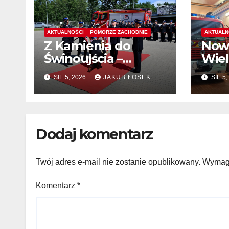
AKTUALNOŚCI
POMORZE ZACHODNIE
AKTUALN
Z Kamienia do
Now
Świnoujścia –
Wiel
zmiany kadrowe na
chęt
SIE 5, 2026
JAKUB ŁOSEK
SIE 5,
stanowiskach
komendantów
Dodaj komentarz
Twój adres e-mail nie zostanie opublikowany.
Wymaga
Komentarz
*