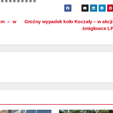
em – w
Groźny wypadek koło Koczały – w akcj
śmigłowce L