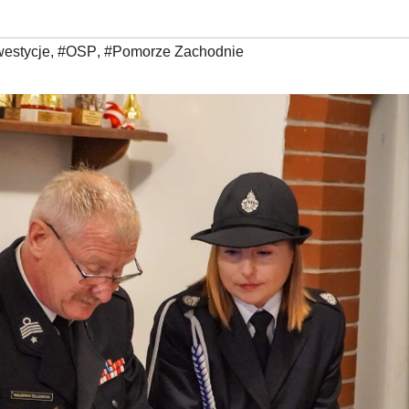
westycje
,
#OSP
,
#Pomorze Zachodnie