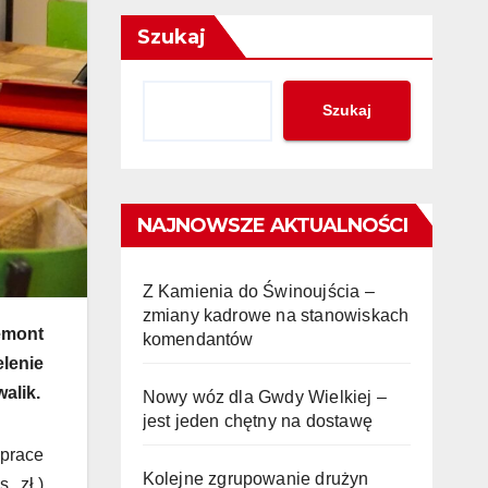
Szukaj
Szukaj
NAJNOWSZE AKTUALNOŚCI
Z Kamienia do Świnoujścia –
zmiany kadrowe na stanowiskach
emont
komendantów
lenie
alik.
Nowy wóz dla Gwdy Wielkiej –
jest jeden chętny na dostawę
 prace
Kolejne zgrupowanie drużyn
. zł.)