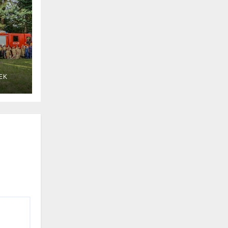
EK
 w