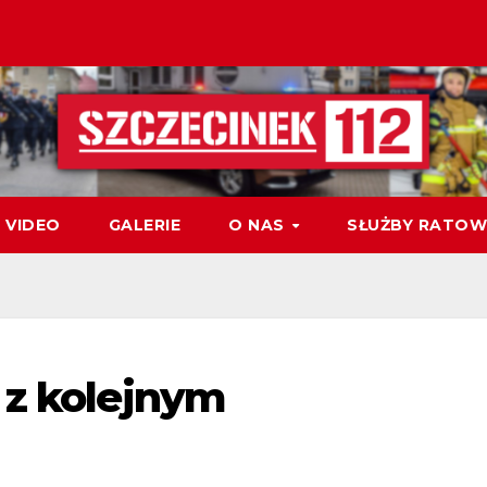
VIDEO
GALERIE
O NAS
SŁUŻBY RATOW
 z kolejnym