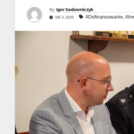
By
Igor Sadowniczyk
#Dofinansowanie
,
#In
SIE 3, 2025