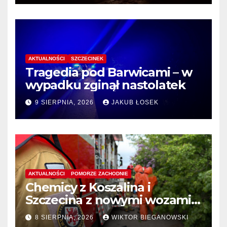
AKTUALNOŚCI
SZCZECINEK
Tragedia pod Barwicami – w
wypadku zginął nastolatek
9 SIERPNIA, 2026
JAKUB ŁOSEK
AKTUALNOŚCI
POMORZE ZACHODNIE
Chemicy z Koszalina i
Szczecina z nowymi wozami –
wyłoniono wykonawcę
8 SIERPNIA, 2026
WIKTOR BIEGANOWSKI