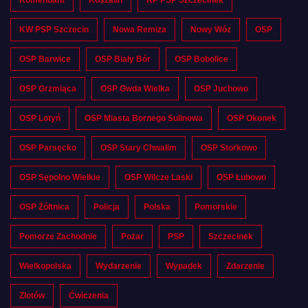
KW PSP Szczecin
Nowa Remiza
Nowy Wóz
OSP
OSP Barwice
OSP Biały Bór
OSP Bobolice
OSP Grzmiąca
OSP Gwda Wielka
OSP Juchowo
OSP Lotyń
OSP Miasta Bornego Sulinowa
OSP Okonek
OSP Parsęcko
OSP Stary Chwalim
OSP Storkowo
OSP Sępolno Wielkie
OSP Wilcze Laski
OSP Łubowo
OSP Żółtnica
Policja
Polska
Pomorskie
Pomorze Zachodnie
Pożar
PSP
Szczecinek
Wielkopolska
Wydarzenie
Wypadek
Zdarzenie
Złotów
Ćwiczenia