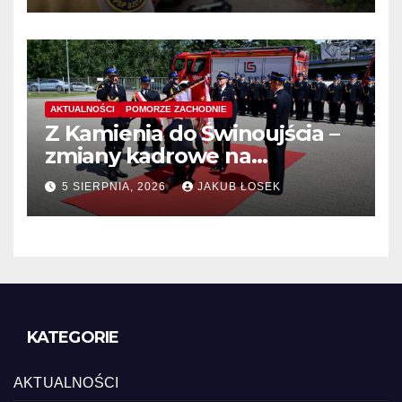
AKTUALNOŚCI
POMORZE ZACHODNIE
Z Kamienia do Świnoujścia –
zmiany kadrowe na
stanowiskach komendantów
5 SIERPNIA, 2026
JAKUB ŁOSEK
KATEGORIE
AKTUALNOŚCI