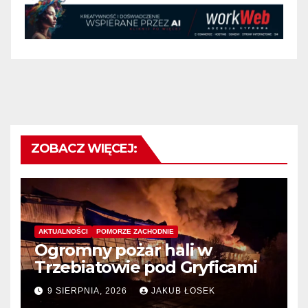
ZOBACZ WIĘCEJ:
AKTUALNOŚCI
POMORZE ZACHODNIE
Ogromny pożar hali w
Trzebiatowie pod Gryficami
9 SIERPNIA, 2026
JAKUB ŁOSEK