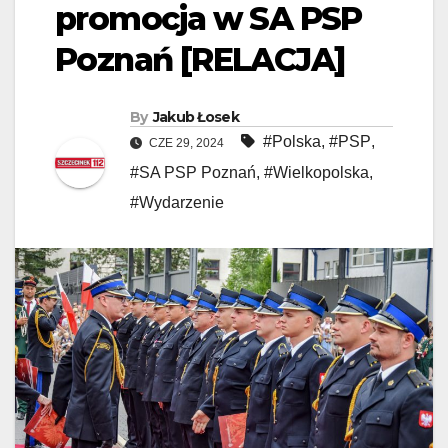
promocja w SA PSP
Poznań [RELACJA]
By
Jakub Łosek
#Polska
,
#PSP
,
CZE 29, 2024
#SA PSP Poznań
,
#Wielkopolska
,
#Wydarzenie