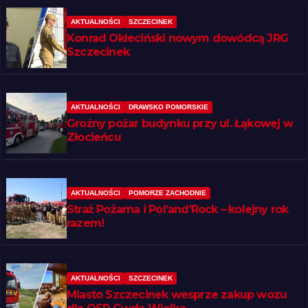
AKTUALNOŚCI
SZCZECINEK
Konrad Okleciński nowym dowódcą JRG
Szczecinek
AKTUALNOŚCI
DRAWSKO POMORSKIE
Groźny pożar budynku przy ul. Łąkowej w
Złocieńcu
AKTUALNOŚCI
POMORZE ZACHODNIE
Straż Pożarna i Pol’and’Rock – kolejny rok
razem!
AKTUALNOŚCI
SZCZECINEK
Miasto Szczecinek wesprze zakup wozu