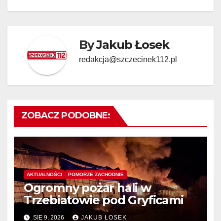
By
Jakub Łosek
redakcja@szczecinek112.pl
ZOBACZ PODOBNE:
AKTUALNOŚCI
POMORZE ZACHODNIE
Ogromny pożar hali w
Trzebiatowie pod Gryficami
SIE 9, 2026
JAKUB ŁOSEK