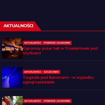
AKTUALNOŚCI
AKTUALNOŚCI
POMORZE ZACHODNIE
Ogromny pożar hali w Trzebiatowie pod
Gryficami
AKTUALNOŚCI
SZCZECINEK
Tragedia pod Barwicami – w wypadku
zginął nastolatek
AKTUALNOŚCI
POMORZE ZACHODNIE