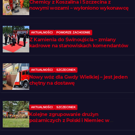
Chemicy z Koszalina i Szczecina z
nowymi wozami – wyłoniono wykonawcę
AKTUALNOŚCI
POMORZE ZACHODNIE
Z Kamienia do Świnoujścia – zmiany
kadrowe na stanowiskach komendantów
AKTUALNOŚCI
SZCZECINEK
Nowy wóz dla Gwdy Wielkiej – jest jeden
chętny na dostawę
AKTUALNOŚCI
SZCZECINEK
Kolejne zgrupowanie drużyn
pożarniczych z Polski i Niemiec w
regionie