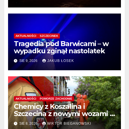
AKTUALNOŚCI
SZCZECINEK
Tragedia pod Barwicami – w
wypadku zginął nastolatek
SIE 9, 2026
JAKUB ŁOSEK
AKTUALNOŚCI
POMORZE ZACHODNIE
Chemicy z Koszalina i
Szczecina z nowymi wozami –
wyłoniono wykonawcę
SIE 8, 2026
WIKTOR BIEGANOWSKI