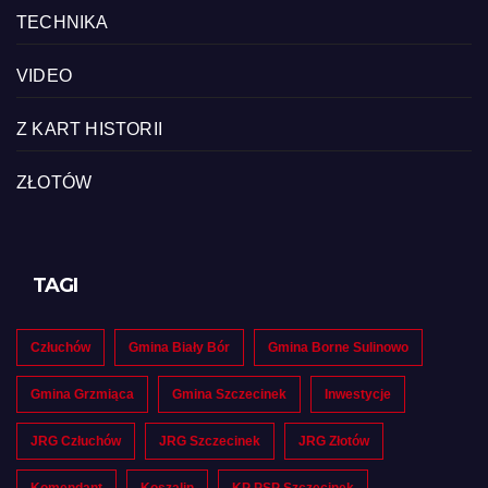
TECHNIKA
VIDEO
Z KART HISTORII
ZŁOTÓW
TAGI
Człuchów
Gmina Biały Bór
Gmina Borne Sulinowo
Gmina Grzmiąca
Gmina Szczecinek
Inwestycje
JRG Człuchów
JRG Szczecinek
JRG Złotów
Komendant
Koszalin
KP PSP Szczecinek