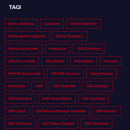
TAGI
Borne Sulinowo
Człuchów
Gmina Biały Bór
Gmina Borne Sulinowo
Gmina Grzmiąca
Gmina Szczecinek
Inwestycje
JRG Człuchów
JRG Szczecinek
JRG Złotów
Komendant
Koszalin
KP PSP Szczecinek
KW PSP Szczecin
Nowa Remiza
Nowy Wóz
OSP
OSP Biały Bór
OSP Bobolice
OSP Grzmiąca
OSP Gwda Wielka
OSP Juchowo
OSP Lotyń
OSP Miasta Bornego Sulinowa
OSP Okonek
OSP Parsęcko
OSP Stary Chwalim
OSP Storkowo