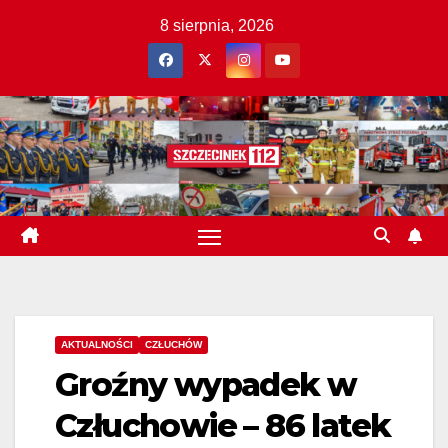
Skip
8 sierpnia, 2026
to
content
AKTUALNOŚCI
CZŁUCHÓW
Groźny wypadek w
Człuchowie – 86 latek