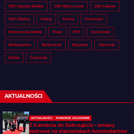
OSP Sępolno Wielkie
OSP Wilcze Laski
OSP Łubowo
OSP Żółtnica
Policja
Polska
Pomorskie
Pomorze Zachodnie
Pożar
PSP
Szczecinek
Wielkopolska
Wydarzenie
Wypadek
Zdarzenie
Złotów
Ćwiczenia
AKTUALNOŚCI
AKTUALNOŚCI
POMORZE ZACHODNIE
Z Kamienia do Świnoujścia – zmiany
kadrowe na stanowiskach komendantów