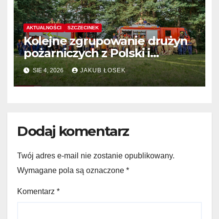
AKTUALNOŚCI
SZCZECINEK
Kolejne zgrupowanie drużyn
pożarniczych z Polski i
Niemiec w regionie
SIE 4, 2026
JAKUB ŁOSEK
Dodaj komentarz
Twój adres e-mail nie zostanie opublikowany.
Wymagane pola są oznaczone
*
Komentarz
*