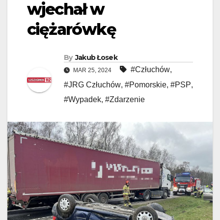
wjechał w
ciężarówkę
By
Jakub Łosek
#Człuchów
,
MAR 25, 2024
#JRG Człuchów
,
#Pomorskie
,
#PSP
,
#Wypadek
,
#Zdarzenie