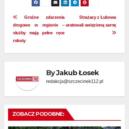
Nawigacja
Groźne zdarzenia
Strażacy z Łubowa
drogowe w regionie –
uratowali uwięzioną sarnę
wpisu
służby mają pełne ręce
roboty
By
Jakub Łosek
redakcja@szczecinek112.pl
ZOBACZ PODOBNE: