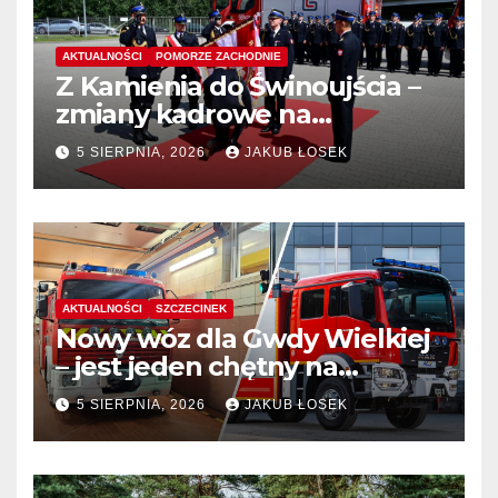
AKTUALNOŚCI
POMORZE ZACHODNIE
Z Kamienia do Świnoujścia –
zmiany kadrowe na
stanowiskach komendantów
5 SIERPNIA, 2026
JAKUB ŁOSEK
AKTUALNOŚCI
SZCZECINEK
Nowy wóz dla Gwdy Wielkiej
– jest jeden chętny na
dostawę
5 SIERPNIA, 2026
JAKUB ŁOSEK