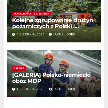
AKTUALNOŚCI
SZCZECINEK
Kolejne zgrupowanie drużyn
pożarniczych z Polski i
Niemiec w regionie
4 SIERPNIA, 2026
JAKUB ŁOSEK
GALERIE
[GALERIA] Polsko-niemiecki
obóz MDP
4 SIERPNIA, 2026
JAKUB ŁOSEK