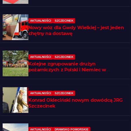
AKTUALNOŚCI
SZCZECINEK
Nowy wóz dla Gwdy Wielkiej – jest jeden
chętny na dostawę
AKTUALNOŚCI
SZCZECINEK
Kolejne zgrupowanie drużyn
pożarniczych z Polski i Niemiec w
regionie
AKTUALNOŚCI
SZCZECINEK
Konrad Okleciński nowym dowódcą JRG
Szczecinek
AKTUALNOŚCI
DRAWSKO POMORSKIE