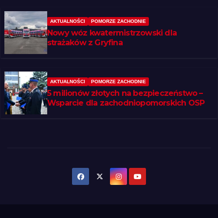
AKTUALNOŚCI
POMORZE ZACHODNIE
Nowy wóz kwatermistrzowski dla
strażaków z Gryfina
AKTUALNOŚCI
POMORZE ZACHODNIE
5 milionów złotych na bezpieczeństwo –
Wsparcie dla zachodniopomorskich OSP