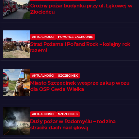
Groźny pożar budynku przy ul. Łąkowej w
Złocieńcu
AKTUALNOŚCI
POMORZE ZACHODNIE
Straż Pożarna i Pol’and’Rock – kolejny rok
razem!
AKTUALNOŚCI
SZCZECINEK
Miasto Szczecinek wesprze zakup wozu
dla OSP Gwda Wielka
AKTUALNOŚCI
SZCZECINEK
Duży pożar w Radomyślu – rodzina
straciła dach nad głową