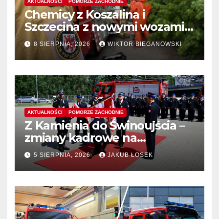
AKTUALNOŚCI
POMORZE ZACHODNIE
Chemicy z Koszalina i
Szczecina z nowymi wozami –
wyłoniono wykonawcę
8 SIERPNIA, 2026
WIKTOR BIEGANOWSKI
AKTUALNOŚCI
POMORZE ZACHODNIE
Z Kamienia do Świnoujścia –
zmiany kadrowe na
stanowiskach komendantów
5 SIERPNIA, 2026
JAKUB ŁOSEK