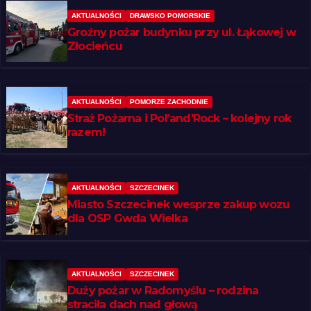
AKTUALNOŚCI
DRAWSKO POMORSKIE
Groźny pożar budynku przy ul. Łąkowej w
Złocieńcu
AKTUALNOŚCI
POMORZE ZACHODNIE
Straż Pożarna i Pol’and’Rock – kolejny rok
razem!
AKTUALNOŚCI
SZCZECINEK
Miasto Szczecinek wesprze zakup wozu
dla OSP Gwda Wielka
AKTUALNOŚCI
SZCZECINEK
Duży pożar w Radomyślu – rodzina
straciła dach nad głową