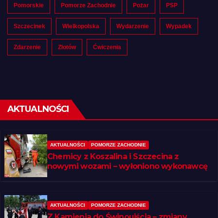
Pomorskie
Pomorze Zachodnie
Pożar
PSP
Szczecinek
Wielkopolska
Wydarzenie
Wypadek
Zdarzenie
Złotów
Ćwiczenia
AKTUALNOŚCI
AKTUALNOŚCI
POMORZE ZACHODNIE
Chemicy z Koszalina i Szczecina z
nowymi wozami – wyłoniono wykonawcę
AKTUALNOŚCI
POMORZE ZACHODNIE
Z Kamienia do Świnoujścia – zmiany