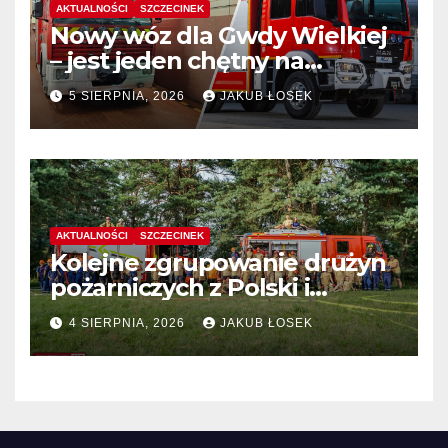
AKTUALNOŚCI
SZCZECINEK
Nowy wóz dla Gwdy Wielkiej
– jest jeden chętny na
dostawę
5 SIERPNIA, 2026
JAKUB ŁOSEK
AKTUALNOŚCI
SZCZECINEK
Kolejne zgrupowanie drużyn
pożarniczych z Polski i
Niemiec w regionie
4 SIERPNIA, 2026
JAKUB ŁOSEK