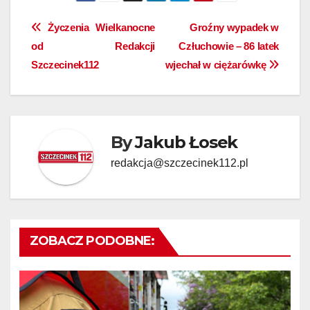
Nawigacja
Życzenia Wielkanocne
Groźny wypadek w
od Redakcji
Człuchowie – 86 latek
wpisu
Szczecinek112
wjechał w ciężarówkę
By
Jakub Łosek
redakcja@szczecinek112.pl
ZOBACZ PODOBNE: