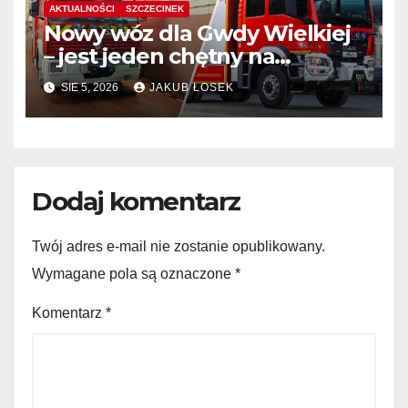
AKTUALNOŚCI
SZCZECINEK
Nowy wóz dla Gwdy Wielkiej
– jest jeden chętny na
dostawę
SIE 5, 2026
JAKUB ŁOSEK
Dodaj komentarz
Twój adres e-mail nie zostanie opublikowany.
Wymagane pola są oznaczone
*
Komentarz
*