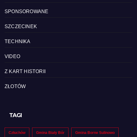
SPONSOROWANE
SZCZECINEK
TECHNIKA
VIDEO
Z KART HISTORII
ZŁOTÓW
TAGI
Człuchów
Gmina Biały Bór
Gmina Borne Sulinowo