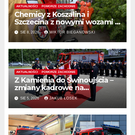
AKTUALNOŚCI
POMORZE ZACHODNIE
Chemicy z Koszalina i
Szczecina z nowymi wozami –
wyłoniono wykonawcę
SIE 8, 2026
WIKTOR BIEGANOWSKI
AKTUALNOŚCI
POMORZE ZACHODNIE
Z Kamienia do Świnoujścia –
zmiany kadrowe na
stanowiskach komendantów
SIE 5, 2026
JAKUB ŁOSEK