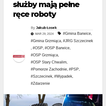
służby mają pełne
ręce roboty
By
Jakub Łosek
#Gmina Barwice
,
MAR 29, 2024
#Gmina Grzmiąca
,
#JRG Szczecinek
,
#OSP
,
#OSP Barwice
,
#OSP Grzmiąca
,
#OSP Stary Chwalim
,
#Pomorze Zachodnie
,
#PSP
,
#Szczecinek
,
#Wypadek
,
#Zdarzenie