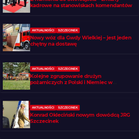
kadrowe na stanowiskach komendantów
AKTUALNOŚCI
SZCZECINEK
Nowy wóz dla Gwdy Wielkiej – jest jeden
chętny na dostawę
AKTUALNOŚCI
SZCZECINEK
Kolejne zgrupowanie drużyn
pożarniczych z Polski i Niemiec w
regionie
AKTUALNOŚCI
SZCZECINEK
Konrad Okleciński nowym dowódcą JRG
Szczecinek