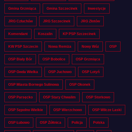
Gmina Grzmiąca
Gmina Szczecinek
Inwestycje
JRG Człuchów
JRG Szczecinek
JRG Złotów
Komendant
Koszalin
KP PSP Szczecinek
KW PSP Szczecin
Nowa Remiza
Nowy Wóz
OSP
OSP Biały Bór
OSP Bobolice
OSP Grzmiąca
OSP Gwda Wielka
OSP Juchowo
OSP Lotyń
OSP Miasta Bornego Sulinowa
OSP Okonek
OSP Parsęcko
OSP Stary Chwalim
OSP Storkowo
OSP Sępolno Wielkie
OSP Wierzchowo
OSP Wilcze Laski
OSP Łubowo
OSP Żółtnica
Policja
Polska