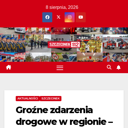
Skip
8 sierpnia, 2026
to
content
AKTUALNOŚCI
SZCZECINEK
Groźne zdarzenia
drogowe w regionie –