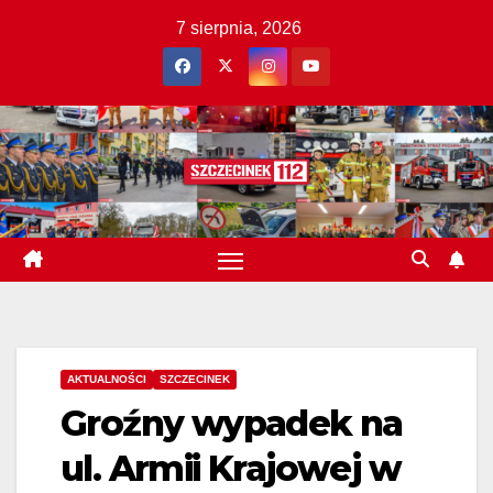
Skip
7 sierpnia, 2026
to
content
AKTUALNOŚCI
SZCZECINEK
Groźny wypadek na
ul. Armii Krajowej w