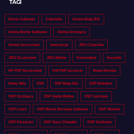
TAGI
Borne Sulinowo
Człuchów
Gmina Biały Bór
Gmina Borne Sulinowo
Gmina Grzmiąca
Gmina Szczecinek
Inwestycje
JRG Człuchów
JRG Szczecinek
JRG Złotów
Komendant
Koszalin
KP PSP Szczecinek
KW PSP Szczecin
Nowa Remiza
Nowy Wóz
OSP
OSP Biały Bór
OSP Bobolice
OSP Grzmiąca
OSP Gwda Wielka
OSP Juchowo
OSP Lotyń
OSP Miasta Bornego Sulinowa
OSP Okonek
OSP Parsęcko
OSP Stary Chwalim
OSP Storkowo