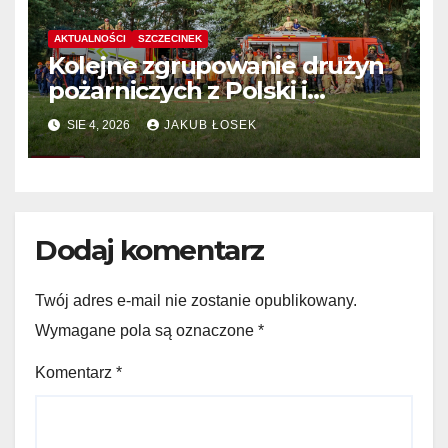
AKTUALNOŚCI
SZCZECINEK
Kolejne zgrupowanie drużyn
pożarniczych z Polski i
Niemiec w regionie
SIE 4, 2026
JAKUB ŁOSEK
Dodaj komentarz
Twój adres e-mail nie zostanie opublikowany.
Wymagane pola są oznaczone
*
Komentarz
*