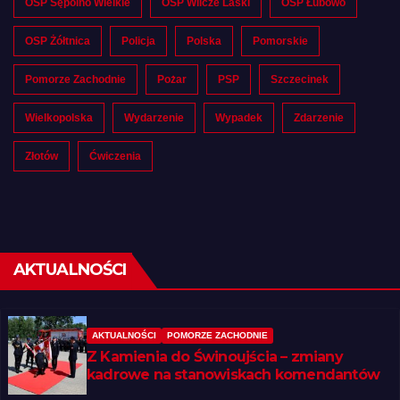
OSP Sępolno Wielkie
OSP Wilcze Laski
OSP Łubowo
OSP Żółtnica
Policja
Polska
Pomorskie
Pomorze Zachodnie
Pożar
PSP
Szczecinek
Wielkopolska
Wydarzenie
Wypadek
Zdarzenie
Złotów
Ćwiczenia
AKTUALNOŚCI
AKTUALNOŚCI
POMORZE ZACHODNIE
Z Kamienia do Świnoujścia – zmiany
kadrowe na stanowiskach komendantów