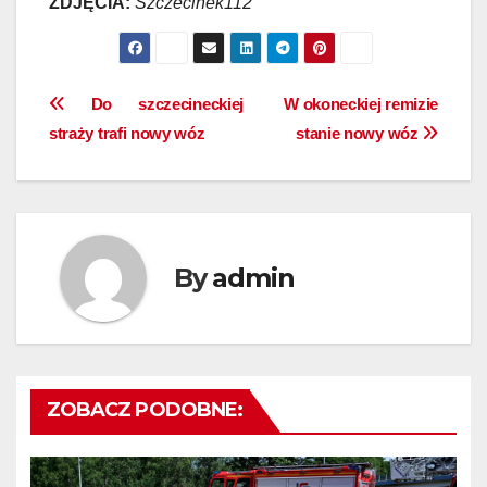
ZDJĘCIA:
Szczecinek112
Nawigacja
Do szczecineckiej
W okoneckiej remizie
straży trafi nowy wóz
stanie nowy wóz
wpisu
By
admin
ZOBACZ PODOBNE: