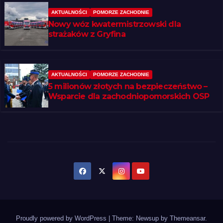
AKTUALNOŚCI
POMORZE ZACHODNIE
Nowy wóz kwatermistrzowski dla
strażaków z Gryfina
AKTUALNOŚCI
POMORZE ZACHODNIE
5 milionów złotych na bezpieczeństwo –
Wsparcie dla zachodniopomorskich OSP
Proudly powered by WordPress
|
Theme: Newsup by
Themeansar
.