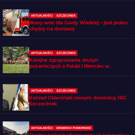
AKTUALNOŚCI
SZCZECINEK
Nowy wóz dla Gwdy Wielkiej – jest jeden
chętny na dostawę
AKTUALNOŚCI
SZCZECINEK
Kolejne zgrupowanie drużyn
pożarniczych z Polski i Niemiec w
regionie
AKTUALNOŚCI
SZCZECINEK
Konrad Okleciński nowym dowódcą JRG
Szczecinek
AKTUALNOŚCI
DRAWSKO POMORSKIE