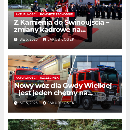
AKTUALNOŚCI
POMORZE ZACHODNIE
Z Kamienia do Świnoujścia –
zmiany kadrowe na
stanowiskach komendantów
SIE 5, 2026
JAKUB ŁOSEK
AKTUALNOŚCI
SZCZECINEK
Nowy wóz dla Gwdy Wielkiej
– jest jeden chętny na
dostawę
SIE 5, 2026
JAKUB ŁOSEK