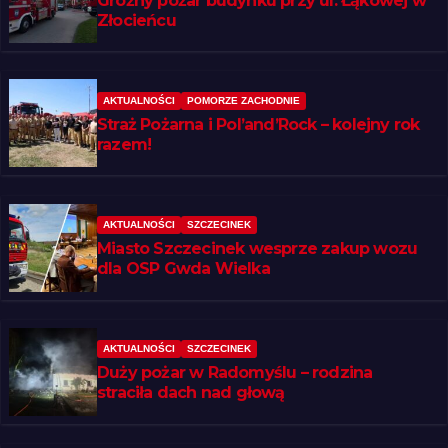
Groźny pożar budynku przy ul. Łąkowej w
Złocieńcu
AKTUALNOŚCI
POMORZE ZACHODNIE
Straż Pożarna i Pol’and’Rock – kolejny rok
razem!
AKTUALNOŚCI
SZCZECINEK
Miasto Szczecinek wesprze zakup wozu
dla OSP Gwda Wielka
AKTUALNOŚCI
SZCZECINEK
Duży pożar w Radomyślu – rodzina
straciła dach nad głową