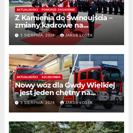
AKTUALNOŚCI
POMORZE ZACHODNIE
Z Kamienia do Świnoujścia –
zmiany kadrowe na
stanowiskach komendantów
5 SIERPNIA, 2026
JAKUB ŁOSEK
AKTUALNOŚCI
SZCZECINEK
Nowy wóz dla Gwdy Wielkiej
– jest jeden chętny na
dostawę
5 SIERPNIA, 2026
JAKUB ŁOSEK