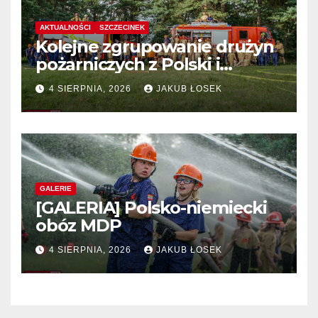
AKTUALNOŚCI
SZCZECINEK
Kolejne zgrupowanie drużyn
pożarniczych z Polski i
Niemiec w regionie
4 SIERPNIA, 2026
JAKUB ŁOSEK
GALERIE
[GALERIA] Polsko-niemiecki
obóz MDP
4 SIERPNIA, 2026
JAKUB ŁOSEK