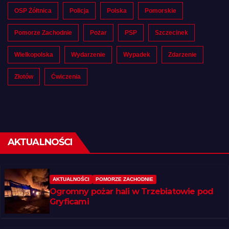
OSP Żółtnica
Policja
Polska
Pomorskie
Pomorze Zachodnie
Pożar
PSP
Szczecinek
Wielkopolska
Wydarzenie
Wypadek
Zdarzenie
Złotów
Ćwiczenia
AKTUALNOŚCI
AKTUALNOŚCI
POMORZE ZACHODNIE
Ogromny pożar hali w Trzebiatowie pod
Gryficami