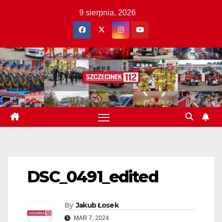
Skip
9 sierpnia, 2026
to
content
DSC_0491_edited
By
Jakub Łosek
MAR 7, 2024