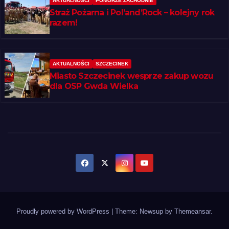
AKTUALNOŚCI
POMORZE ZACHODNIE
Straż Pożarna i Pol’and’Rock – kolejny rok
razem!
AKTUALNOŚCI
SZCZECINEK
Miasto Szczecinek wesprze zakup wozu
dla OSP Gwda Wielka
Proudly powered by WordPress
|
Theme: Newsup by
Themeansar
.