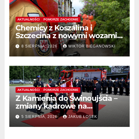
AKTUALNOŚCI
POMORZE ZACHODNIE
Chemicy z Koszalina i
Szczecina z nowymi wozami –
wyłoniono wykonawcę
8 SIERPNIA, 2026
WIKTOR BIEGANOWSKI
AKTUALNOŚCI
POMORZE ZACHODNIE
Z Kamienia do Świnoujścia –
zmiany kadrowe na
stanowiskach komendantów
5 SIERPNIA, 2026
JAKUB ŁOSEK