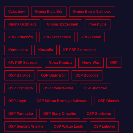
Człuchów
Gmina Biały Bór
Gmina Borne Sulinowo
Gmina Grzmiąca
Gmina Szczecinek
Inwestycje
JRG Człuchów
JRG Szczecinek
JRG Złotów
Komendant
Koszalin
KP PSP Szczecinek
KW PSP Szczecin
Nowa Remiza
Nowy Wóz
OSP
OSP Barwice
OSP Biały Bór
OSP Bobolice
OSP Grzmiąca
OSP Gwda Wielka
OSP Juchowo
OSP Lotyń
OSP Miasta Bornego Sulinowa
OSP Okonek
OSP Parsęcko
OSP Stary Chwalim
OSP Storkowo
OSP Sępolno Wielkie
OSP Wilcze Laski
OSP Łubowo