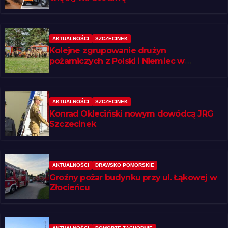
AKTUALNOŚCI
SZCZECINEK
Kolejne zgrupowanie drużyn
pożarniczych z Polski i Niemiec w
regionie
AKTUALNOŚCI
SZCZECINEK
Konrad Okleciński nowym dowódcą JRG
Szczecinek
AKTUALNOŚCI
DRAWSKO POMORSKIE
Groźny pożar budynku przy ul. Łąkowej w
Złocieńcu