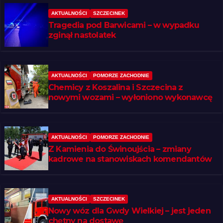
AKTUALNOŚCI
SZCZECINEK
Tragedia pod Barwicami – w wypadku
zginął nastolatek
AKTUALNOŚCI
POMORZE ZACHODNIE
Chemicy z Koszalina i Szczecina z
nowymi wozami – wyłoniono wykonawcę
AKTUALNOŚCI
POMORZE ZACHODNIE
Z Kamienia do Świnoujścia – zmiany
kadrowe na stanowiskach komendantów
AKTUALNOŚCI
SZCZECINEK
Nowy wóz dla Gwdy Wielkiej – jest jeden
chętny na dostawę