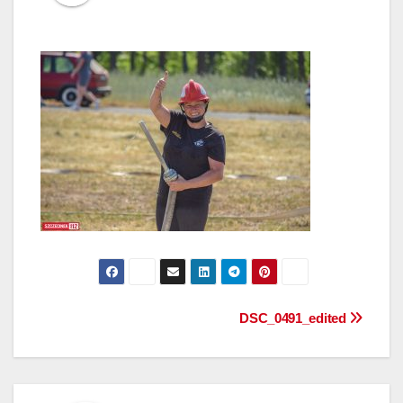
Nawigacja
DSC_0491_edited
wpisu