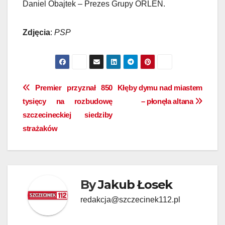
Daniel Obajtek – Prezes Grupy ORLEN.
Zdjęcia
:
PSP
Nawigacja
Premier przyznał 850
Kłęby dymu nad miastem
tysięcy na rozbudowę
– płonęła altana
wpisu
szczecineckiej siedziby
strażaków
By
Jakub Łosek
redakcja@szczecinek112.pl