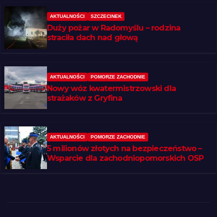
AKTUALNOŚCI
SZCZECINEK
Duży pożar w Radomyślu – rodzina
straciła dach nad głową
AKTUALNOŚCI
POMORZE ZACHODNIE
Nowy wóz kwatermistrzowski dla
strażaków z Gryfina
AKTUALNOŚCI
POMORZE ZACHODNIE
5 milionów złotych na bezpieczeństwo –
Wsparcie dla zachodniopomorskich OSP