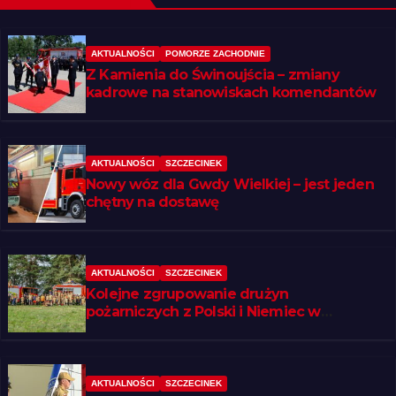
AKTUALNOŚCI
POMORZE ZACHODNIE
Z Kamienia do Świnoujścia – zmiany
kadrowe na stanowiskach komendantów
AKTUALNOŚCI
SZCZECINEK
Nowy wóz dla Gwdy Wielkiej – jest jeden
chętny na dostawę
AKTUALNOŚCI
SZCZECINEK
Kolejne zgrupowanie drużyn
pożarniczych z Polski i Niemiec w
regionie
AKTUALNOŚCI
SZCZECINEK