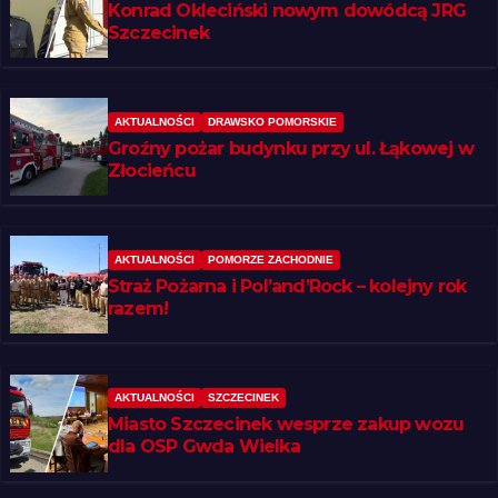
Konrad Okleciński nowym dowódcą JRG
Szczecinek
AKTUALNOŚCI
DRAWSKO POMORSKIE
Groźny pożar budynku przy ul. Łąkowej w
Złocieńcu
AKTUALNOŚCI
POMORZE ZACHODNIE
Straż Pożarna i Pol’and’Rock – kolejny rok
razem!
AKTUALNOŚCI
SZCZECINEK
Miasto Szczecinek wesprze zakup wozu
dla OSP Gwda Wielka