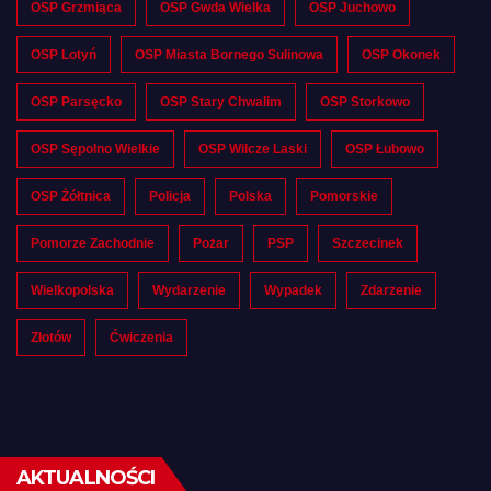
OSP Grzmiąca
OSP Gwda Wielka
OSP Juchowo
OSP Lotyń
OSP Miasta Bornego Sulinowa
OSP Okonek
OSP Parsęcko
OSP Stary Chwalim
OSP Storkowo
OSP Sępolno Wielkie
OSP Wilcze Laski
OSP Łubowo
OSP Żółtnica
Policja
Polska
Pomorskie
Pomorze Zachodnie
Pożar
PSP
Szczecinek
Wielkopolska
Wydarzenie
Wypadek
Zdarzenie
Złotów
Ćwiczenia
AKTUALNOŚCI