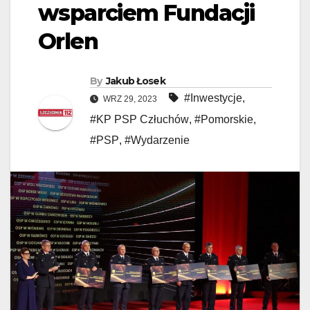
wsparciem Fundacji
Orlen
By
Jakub Łosek
#Inwestycje
,
WRZ 29, 2023
#KP PSP Człuchów
,
#Pomorskie
,
#PSP
,
#Wydarzenie