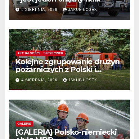
dostawę
5 SIERPNIA, 2026
JAKUB ŁOSEK
AKTUALNOŚCI
SZCZECINEK
Kolejne zgrupowanie drużyn
pożarniczych z Polski i
Niemiec w regionie
4 SIERPNIA, 2026
JAKUB ŁOSEK
GALERIE
[GALERIA] Polsko-niemiecki