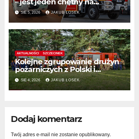
– jest jeden chętny na
dostawę
SIE 5, 2026
JAKUB ŁOSEK
AKTUALNOŚCI
SZCZECINEK
Kolejne zgrupowanie drużyn
pożarniczych z Polski i
Niemiec w regionie
SIE 4, 2026
JAKUB ŁOSEK
Dodaj komentarz
Twój adres e-mail nie zostanie opublikowany.