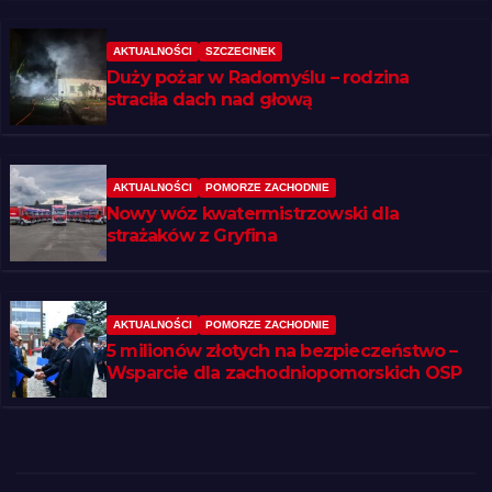
AKTUALNOŚCI
SZCZECINEK
Duży pożar w Radomyślu – rodzina
straciła dach nad głową
AKTUALNOŚCI
POMORZE ZACHODNIE
Nowy wóz kwatermistrzowski dla
strażaków z Gryfina
AKTUALNOŚCI
POMORZE ZACHODNIE
5 milionów złotych na bezpieczeństwo –
Wsparcie dla zachodniopomorskich OSP