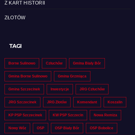
Z KART HISTORII
ZŁOTÓW
TAGI
Borne Sulinowo
Człuchów
Gmina Biały Bór
Gmina Borne Sulinowo
Gmina Grzmiąca
Gmina Szczecinek
Inwestycje
JRG Człuchów
JRG Szczecinek
JRG Złotów
Komendant
Koszalin
KP PSP Szczecinek
KW PSP Szczecin
Nowa Remiza
Nowy Wóz
OSP
OSP Biały Bór
OSP Bobolice