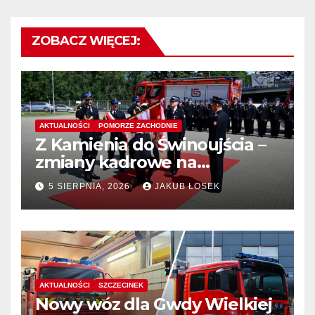
ZOBACZ WIĘCEJ:
AKTUALNOŚCI
POMORZE ZACHODNIE
Z Kamienia do Świnoujścia –
zmiany kadrowe na
stanowiskach komendantów
5 SIERPNIA, 2026
JAKUB ŁOSEK
AKTUALNOŚCI
SZCZECINEK
Nowy wóz dla Gwdy Wielkiej