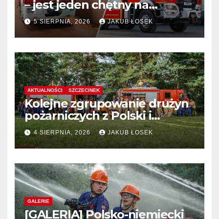
– jest jeden chętny na
dostawę
5 SIERPNIA, 2026
JAKUB ŁOSEK
AKTUALNOŚCI
SZCZECINEK
Kolejne zgrupowanie drużyn
pożarniczych z Polski i
Niemiec w regionie
4 SIERPNIA, 2026
JAKUB ŁOSEK
GALERIE
[GALERIA] Polsko-niemiecki