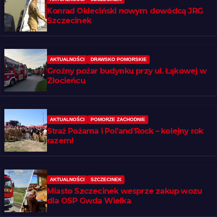
Konrad Okleciński nowym dowódcą JRG
Szczecinek
AKTUALNOŚCI
DRAWSKO POMORSKIE
Groźny pożar budynku przy ul. Łąkowej w
Złocieńcu
AKTUALNOŚCI
POMORZE ZACHODNIE
Straż Pożarna i Pol’and’Rock – kolejny rok
razem!
AKTUALNOŚCI
SZCZECINEK
Miasto Szczecinek wesprze zakup wozu
dla OSP Gwda Wielka