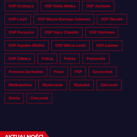
OSP Grzmiąca
OSP Gwda Wielka
OSP Juchowo
OSP Lotyń
OSP Miasta Bornego Sulinowa
OSP Okonek
OSP Parsęcko
OSP Stary Chwalim
OSP Storkowo
OSP Sępolno Wielkie
OSP Wilcze Laski
OSP Łubowo
OSP Żółtnica
Policja
Polska
Pomorskie
Pomorze Zachodnie
Pożar
PSP
Szczecinek
Wielkopolska
Wydarzenie
Wypadek
Zdarzenie
Złotów
Ćwiczenia