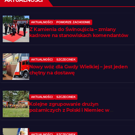
AKTUALNOŚCI
AKTUALNOŚCI
POMORZE ZACHODNIE
Z Kamienia do Świnoujścia – zmiany
kadrowe na stanowiskach komendantów
AKTUALNOŚCI
SZCZECINEK
Nowy wóz dla Gwdy Wielkiej – jest jeden
chętny na dostawę
AKTUALNOŚCI
SZCZECINEK
Kolejne zgrupowanie drużyn
pożarniczych z Polski i Niemiec w
regionie
AKTUALNOŚCI
SZCZECINEK