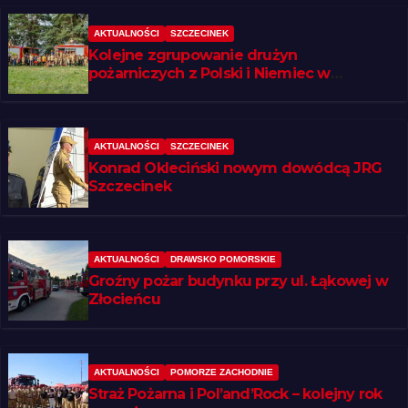
AKTUALNOŚCI
SZCZECINEK
Kolejne zgrupowanie drużyn
pożarniczych z Polski i Niemiec w
regionie
AKTUALNOŚCI
SZCZECINEK
Konrad Okleciński nowym dowódcą JRG
Szczecinek
AKTUALNOŚCI
DRAWSKO POMORSKIE
Groźny pożar budynku przy ul. Łąkowej w
Złocieńcu
AKTUALNOŚCI
POMORZE ZACHODNIE
Straż Pożarna i Pol’and’Rock – kolejny rok