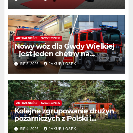
AKTUALNOŚCI
SZCZECINEK
Nowy wóz dla Gwdy Wielkiej
– jest jeden chętny na
dostawę
SIE 5, 2026
JAKUB ŁOSEK
AKTUALNOŚCI
SZCZECINEK
Kolejne zgrupowanie drużyn
pożarniczych z Polski i
Niemiec w regionie
SIE 4, 2026
JAKUB ŁOSEK