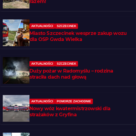
razem!
AKTUALNOŚCI
SZCZECINEK
Miasto Szczecinek wesprze zakup wozu
dla OSP Gwda Wielka
AKTUALNOŚCI
SZCZECINEK
Duży pożar w Radomyślu – rodzina
straciła dach nad głową
AKTUALNOŚCI
POMORZE ZACHODNIE
Nowy wóz kwatermistrzowski dla
strażaków z Gryfina