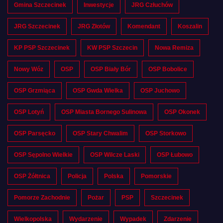
Gmina Szczecinek
Inwestycje
JRG Człuchów
JRG Szczecinek
JRG Złotów
Komendant
Koszalin
KP PSP Szczecinek
KW PSP Szczecin
Nowa Remiza
Nowy Wóz
OSP
OSP Biały Bór
OSP Bobolice
OSP Grzmiąca
OSP Gwda Wielka
OSP Juchowo
OSP Lotyń
OSP Miasta Bornego Sulinowa
OSP Okonek
OSP Parsęcko
OSP Stary Chwalim
OSP Storkowo
OSP Sępolno Wielkie
OSP Wilcze Laski
OSP Łubowo
OSP Żółtnica
Policja
Polska
Pomorskie
Pomorze Zachodnie
Pożar
PSP
Szczecinek
Wielkopolska
Wydarzenie
Wypadek
Zdarzenie