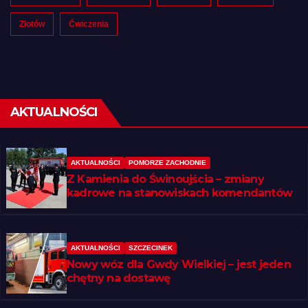
Złotów
Ćwiczenia
AKTUALNOŚCI
AKTUALNOŚCI
POMORZE ZACHODNIE
Z Kamienia do Świnoujścia – zmiany
kadrowe na stanowiskach komendantów
AKTUALNOŚCI
SZCZECINEK
Nowy wóz dla Gwdy Wielkiej – jest jeden
chętny na dostawę