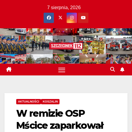
Skip
7 sierpnia, 2026
to
content
AKTUALNOŚCI
KOSZALIN
W remizie OSP
Mścice zaparkował