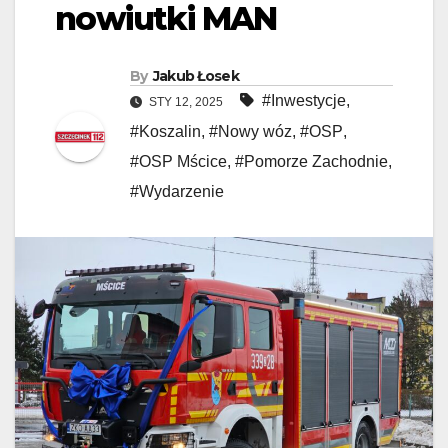
nowiutki MAN
By
Jakub Łosek
#Inwestycje
,
STY 12, 2025
#Koszalin
,
#Nowy wóz
,
#OSP
,
#OSP Mścice
,
#Pomorze Zachodnie
,
#Wydarzenie