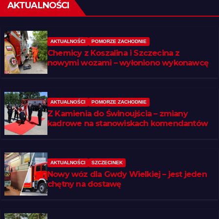
AKTUALNOŚCI
AKTUALNOŚCI
POMORZE ZACHODNIE
Chemicy z Koszalina i Szczecina z
nowymi wozami – wyłoniono wykonawcę
AKTUALNOŚCI
POMORZE ZACHODNIE
Z Kamienia do Świnoujścia – zmiany
kadrowe na stanowiskach komendantów
AKTUALNOŚCI
SZCZECINEK
Nowy wóz dla Gwdy Wielkiej – jest jeden
chętny na dostawę