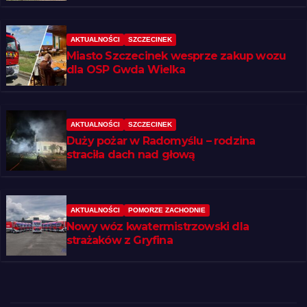
AKTUALNOŚCI
SZCZECINEK
Miasto Szczecinek wesprze zakup wozu
dla OSP Gwda Wielka
AKTUALNOŚCI
SZCZECINEK
Duży pożar w Radomyślu – rodzina
straciła dach nad głową
AKTUALNOŚCI
POMORZE ZACHODNIE
Nowy wóz kwatermistrzowski dla
strażaków z Gryfina