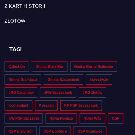
Z KART HISTORII
ZŁOTÓW
TAGI
Człuchów
Gmina Biały Bór
Gmina Borne Sulinowo
Gmina Grzmiąca
Gmina Szczecinek
Inwestycje
JRG Człuchów
JRG Szczecinek
JRG Złotów
Komendant
Koszalin
KP PSP Szczecinek
KW PSP Szczecin
Nowa Remiza
Nowy Wóz
OSP
OSP Biały Bór
OSP Bobolice
OSP Grzmiąca