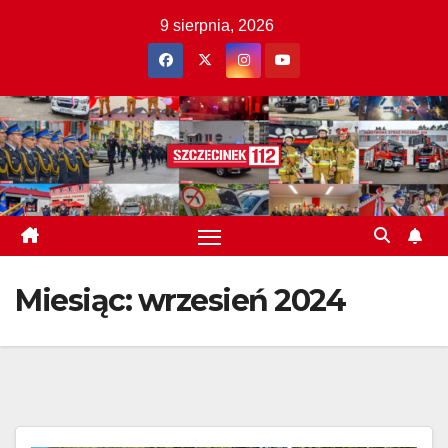
Skip
9 sierpnia, 2026
to
content
Miesiąc:
wrzesień 2024