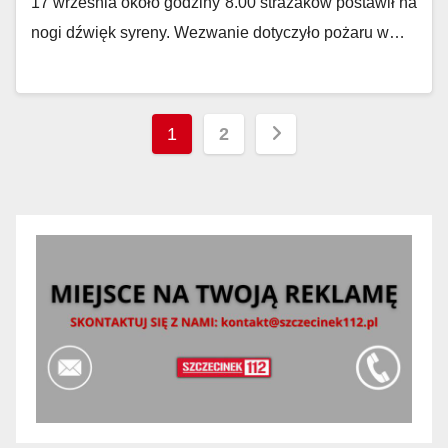
17 września około godziny 8.00 strażaków postawił na
nogi dźwięk syreny. Wezwanie dotyczyło pożaru w…
Stronicowanie
1
2
wpisów