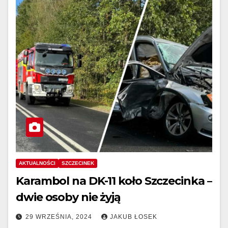
AKTUALNOŚCI
SZCZECINEK
Karambol na DK-11 koło Szczecinka –
dwie osoby nie żyją
29 WRZEŚNIA, 2024
JAKUB ŁOSEK