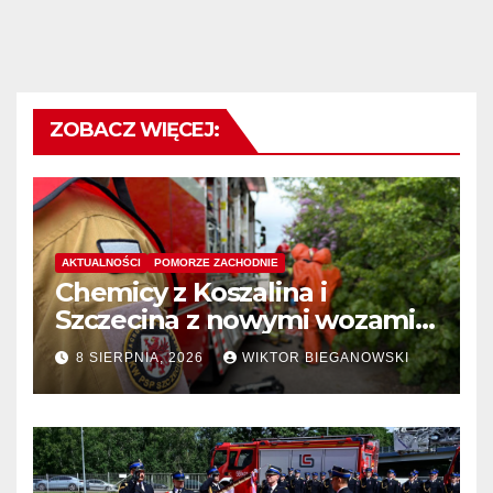
ZOBACZ WIĘCEJ:
AKTUALNOŚCI
POMORZE ZACHODNIE
Chemicy z Koszalina i
Szczecina z nowymi wozami –
wyłoniono wykonawcę
8 SIERPNIA, 2026
WIKTOR BIEGANOWSKI