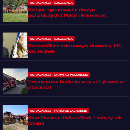
AKTUALNOŚCI
SZCZECINEK
Kolejne zgrupowanie drużyn
pożarniczych z Polski i Niemiec w
regionie
AKTUALNOŚCI
SZCZECINEK
Konrad Okleciński nowym dowódcą JRG
Szczecinek
AKTUALNOŚCI
DRAWSKO POMORSKIE
Groźny pożar budynku przy ul. Łąkowej w
Złocieńcu
AKTUALNOŚCI
POMORZE ZACHODNIE
Straż Pożarna i Pol’and’Rock – kolejny rok
razem!