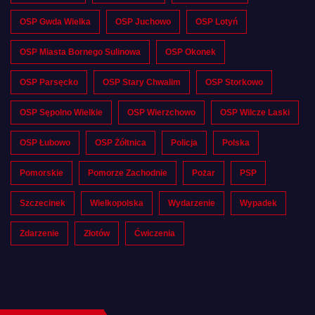
OSP Gwda Wielka
OSP Juchowo
OSP Lotyń
OSP Miasta Bornego Sulinowa
OSP Okonek
OSP Parsęcko
OSP Stary Chwalim
OSP Storkowo
OSP Sępolno Wielkie
OSP Wierzchowo
OSP Wilcze Laski
OSP Łubowo
OSP Żółtnica
Policja
Polska
Pomorskie
Pomorze Zachodnie
Pożar
PSP
Szczecinek
Wielkopolska
Wydarzenie
Wypadek
Zdarzenie
Złotów
Ćwiczenia