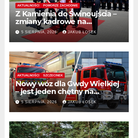
AKTUALNOŚCI
POMORZE ZACHODNIE
Z Kamienia do Świnoujścia –
zmiany kadrowe na
stanowiskach komendantów
5 SIERPNIA, 2026
JAKUB ŁOSEK
AKTUALNOŚCI
SZCZECINEK
Nowy wóz dla Gwdy Wielkiej
– jest jeden chętny na
dostawę
5 SIERPNIA, 2026
JAKUB ŁOSEK