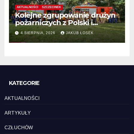
AKTUALNOŚCI
SZCZECINEK
Kolejne zgrupowanie drużyn
pożarniczych z Polski i
Niemiec w regionie
4 SIERPNIA, 2026
JAKUB ŁOSEK
KATEGORIE
AKTUALNOŚCI
ARTYKUŁY
CZŁUCHÓW