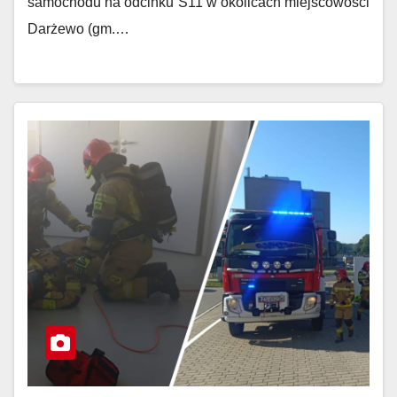
samochodu na odcinku S11 w okolicach miejscowości
Darżewo (gm.…