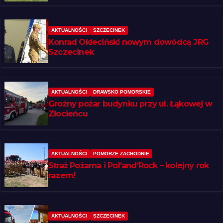
regionie
AKTUALNOŚCI
SZCZECINEK
Konrad Okleciński nowym dowódcą JRG
Szczecinek
AKTUALNOŚCI
DRAWSKO POMORSKIE
Groźny pożar budynku przy ul. Łąkowej w
Złocieńcu
AKTUALNOŚCI
POMORZE ZACHODNIE
Straż Pożarna i Pol’and’Rock – kolejny rok
razem!
AKTUALNOŚCI
SZCZECINEK