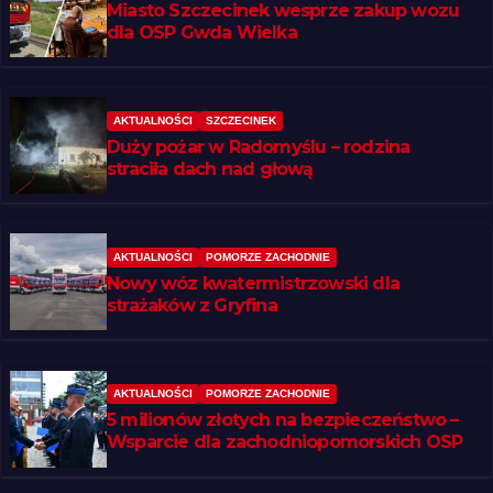
Miasto Szczecinek wesprze zakup wozu
dla OSP Gwda Wielka
AKTUALNOŚCI
SZCZECINEK
Duży pożar w Radomyślu – rodzina
straciła dach nad głową
AKTUALNOŚCI
POMORZE ZACHODNIE
Nowy wóz kwatermistrzowski dla
strażaków z Gryfina
AKTUALNOŚCI
POMORZE ZACHODNIE
5 milionów złotych na bezpieczeństwo –
Wsparcie dla zachodniopomorskich OSP