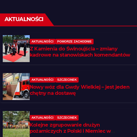
AKTUALNOŚCI
AKTUALNOŚCI
POMORZE ZACHODNIE
Z Kamienia do Świnoujścia – zmiany
kadrowe na stanowiskach komendantów
AKTUALNOŚCI
SZCZECINEK
Nowy wóz dla Gwdy Wielkiej – jest jeden
chętny na dostawę
AKTUALNOŚCI
SZCZECINEK
Kolejne zgrupowanie drużyn
pożarniczych z Polski i Niemiec w