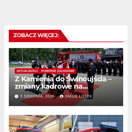
ZOBACZ WIĘCEJ:
AKTUALNOŚCI
POMORZE ZACHODNIE
Z Kamienia do Świnoujścia –
zmiany kadrowe na
stanowiskach komendantów
5 SIERPNIA, 2026
JAKUB ŁOSEK