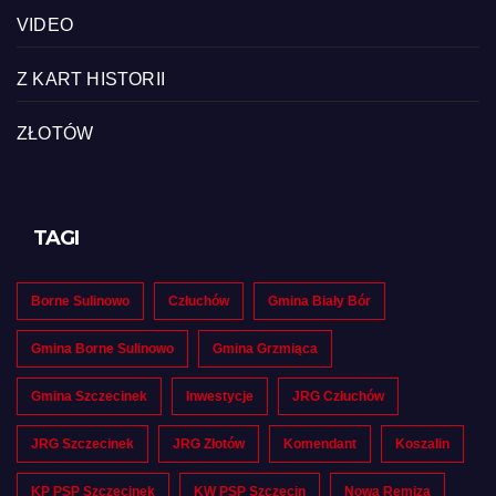
VIDEO
Z KART HISTORII
ZŁOTÓW
TAGI
Borne Sulinowo
Człuchów
Gmina Biały Bór
Gmina Borne Sulinowo
Gmina Grzmiąca
Gmina Szczecinek
Inwestycje
JRG Człuchów
JRG Szczecinek
JRG Złotów
Komendant
Koszalin
KP PSP Szczecinek
KW PSP Szczecin
Nowa Remiza