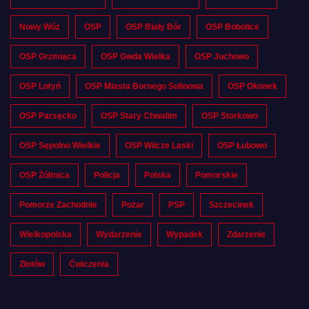
Nowy Wóz
OSP
OSP Biały Bór
OSP Bobolice
OSP Grzmiąca
OSP Gwda Wielka
OSP Juchowo
OSP Lotyń
OSP Miasta Bornego Sulinowa
OSP Okonek
OSP Parsęcko
OSP Stary Chwalim
OSP Storkowo
OSP Sępolno Wielkie
OSP Wilcze Laski
OSP Łubowo
OSP Żółtnica
Policja
Polska
Pomorskie
Pomorze Zachodnie
Pożar
PSP
Szczecinek
Wielkopolska
Wydarzenie
Wypadek
Zdarzenie
Złotów
Ćwiczenia