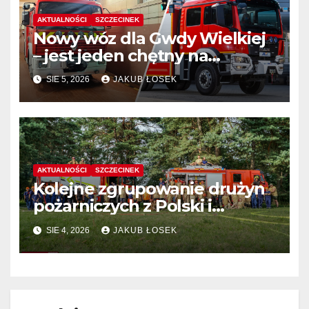
AKTUALNOŚCI
SZCZECINEK
Nowy wóz dla Gwdy Wielkiej
– jest jeden chętny na
dostawę
SIE 5, 2026
JAKUB ŁOSEK
AKTUALNOŚCI
SZCZECINEK
Kolejne zgrupowanie drużyn
pożarniczych z Polski i
Niemiec w regionie
SIE 4, 2026
JAKUB ŁOSEK