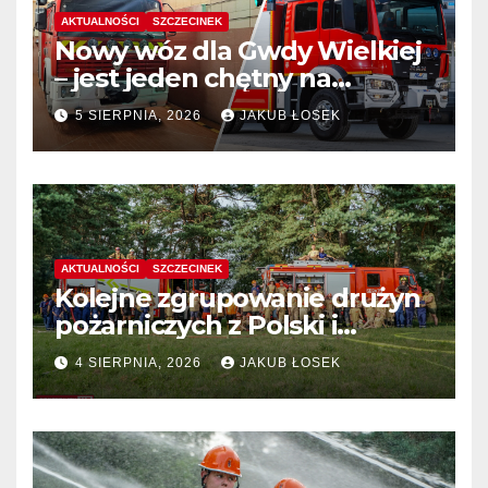
AKTUALNOŚCI
SZCZECINEK
Nowy wóz dla Gwdy Wielkiej
– jest jeden chętny na
dostawę
5 SIERPNIA, 2026
JAKUB ŁOSEK
AKTUALNOŚCI
SZCZECINEK
Kolejne zgrupowanie drużyn
pożarniczych z Polski i
Niemiec w regionie
4 SIERPNIA, 2026
JAKUB ŁOSEK