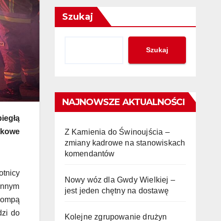
Szukaj
Szukaj
NAJNOWSZE AKTUALNOŚCI
iegłą
tkowe
Z Kamienia do Świnoujścia –
zmiany kadrowe na stanowiskach
komendantów
otnicy
Nowy wóz dla Gwdy Wielkiej –
onnym
jest jeden chętny na dostawę
opompą
dzi do
Kolejne zgrupowanie drużyn