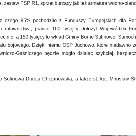
ne, zestaw PSP R1, sprzęt burzący jak też armatura wodno-pian
h, z czego 85% pochodziło z Funduszy Europejskich dla Po
b ratownictwa, prawie 100 tysięcy dołożył Wojewódzki Fu
cinie, a 150 tysięcy to wkład Gminy Borne Sulinowo. Samoc
iału bojowego. Dzięki niemu OSP Juchowo, które niedawno z
niczo-Gaśniczego będzie mogło działać szybciej, bezpieczn
o Sulinowa Dorota Chrzanowska, a także st. kpt. Mirosław Ś