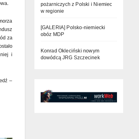
owa.
pożarniczych z Polski i Niemiec
w regionie
morza
[GALERIA] Polsko-niemiecki
ndusz
obóz MDP
hód za
ostało
Konrad Okleciński nowym
iej i
dowódcą JRG Szczecinek
ledź –