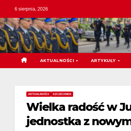
Skip
6 sierpnia, 2026
to
content
AKTUALNOŚCI
ARTYKUŁY
AKTUALNOŚCI
SZCZECINEK
Wielka radość w Ju
jednostka z nowy