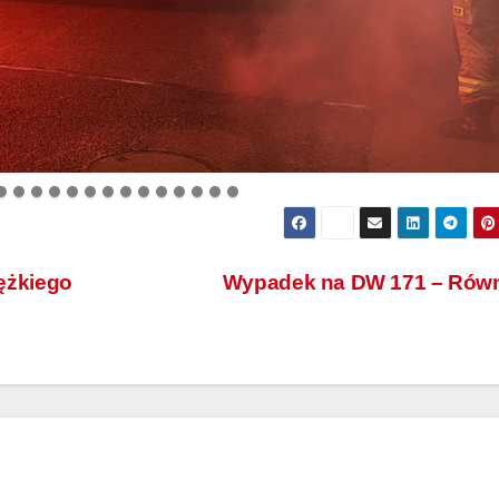
żkiego
Wypadek na DW 171 – Rów