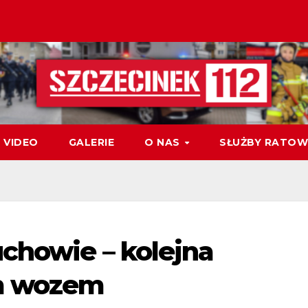
VIDEO
GALERIE
O NAS
SŁUŻBY RATOW
chowie – kolejna
m wozem