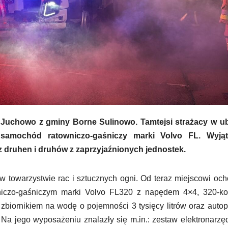
 Juchowo z gminy Borne Sulinowo. Tamtejsi strażacy w ub
y samochód ratowniczo-gaśniczy marki Volvo FL. Wyją
 druhen i druhów z zaprzyjaźnionych jednostek.
 towarzystwie rac i sztucznych ogni. Od teraz miejscowi och
iczo-gaśniczym marki Volvo FL320 z napędem 4×4, 320-k
e zbiornikiem na wodę o pojemności 3 tysięcy litrów oraz aut
Na jego wyposażeniu znalazły się m.in.: zestaw elektronarzę