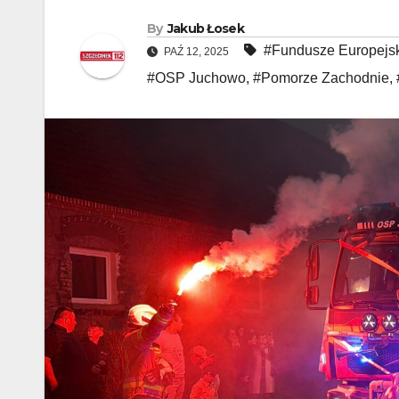
By
Jakub Łosek
#Fundusze Europejs
PAŹ 12, 2025
#OSP Juchowo
,
#Pomorze Zachodnie
,