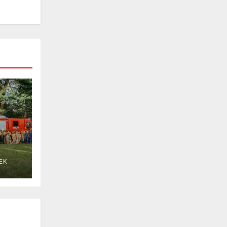
EK
 w