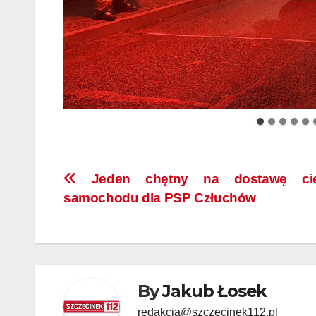
Nawigacja
Jeden chętny na dostawę cię
samochodu dla PSP Człuchów
wpisu
By
Jakub Łosek
redakcja@szczecinek112.pl