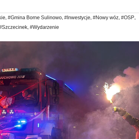
kie
,
#Gmina Borne Sulinowo
,
#Inwestycje
,
#Nowy wóz
,
#OSP
,
#Szczecinek
,
#Wydarzenie