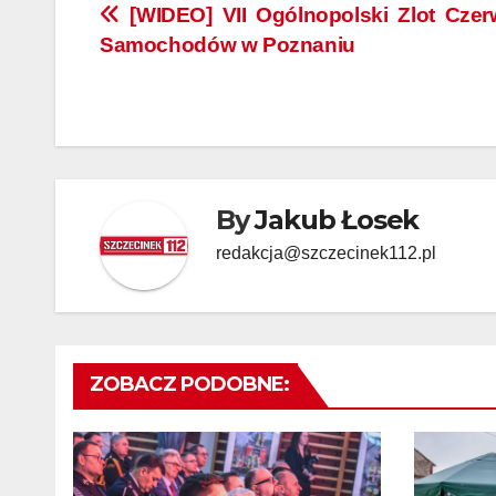
Nawigacja
[WIDEO] VII Ogólnopolski Zlot Cze
Samochodów w Poznaniu
wpisu
By
Jakub Łosek
redakcja@szczecinek112.pl
ZOBACZ PODOBNE: