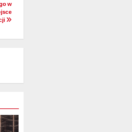
go w
ejsce
cji