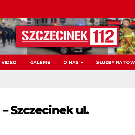
VIDEO
GALERIE
O NAS
SŁUŻBY RATOW
 Szczecinek ul.