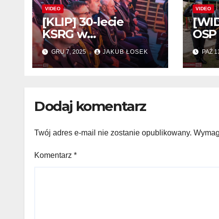
VIDEO
VIDEO
[KLIP] 30-lecie
[WID
KSRG w
OSP 
zachodniopomorski
GRU 7, 2025
JAKUB ŁOSEK
PAŹ 1
m
Dodaj komentarz
Twój adres e-mail nie zostanie opublikowany.
Wymaga
Komentarz
*