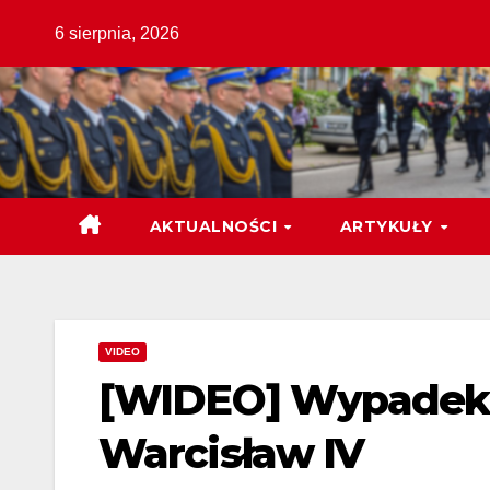
Skip
6 sierpnia, 2026
to
content
AKTUALNOŚCI
ARTYKUŁY
VIDEO
[WIDEO] Wypadek –
Warcisław IV