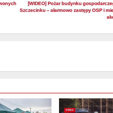
rwonych
[WIDEO] Pożar budynku gospodarcze
Szczecinku – alarmowo zastępy OSP i mi
ak
VIDEO