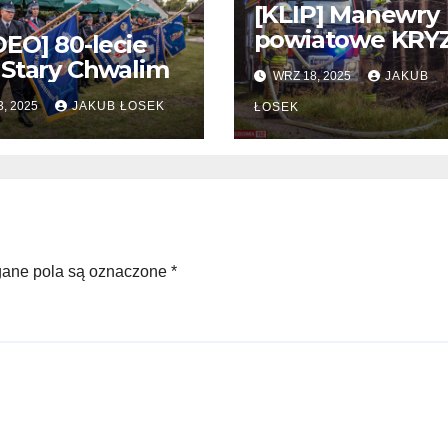
[KLIP] Manewry
powiatowe KRY
EO] 80-lecie
2025
Stary Chwalim
WRZ 18, 2025
JAKUB
3, 2025
JAKUB ŁOSEK
ŁOSEK
ne pola są oznaczone
*