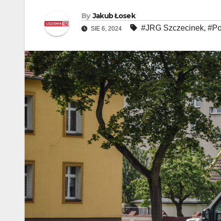
By
Jakub Łosek
#JRG Szczecinek
,
#Po
SIE 6, 2024