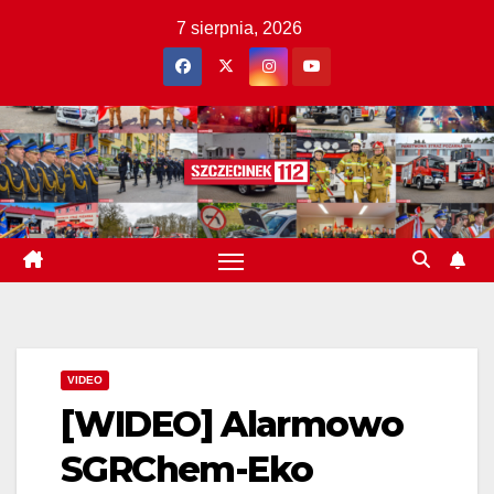
Skip
7 sierpnia, 2026
to
content
VIDEO
[WIDEO] Alarmowo
SGRChem-Eko