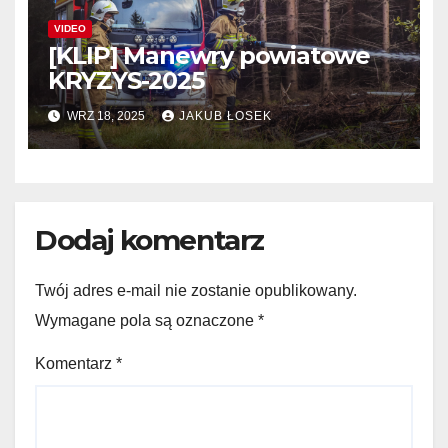
VIDEO
[KLIP] Manewry powiatowe
KRYZYS-2025
WRZ 18, 2025
JAKUB ŁOSEK
Dodaj komentarz
Twój adres e-mail nie zostanie opublikowany.
Wymagane pola są oznaczone
*
Komentarz
*