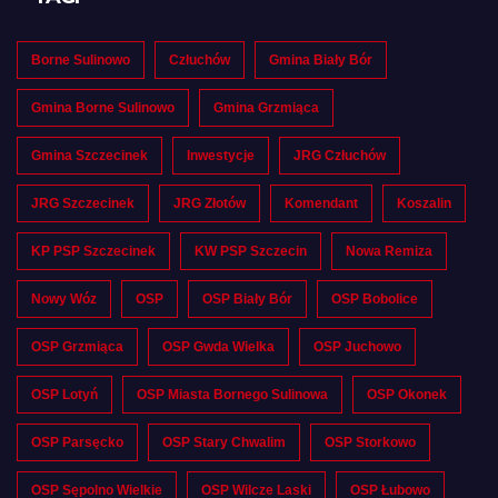
Borne Sulinowo
Człuchów
Gmina Biały Bór
Gmina Borne Sulinowo
Gmina Grzmiąca
Gmina Szczecinek
Inwestycje
JRG Człuchów
JRG Szczecinek
JRG Złotów
Komendant
Koszalin
KP PSP Szczecinek
KW PSP Szczecin
Nowa Remiza
Nowy Wóz
OSP
OSP Biały Bór
OSP Bobolice
OSP Grzmiąca
OSP Gwda Wielka
OSP Juchowo
OSP Lotyń
OSP Miasta Bornego Sulinowa
OSP Okonek
OSP Parsęcko
OSP Stary Chwalim
OSP Storkowo
OSP Sępolno Wielkie
OSP Wilcze Laski
OSP Łubowo