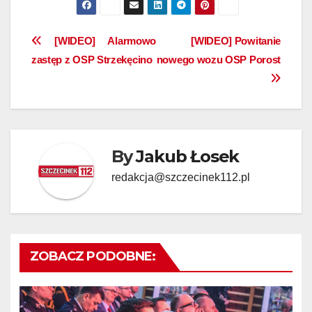
Nawigacja
[WIDEO] Alarmowo
[WIDEO] Powitanie
zastęp z OSP Strzekęcino
nowego wozu OSP Porost
wpisu
By
Jakub Łosek
redakcja@szczecinek112.pl
ZOBACZ PODOBNE: