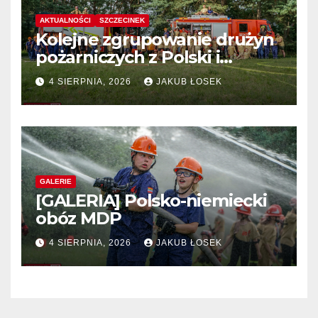
AKTUALNOŚCI
SZCZECINEK
Kolejne zgrupowanie drużyn
pożarniczych z Polski i
Niemiec w regionie
4 SIERPNIA, 2026
JAKUB ŁOSEK
GALERIE
[GALERIA] Polsko-niemiecki
obóz MDP
4 SIERPNIA, 2026
JAKUB ŁOSEK