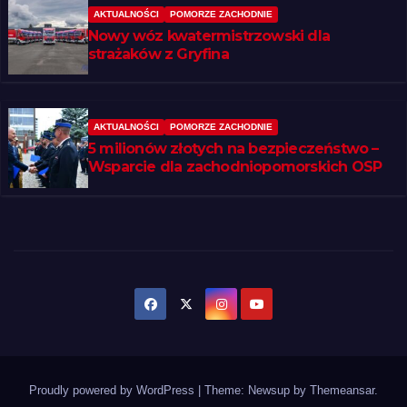
AKTUALNOŚCI
POMORZE ZACHODNIE
Nowy wóz kwatermistrzowski dla
strażaków z Gryfina
AKTUALNOŚCI
POMORZE ZACHODNIE
5 milionów złotych na bezpieczeństwo –
Wsparcie dla zachodniopomorskich OSP
Proudly powered by WordPress
|
Theme: Newsup by
Themeansar
.