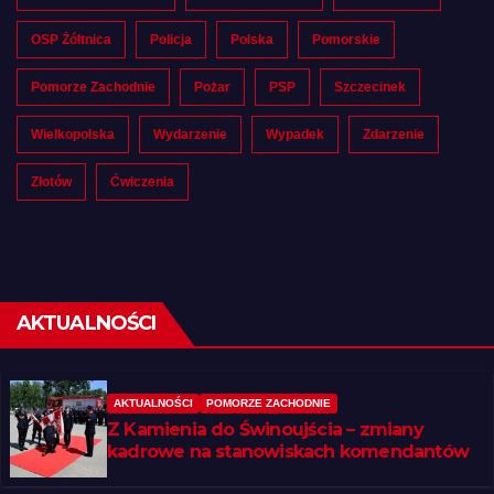
OSP Żółtnica
Policja
Polska
Pomorskie
Pomorze Zachodnie
Pożar
PSP
Szczecinek
Wielkopolska
Wydarzenie
Wypadek
Zdarzenie
Złotów
Ćwiczenia
AKTUALNOŚCI
AKTUALNOŚCI
POMORZE ZACHODNIE
Z Kamienia do Świnoujścia – zmiany
kadrowe na stanowiskach komendantów