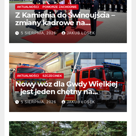
AKTUALNOŚCI
POMORZE ZACHODNIE
Z Kamienia do Świnoujścia –
zmiany kadrowe na
stanowiskach komendantów
5 SIERPNIA, 2026
JAKUB ŁOSEK
AKTUALNOŚCI
SZCZECINEK
Nowy wóz dla Gwdy Wielkiej
– jest jeden chętny na
dostawę
5 SIERPNIA, 2026
JAKUB ŁOSEK