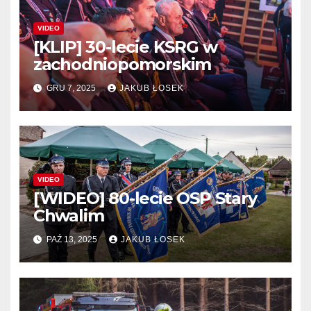
VIDEO
[KLIP] 30-lecie KSRG w
zachodniopomorskim
GRU 7, 2025
JAKUB ŁOSEK
VIDEO
[WIDEO] 80-lecie OSP Stary
Chwalim
PAŹ 13, 2025
JAKUB ŁOSEK