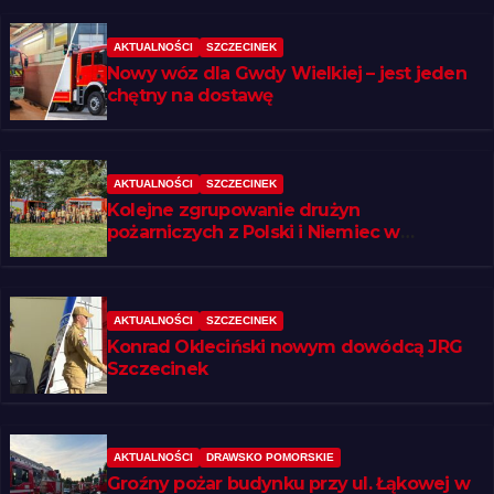
AKTUALNOŚCI
SZCZECINEK
Nowy wóz dla Gwdy Wielkiej – jest jeden
chętny na dostawę
AKTUALNOŚCI
SZCZECINEK
Kolejne zgrupowanie drużyn
pożarniczych z Polski i Niemiec w
regionie
AKTUALNOŚCI
SZCZECINEK
Konrad Okleciński nowym dowódcą JRG
Szczecinek
AKTUALNOŚCI
DRAWSKO POMORSKIE
Groźny pożar budynku przy ul. Łąkowej w