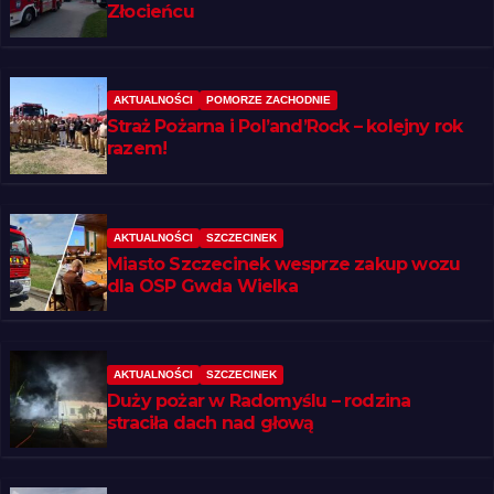
Złocieńcu
AKTUALNOŚCI
POMORZE ZACHODNIE
Straż Pożarna i Pol’and’Rock – kolejny rok
razem!
AKTUALNOŚCI
SZCZECINEK
Miasto Szczecinek wesprze zakup wozu
dla OSP Gwda Wielka
AKTUALNOŚCI
SZCZECINEK
Duży pożar w Radomyślu – rodzina
straciła dach nad głową