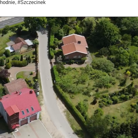
hodnie
,
#Szczecinek