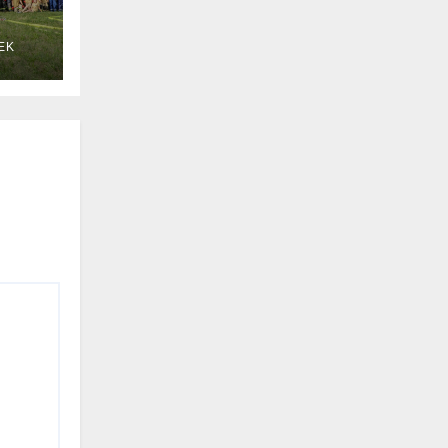
EK
 w