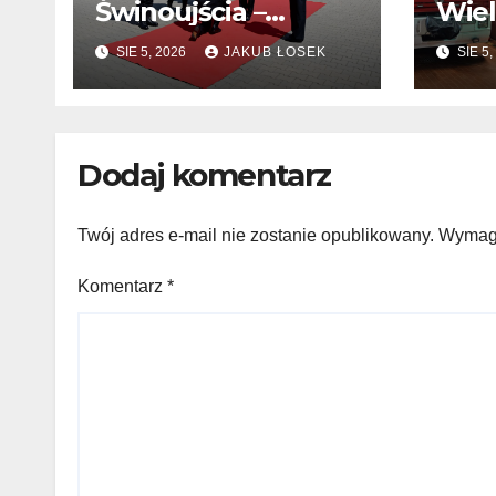
Świnoujścia –
Wiel
zmiany kadrowe na
chęt
SIE 5, 2026
JAKUB ŁOSEK
SIE 5,
stanowiskach
komendantów
Dodaj komentarz
Twój adres e-mail nie zostanie opublikowany.
Wymaga
Komentarz
*