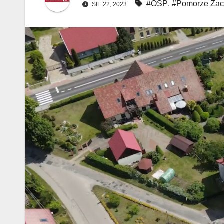
#OSP
,
#Pomorze Zac
SIE 22, 2023