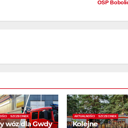
OSP Boboli
OŚCI
SZCZECINEK
AKTUALNOŚCI
SZCZECINEK
y wóz dla Gwdy
Kolejne