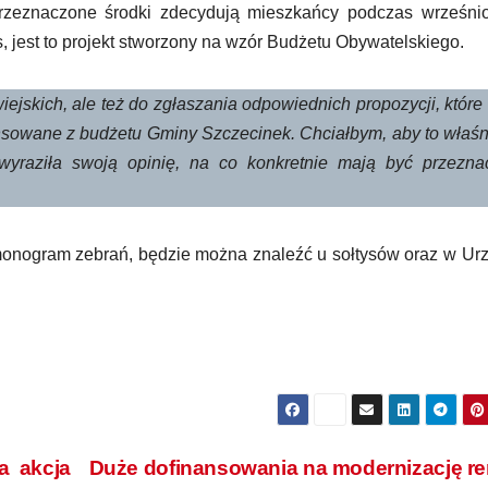
rzeznaczone środki zdecydują mieszkańcy podczas wrześni
, jest to projekt stworzony na wzór Budżetu Obywatelskiego.
ejskich, ale też do zgłaszania odpowiednich propozycji, któr
ansowane z budżetu Gminy Szczecinek. Chciałbym, aby to właśn
yraziła swoją opinię, na co konkretnie mają być przezna
armonogram zebrań, będzie można znaleźć u sołtysów oraz w Ur
a akcja
Duże dofinansowania na modernizację r