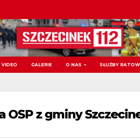
VIDEO
GALERIE
O NAS
SŁUŻBY RATOW
la OSP z gminy Szczecin