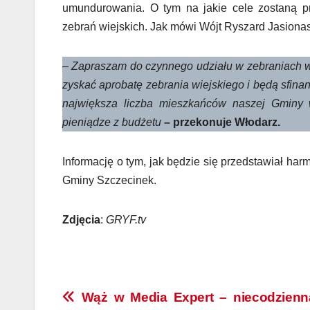
umundurowania. O tym na jakie cele zostaną p
zebrań wiejskich. Jak mówi Wójt Ryszard Jasionas
–
Zapraszam do czynnego udziału w zebraniach wi
zyskać aprobatę zebrania wiejskiego i będą sfin
największa liczba mieszkańców naszej Gminy w
pieniądze z budżetu
– przekonuje Włodarz.
Informację o tym, jak będzie się przedstawiał h
Gminy Szczecinek.
Zdjęcia
:
GRYF.tv
Nawigacja
Wąż w Media Expert – niecodzienn