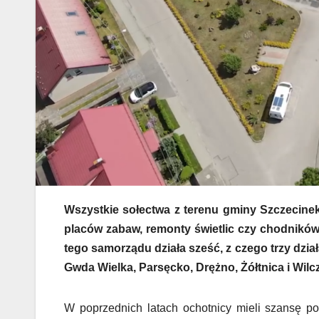
Wszystkie sołectwa z terenu gminy Szczecinek
placów zabaw, remonty świetlic czy chodników.
tego samorządu działa sześć, z czego trzy dz
Gwda Wielka, Parsęcko, Drężno, Żółtnica i Wilc
W poprzednich latach ochotnicy mieli szansę p