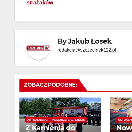
strażaków
wpisu
By
Jakub Łosek
redakcja@szczecinek112.pl
ZOBACZ PODOBNE:
AKTUALNOŚCI
POMORZE ZACHODNIE
AKTUALN
Z Kamienia do
Now