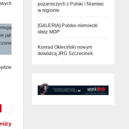
owych
pożarniczych z Polski i Niemiec
w regionie
[GALERIA] Polsko-niemiecki
e mogą
obóz MDP
ie jak
czone
Konrad Okleciński nowym
dowódcą JRG Szczecinek
zędzie
emizy