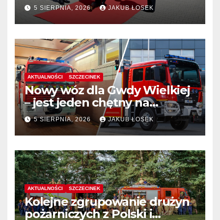
stanowiskach komendantów
5 SIERPNIA, 2026
JAKUB ŁOSEK
AKTUALNOŚCI
SZCZECINEK
Nowy wóz dla Gwdy Wielkiej
– jest jeden chętny na
dostawę
5 SIERPNIA, 2026
JAKUB ŁOSEK
AKTUALNOŚCI
SZCZECINEK
Kolejne zgrupowanie drużyn
pożarniczych z Polski i