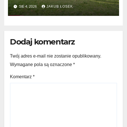
Niemiec w regionie
SIE 4, 2026
JAKUB ŁOSEK
Dodaj komentarz
Twój adres e-mail nie zostanie opublikowany.
Wymagane pola są oznaczone
*
Komentarz
*