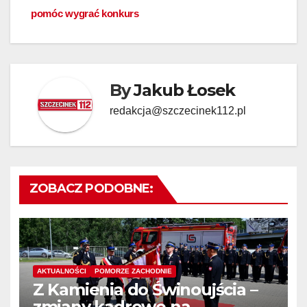
pomóc wygrać konkurs
By
Jakub Łosek
redakcja@szczecinek112.pl
ZOBACZ PODOBNE:
AKTUALNOŚCI
POMORZE ZACHODNIE
Z Kamienia do Świnoujścia –
zmiany kadrowe na