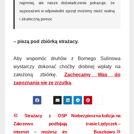
najmniej, ale nasze doświadczenie pokazuje, że
wyposażeni w odpowiedni sprzęt możemy nieść realną
i skuteczną pomoc
– piszą pod zbiórką strażacy.
Aby wspomóc druhów z Bornego Sulinowa
wystarczy dokonać choćby drobnej wpłaty na
założoną zbiórkę.
Zachęcamy Was do
zapoznania się ze zrzutką
.
Nawigacja
Strażacy z OSP
Niebezpieczna kolizja na
Zakrzewo podbijają
trasie Lędyczek –
wpisu
internet – możesz im
Buszkowo