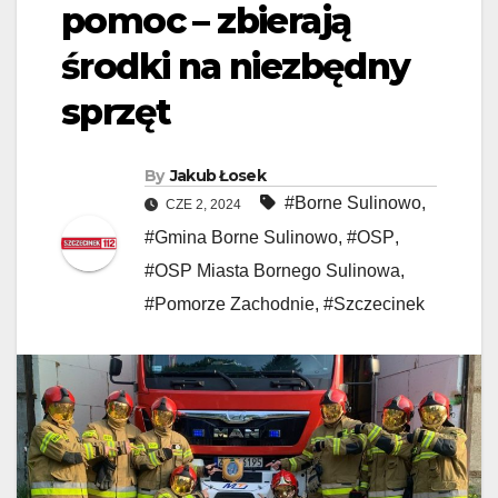
pomoc – zbierają
środki na niezbędny
sprzęt
By
Jakub Łosek
#Borne Sulinowo
,
CZE 2, 2024
#Gmina Borne Sulinowo
,
#OSP
,
#OSP Miasta Bornego Sulinowa
,
#Pomorze Zachodnie
,
#Szczecinek