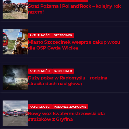
Straż Pożarna i Pol’and’Rock – kolejny rok
razem!
AKTUALNOŚCI
SZCZECINEK
Miasto Szczecinek wesprze zakup wozu
dla OSP Gwda Wielka
AKTUALNOŚCI
SZCZECINEK
Duży pożar w Radomyślu – rodzina
straciła dach nad głową
AKTUALNOŚCI
POMORZE ZACHODNIE
Nowy wóz kwatermistrzowski dla
strażaków z Gryfina