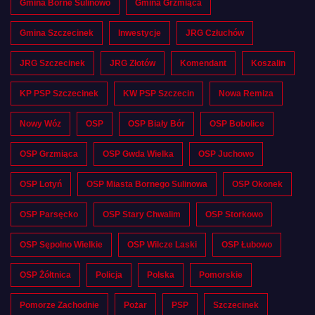
Gmina Borne Sulinowo
Gmina Grzmiąca
Gmina Szczecinek
Inwestycje
JRG Człuchów
JRG Szczecinek
JRG Złotów
Komendant
Koszalin
KP PSP Szczecinek
KW PSP Szczecin
Nowa Remiza
Nowy Wóz
OSP
OSP Biały Bór
OSP Bobolice
OSP Grzmiąca
OSP Gwda Wielka
OSP Juchowo
OSP Lotyń
OSP Miasta Bornego Sulinowa
OSP Okonek
OSP Parsęcko
OSP Stary Chwalim
OSP Storkowo
OSP Sępolno Wielkie
OSP Wilcze Laski
OSP Łubowo
OSP Żółtnica
Policja
Polska
Pomorskie
Pomorze Zachodnie
Pożar
PSP
Szczecinek