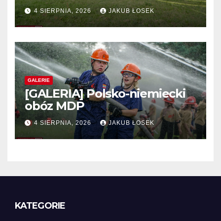
Niemiec w regionie
4 SIERPNIA, 2026
JAKUB ŁOSEK
GALERIE
[GALERIA] Polsko-niemiecki
obóz MDP
4 SIERPNIA, 2026
JAKUB ŁOSEK
KATEGORIE