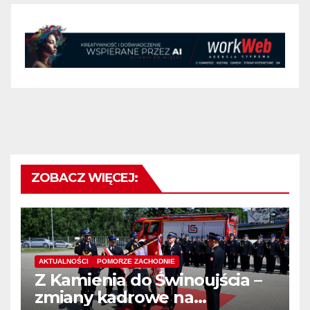
ZOBACZ WIĘCEJ:
AKTUALNOŚCI
POMORZE ZACHODNIE
Z Kamienia do Świnoujścia –
zmiany kadrowe na