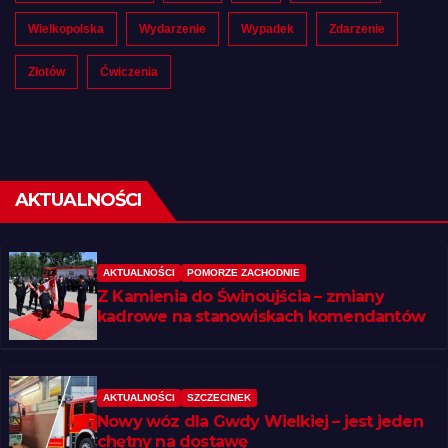
Wielkopolska
Wydarzenie
Wypadek
Zdarzenie
Złotów
Ćwiczenia
AKTUALNOŚCI
AKTUALNOŚCI
POMORZE ZACHODNIE
Z Kamienia do Świnoujścia – zmiany
kadrowe na stanowiskach komendantów
AKTUALNOŚCI
SZCZECINEK
Nowy wóz dla Gwdy Wielkiej – jest jeden
chętny na dostawę