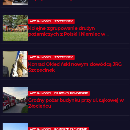
AKTUALNOŚCI
SZCZECINEK
Kolejne zgrupowanie drużyn
pożarniczych z Polski i Niemiec w
regionie
AKTUALNOŚCI
SZCZECINEK
Konrad Okleciński nowym dowódcą JRG
Szczecinek
AKTUALNOŚCI
DRAWSKO POMORSKIE
Groźny pożar budynku przy ul. Łąkowej w
Złocieńcu
AKTUALNOŚCI
POMORZE ZACHODNIE