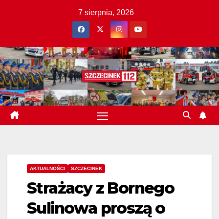
Skip
7 sierpnia, 2026
to
content
AKTUALNOŚCI
SZCZECINEK
Strażacy z Bornego
Sulinowa proszą o