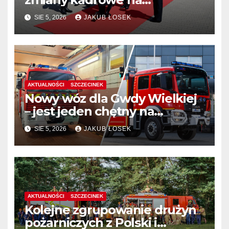
stanowiskach komendantów
SIE 5, 2026
JAKUB ŁOSEK
AKTUALNOŚCI
SZCZECINEK
Nowy wóz dla Gwdy Wielkiej
– jest jeden chętny na
dostawę
SIE 5, 2026
JAKUB ŁOSEK
AKTUALNOŚCI
SZCZECINEK
Kolejne zgrupowanie drużyn
pożarniczych z Polski i