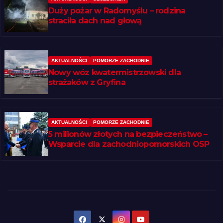
Duży pożar w Radomyślu – rodzina
straciła dach nad głową
AKTUALNOŚCI
POMORZE ZACHODNIE
Nowy wóz kwatermistrzowski dla
strażaków z Gryfina
AKTUALNOŚCI
POMORZE ZACHODNIE
5 milionów złotych na bezpieczeństwo –
Wsparcie dla zachodniopomorskich OSP