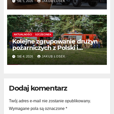
SIE 5, 2026
JAKUB ŁOSEK
AKTUALNOŚCI
SZCZECINEK
Kolejne zgrupowanie drużyn
pożarniczych z Polski i
Niemiec w regionie
SIE 4, 2026
JAKUB ŁOSEK
Dodaj komentarz
Twój adres e-mail nie zostanie opublikowany.
Wymagane pola są oznaczone
*