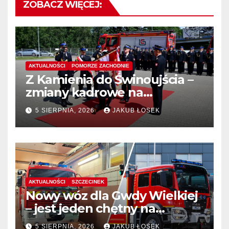
ZOBACZ WIĘCEJ:
AKTUALNOŚCI
POMORZE ZACHODNIE
Z Kamienia do Świnoujścia –
zmiany kadrowe na
stanowiskach komendantów
5 SIERPNIA, 2026
JAKUB ŁOSEK
AKTUALNOŚCI
SZCZECINEK
Nowy wóz dla Gwdy Wielkiej
– jest jeden chętny na
dostawę
5 SIERPNIA, 2026
JAKUB ŁOSEK