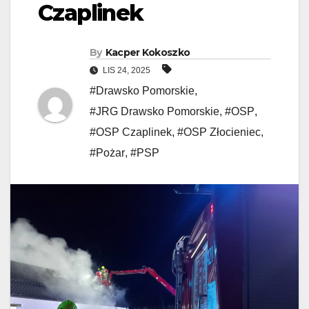
Czaplinek
By
Kacper Kokoszko
LIS 24, 2025
#Drawsko Pomorskie
,
#JRG Drawsko Pomorskie
,
#OSP
,
#OSP Czaplinek
,
#OSP Złocieniec
,
#Pożar
,
#PSP