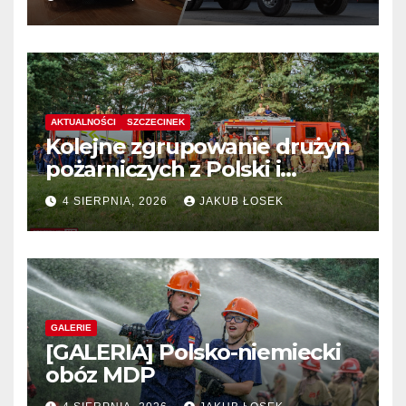
AKTUALNOŚCI
SZCZECINEK
Kolejne zgrupowanie drużyn
pożarniczych z Polski i
Niemiec w regionie
4 SIERPNIA, 2026
JAKUB ŁOSEK
GALERIE
[GALERIA] Polsko-niemiecki
obóz MDP