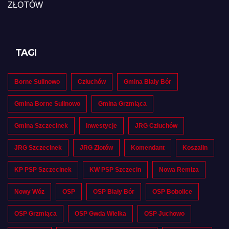
ZŁOTÓW
TAGI
Borne Sulinowo
Człuchów
Gmina Biały Bór
Gmina Borne Sulinowo
Gmina Grzmiąca
Gmina Szczecinek
Inwestycje
JRG Człuchów
JRG Szczecinek
JRG Złotów
Komendant
Koszalin
KP PSP Szczecinek
KW PSP Szczecin
Nowa Remiza
Nowy Wóz
OSP
OSP Biały Bór
OSP Bobolice
OSP Grzmiąca
OSP Gwda Wielka
OSP Juchowo