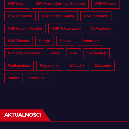
OSP Lotyń
OSP Miasta Bornego Sulinowa
OSP Okonek
OSP Parsęcko
OSP Stary Chwalim
OSP Storkowo
OSP Sępolno Wielkie
OSP Wilcze Laski
OSP Łubowo
OSP Żółtnica
Policja
Polska
Pomorskie
Pomorze Zachodnie
Pożar
PSP
Szczecinek
Wielkopolska
Wydarzenie
Wypadek
Zdarzenie
Złotów
Ćwiczenia
AKTUALNOŚCI