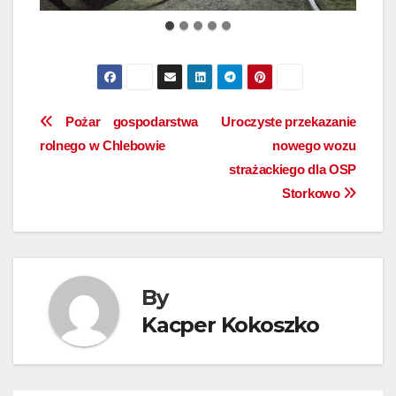
Nawigacja
Pożar gospodarstwa
Uroczyste przekazanie
rolnego w Chlebowie
nowego wozu
wpisu
strażackiego dla OSP
Storkowo
By
Kacper Kokoszko