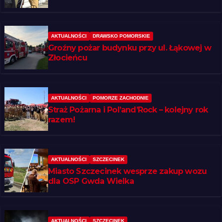
AKTUALNOŚCI
DRAWSKO POMORSKIE
Groźny pożar budynku przy ul. Łąkowej w
Złocieńcu
AKTUALNOŚCI
POMORZE ZACHODNIE
Straż Pożarna i Pol’and’Rock – kolejny rok
razem!
AKTUALNOŚCI
SZCZECINEK
Miasto Szczecinek wesprze zakup wozu
dla OSP Gwda Wielka
AKTUALNOŚCI
SZCZECINEK