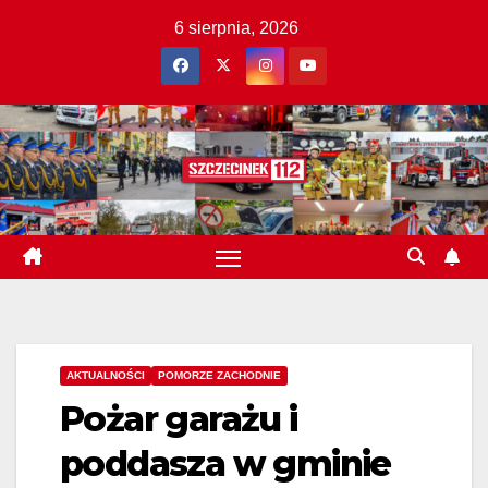
Skip
6 sierpnia, 2026
to
content
AKTUALNOŚCI
POMORZE ZACHODNIE
Pożar garażu i
poddasza w gminie