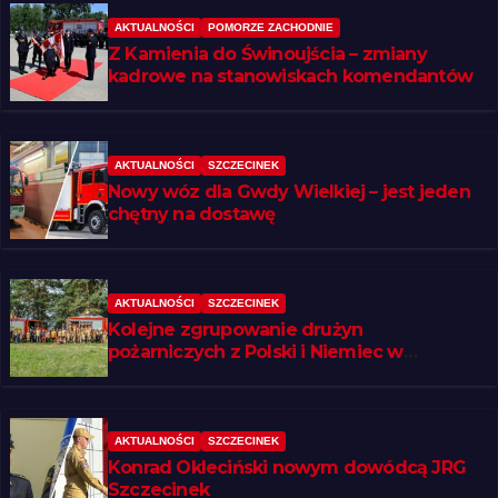
AKTUALNOŚCI
POMORZE ZACHODNIE
Z Kamienia do Świnoujścia – zmiany
kadrowe na stanowiskach komendantów
AKTUALNOŚCI
SZCZECINEK
Nowy wóz dla Gwdy Wielkiej – jest jeden
chętny na dostawę
AKTUALNOŚCI
SZCZECINEK
Kolejne zgrupowanie drużyn
pożarniczych z Polski i Niemiec w
regionie
AKTUALNOŚCI
SZCZECINEK
Konrad Okleciński nowym dowódcą JRG
Szczecinek