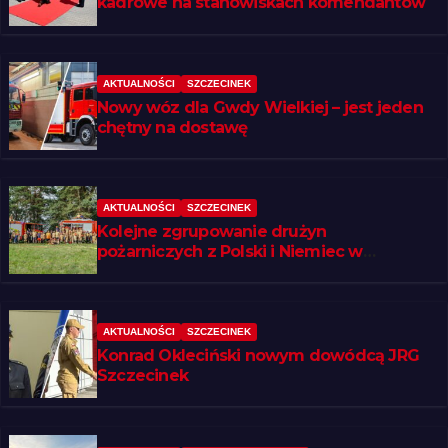
kadrowe na stanowiskach komendantów
AKTUALNOŚCI
SZCZECINEK
Nowy wóz dla Gwdy Wielkiej – jest jeden
chętny na dostawę
AKTUALNOŚCI
SZCZECINEK
Kolejne zgrupowanie drużyn
pożarniczych z Polski i Niemiec w
regionie
AKTUALNOŚCI
SZCZECINEK
Konrad Okleciński nowym dowódcą JRG
Szczecinek