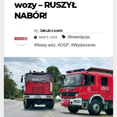
wozy – RUSZYŁ
NABÓR!
By
Jakub Łosek
#Inwestycje
,
MAR 6, 2025
#Nowy wóz
,
#OSP
,
#Wydarzenie