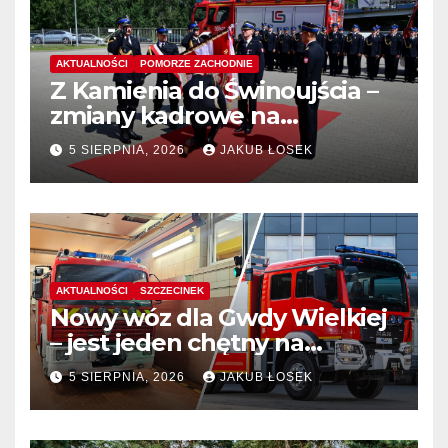
AKTUALNOŚCI
POMORZE ZACHODNIE
Z Kamienia do Świnoujścia –
zmiany kadrowe na
stanowiskach komendantów
5 SIERPNIA, 2026
JAKUB ŁOSEK
AKTUALNOŚCI
SZCZECINEK
Nowy wóz dla Gwdy Wielkiej
– jest jeden chętny na
dostawę
5 SIERPNIA, 2026
JAKUB ŁOSEK