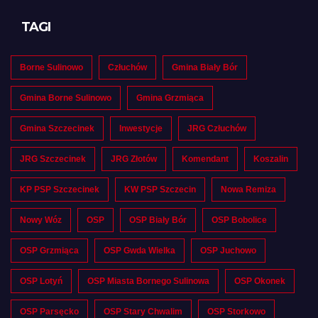
TAGI
Borne Sulinowo
Człuchów
Gmina Biały Bór
Gmina Borne Sulinowo
Gmina Grzmiąca
Gmina Szczecinek
Inwestycje
JRG Człuchów
JRG Szczecinek
JRG Złotów
Komendant
Koszalin
KP PSP Szczecinek
KW PSP Szczecin
Nowa Remiza
Nowy Wóz
OSP
OSP Biały Bór
OSP Bobolice
OSP Grzmiąca
OSP Gwda Wielka
OSP Juchowo
OSP Lotyń
OSP Miasta Bornego Sulinowa
OSP Okonek
OSP Parsęcko
OSP Stary Chwalim
OSP Storkowo