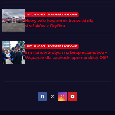
AKTUALNOŚCI
POMORZE ZACHODNIE
Nowy wóz kwatermistrzowski dla
strażaków z Gryfina
AKTUALNOŚCI
POMORZE ZACHODNIE
5 milionów złotych na bezpieczeństwo –
Wsparcie dla zachodniopomorskich OSP