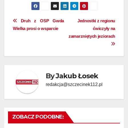
Nawigacja
Druh z OSP Gwda
Jednostki z regionu
Wielka prosi o wsparcie
ćwiczyły na
wpisu
zamarzniętych jeziorach
By
Jakub Łosek
redakcja@szczecinek112.pl
ZOBACZ PODOBNE: