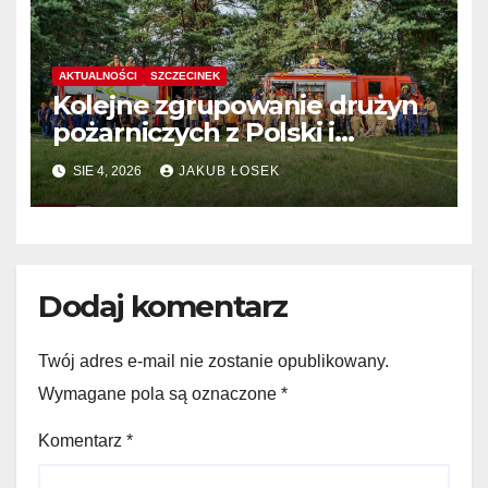
AKTUALNOŚCI
SZCZECINEK
Kolejne zgrupowanie drużyn
pożarniczych z Polski i
Niemiec w regionie
SIE 4, 2026
JAKUB ŁOSEK
Dodaj komentarz
Twój adres e-mail nie zostanie opublikowany.
Wymagane pola są oznaczone
*
Komentarz
*