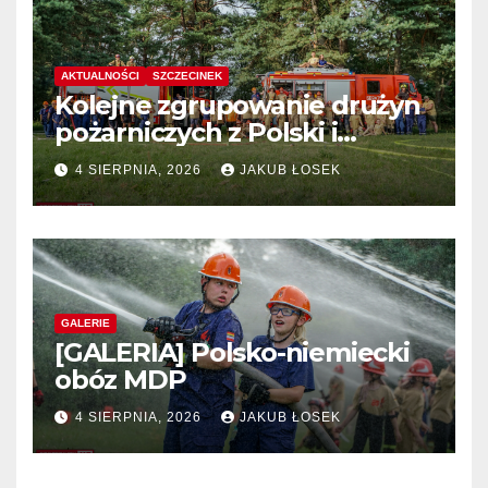
AKTUALNOŚCI
SZCZECINEK
Kolejne zgrupowanie drużyn
pożarniczych z Polski i
Niemiec w regionie
4 SIERPNIA, 2026
JAKUB ŁOSEK
GALERIE
[GALERIA] Polsko-niemiecki
obóz MDP
4 SIERPNIA, 2026
JAKUB ŁOSEK