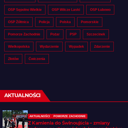
OSP Sępolno Wielkie
OSP Wilcze Laski
OSP Łubowo
OSP Żółtnica
Policja
Polska
Pomorskie
Pomorze Zachodnie
Pożar
PSP
Szczecinek
Wielkopolska
Wydarzenie
Wypadek
Zdarzenie
Złotów
Ćwiczenia
AKTUALNOŚCI
AKTUALNOŚCI
POMORZE ZACHODNIE
Z Kamienia do Świnoujścia – zmiany