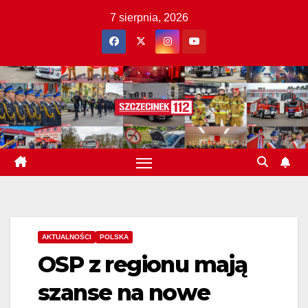
Skip
7 sierpnia, 2026
to
content
AKTUALNOŚCI
POLSKA
OSP z regionu mają
szanse na nowe