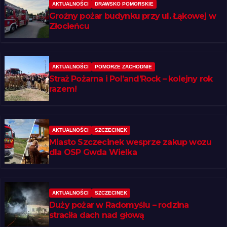
AKTUALNOŚCI
DRAWSKO POMORSKIE
Groźny pożar budynku przy ul. Łąkowej w
Złocieńcu
AKTUALNOŚCI
POMORZE ZACHODNIE
Straż Pożarna i Pol’and’Rock – kolejny rok
razem!
AKTUALNOŚCI
SZCZECINEK
Miasto Szczecinek wesprze zakup wozu
dla OSP Gwda Wielka
AKTUALNOŚCI
SZCZECINEK
Duży pożar w Radomyślu – rodzina
straciła dach nad głową