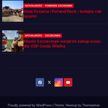
AKTUALNOŚCI
POMORZE ZACHODNIE
Straż Pożarna i Pol’and’Rock – kolejny rok
razem!
AKTUALNOŚCI
SZCZECINEK
Miasto Szczecinek wesprze zakup wozu
dla OSP Gwda Wielka
Proudly powered by WordPress
|
Theme: Newsup by
Themeansar
.