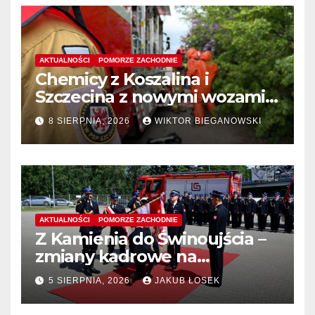
AKTUALNOŚCI
POMORZE ZACHODNIE
Chemicy z Koszalina i
Szczecina z nowymi wozami –
wyłoniono wykonawcę
8 SIERPNIA, 2026
WIKTOR BIEGANOWSKI
AKTUALNOŚCI
POMORZE ZACHODNIE
Z Kamienia do Świnoujścia –
zmiany kadrowe na
stanowiskach komendantów
5 SIERPNIA, 2026
JAKUB ŁOSEK