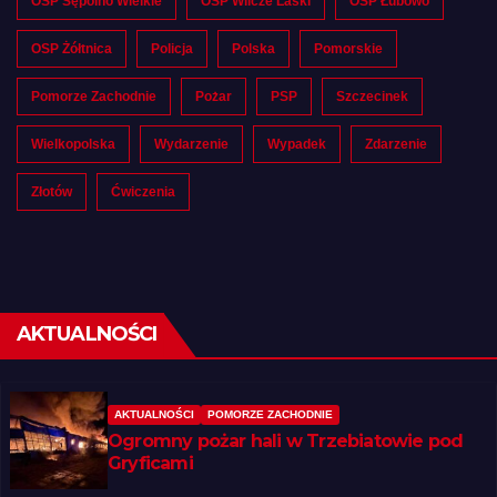
OSP Sępolno Wielkie
OSP Wilcze Laski
OSP Łubowo
OSP Żółtnica
Policja
Polska
Pomorskie
Pomorze Zachodnie
Pożar
PSP
Szczecinek
Wielkopolska
Wydarzenie
Wypadek
Zdarzenie
Złotów
Ćwiczenia
AKTUALNOŚCI
AKTUALNOŚCI
POMORZE ZACHODNIE
Ogromny pożar hali w Trzebiatowie pod
Gryficami