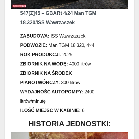
547[Z]45 – GBARt 4/24 Man TGM
18.320/ISS Wawrzaszek
ZABUDOWA:
ISS Wawrzaszek
PODWOZIE:
Man TGM 18.320, 4×4
ROK PRODUKCJI:
2025
ZBIORNIK NA WODĘ:
4000 litrów
ZBIORNIK NA ŚRODEK
PIANOTWÓRCZY:
300 litrów
WYDAJNOŚĆ AUTOPOMPY:
2400
litrów/minutę
ILOŚĆ MIEJSC W KABINIE:
6
HISTORIA JEDNOSTKI
: