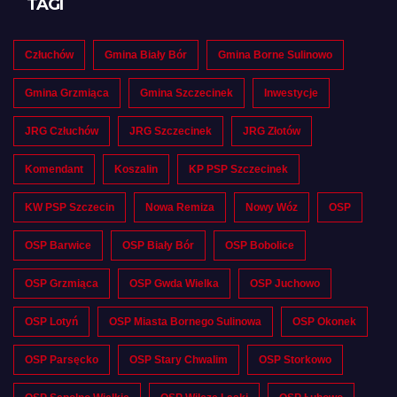
TAGI
Człuchów
Gmina Biały Bór
Gmina Borne Sulinowo
Gmina Grzmiąca
Gmina Szczecinek
Inwestycje
JRG Człuchów
JRG Szczecinek
JRG Złotów
Komendant
Koszalin
KP PSP Szczecinek
KW PSP Szczecin
Nowa Remiza
Nowy Wóz
OSP
OSP Barwice
OSP Biały Bór
OSP Bobolice
OSP Grzmiąca
OSP Gwda Wielka
OSP Juchowo
OSP Lotyń
OSP Miasta Bornego Sulinowa
OSP Okonek
OSP Parsęcko
OSP Stary Chwalim
OSP Storkowo