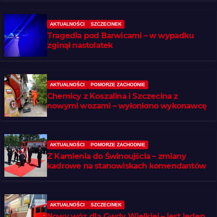
AKTUALNOŚCI
SZCZECINEK
Tragedia pod Barwicami – w wypadku
zginął nastolatek
AKTUALNOŚCI
POMORZE ZACHODNIE
Chemicy z Koszalina i Szczecina z
nowymi wozami – wyłoniono wykonawcę
AKTUALNOŚCI
POMORZE ZACHODNIE
Z Kamienia do Świnoujścia – zmiany
kadrowe na stanowiskach komendantów
AKTUALNOŚCI
SZCZECINEK
Nowy wóz dla Gwdy Wielkiej – jest jeden