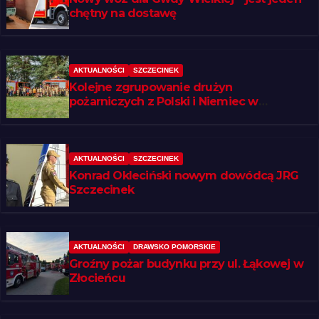
chętny na dostawę
AKTUALNOŚCI
SZCZECINEK
Kolejne zgrupowanie drużyn
pożarniczych z Polski i Niemiec w
regionie
AKTUALNOŚCI
SZCZECINEK
Konrad Okleciński nowym dowódcą JRG
Szczecinek
AKTUALNOŚCI
DRAWSKO POMORSKIE
Groźny pożar budynku przy ul. Łąkowej w
Złocieńcu