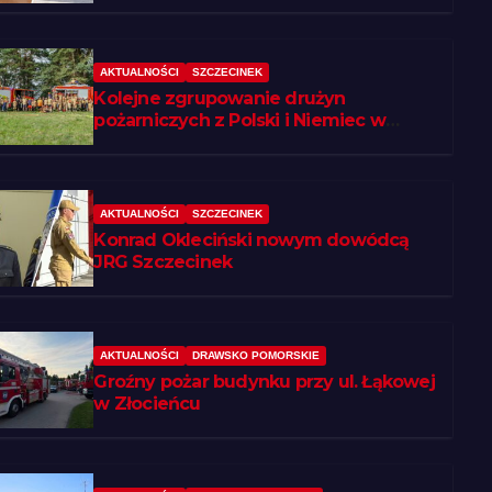
AKTUALNOŚCI
SZCZECINEK
Kolejne zgrupowanie drużyn
pożarniczych z Polski i Niemiec w
regionie
AKTUALNOŚCI
SZCZECINEK
Konrad Okleciński nowym dowódcą
JRG Szczecinek
AKTUALNOŚCI
DRAWSKO POMORSKIE
Groźny pożar budynku przy ul. Łąkowej
w Złocieńcu