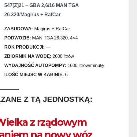
547[Z]21 – GBA 2,6/16 MAN TGA
26.320/Magirus + RafCar
ZABUDOWA:
Magirus + RafCar
PODWOZIE:
MAN TGA 26.320, 4×4
ROK PRODUKCJI:
—
ZBIORNIK NA WODĘ:
2600 litrów
WYDAJNOŚĆ AUTOPOMPY:
1600 litrów/minutę
ILOŚĆ MIEJSC W KABINIE:
6
ĄZANE Z TĄ JEDNOSTKĄ:
ielka z rządowym
aniem na nowy wóz