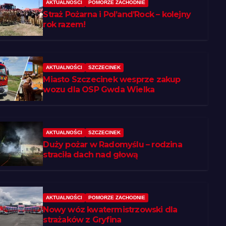
AKTUALNOŚCI
POMORZE ZACHODNIE
Straż Pożarna i Pol’and’Rock – kolejny
rok razem!
AKTUALNOŚCI
SZCZECINEK
Miasto Szczecinek wesprze zakup
wozu dla OSP Gwda Wielka
AKTUALNOŚCI
SZCZECINEK
Duży pożar w Radomyślu – rodzina
straciła dach nad głową
AKTUALNOŚCI
POMORZE ZACHODNIE
Nowy wóz kwatermistrzowski dla
strażaków z Gryfina