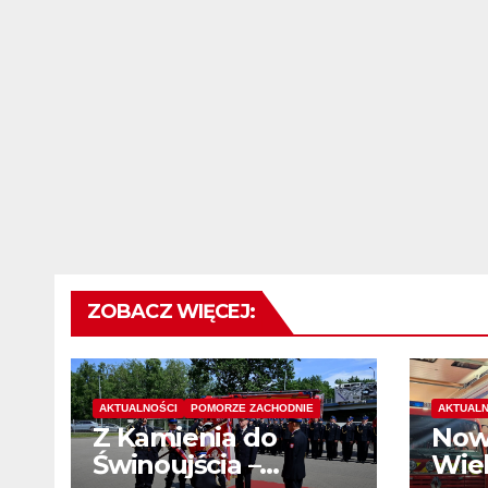
ZOBACZ WIĘCEJ:
AKTUALNOŚCI
POMORZE ZACHODNIE
AKTUALN
Z Kamienia do
Now
Świnoujścia –
Wiel