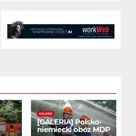
GALERIE
[GALERIA] Polsko-
niemiecki obóz MDP