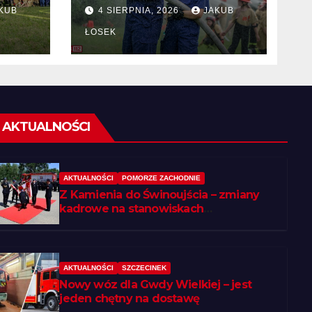
KUB
4 SIERPNIA, 2026
JAKUB
 w
ŁOSEK
AKTUALNOŚCI
AKTUALNOŚCI
POMORZE ZACHODNIE
Z Kamienia do Świnoujścia – zmiany
kadrowe na stanowiskach
komendantów
AKTUALNOŚCI
SZCZECINEK
Nowy wóz dla Gwdy Wielkiej – jest
jeden chętny na dostawę