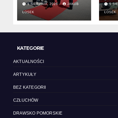
zmiany kadrowe na
chę
5 SIERPNIA, 2026
JAKUB
5 SI
stanowiskach
komendantów
ŁOSEK
ŁOSEK
KATEGORIE
AKTUALNOŚCI
ARTYKUŁY
BEZ KATEGORII
CZŁUCHÓW
DRAWSKO POMORSKIE