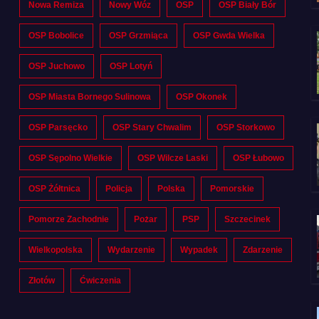
Nowa Remiza
Nowy Wóz
OSP
OSP Biały Bór
OSP Bobolice
OSP Grzmiąca
OSP Gwda Wielka
OSP Juchowo
OSP Lotyń
OSP Miasta Bornego Sulinowa
OSP Okonek
OSP Parsęcko
OSP Stary Chwalim
OSP Storkowo
OSP Sępolno Wielkie
OSP Wilcze Laski
OSP Łubowo
OSP Żółtnica
Policja
Polska
Pomorskie
Pomorze Zachodnie
Pożar
PSP
Szczecinek
Wielkopolska
Wydarzenie
Wypadek
Zdarzenie
Złotów
Ćwiczenia