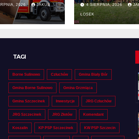
tny na dostawę
drużyn
ERPNIA, 2026
JAKUB
4 SIERPNIA, 2026
JA
pożarniczych z
Polski i Niemiec
ŁOSEK
regionie
TAGI
Borne Sulinowo
Człuchów
Gmina Biały Bór
Gmina Borne Sulinowo
Gmina Grzmiąca
Gmina Szczecinek
Inwestycje
JRG Człuchów
JRG Szczecinek
JRG Złotów
Komendant
Koszalin
KP PSP Szczecinek
KW PSP Szczecin