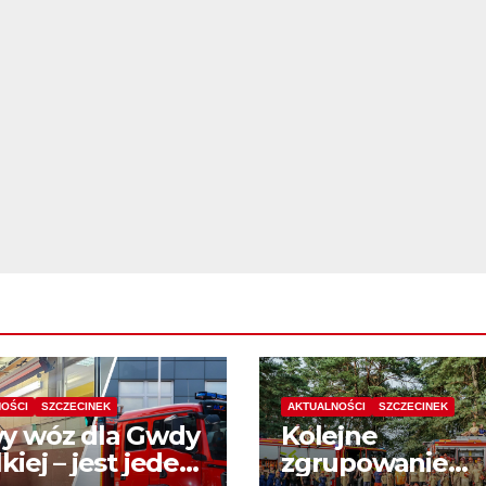
OŚCI
SZCZECINEK
AKTUALNOŚCI
SZCZECINEK
y wóz dla Gwdy
Kolejne
kiej – jest jeden
zgrupowanie