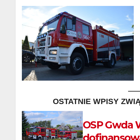
OSTATNIE WPISY ZWI
OSP Gwda W
dofinansow