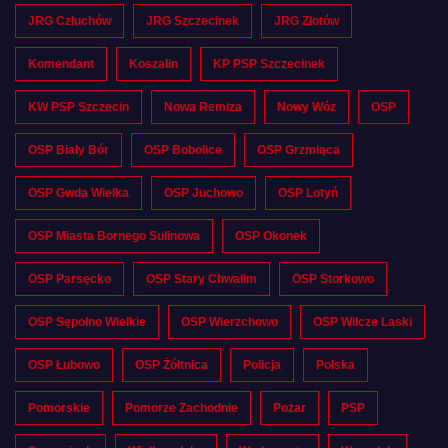
JRG Człuchów
JRG Szczecinek
JRG Złotów
Komendant
Koszalin
KP PSP Szczecinek
KW PSP Szczecin
Nowa Remiza
Nowy Wóz
OSP
OSP Biały Bór
OSP Bobolice
OSP Grzmiąca
OSP Gwda Wielka
OSP Juchowo
OSP Lotyń
OSP Miasta Bornego Sulinowa
OSP Okonek
OSP Parsęcko
OSP Stary Chwalim
OSP Storkowo
OSP Sępolno Wielkie
OSP Wierzchowo
OSP Wilcze Laski
OSP Łubowo
OSP Żółtnica
Policja
Polska
Pomorskie
Pomorze Zachodnie
Pożar
PSP