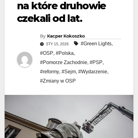
na które druhowie
czekali od lat.
By
Kacper Kokoszko
#Green Lights
,
STY 15, 2026
#OSP
,
#Polska
,
#Pomorze Zachodnie
,
#PSP
,
#reformy
,
#Sejm
,
#Wydarzenie
,
#Zmiany w OSP