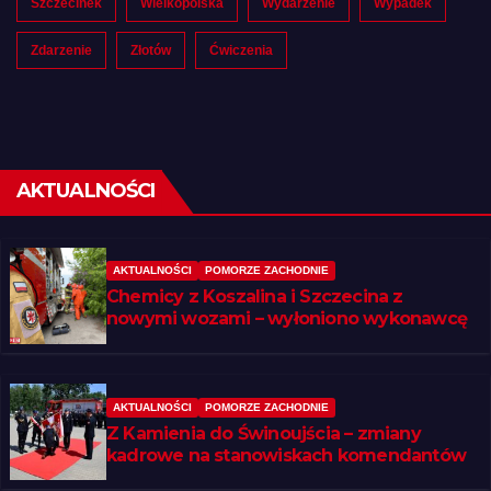
Szczecinek
Wielkopolska
Wydarzenie
Wypadek
Zdarzenie
Złotów
Ćwiczenia
AKTUALNOŚCI
AKTUALNOŚCI
POMORZE ZACHODNIE
Chemicy z Koszalina i Szczecina z
nowymi wozami – wyłoniono wykonawcę
AKTUALNOŚCI
POMORZE ZACHODNIE
Z Kamienia do Świnoujścia – zmiany
kadrowe na stanowiskach komendantów