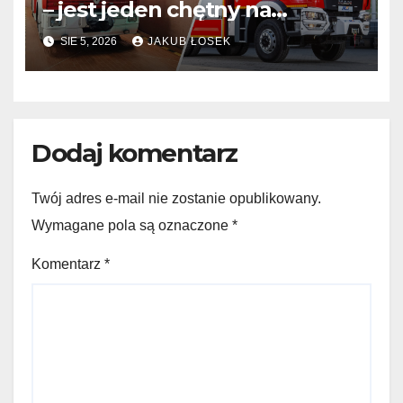
– jest jeden chętny na
dostawę
SIE 5, 2026
JAKUB ŁOSEK
Dodaj komentarz
Twój adres e-mail nie zostanie opublikowany.
Wymagane pola są oznaczone
*
Komentarz
*