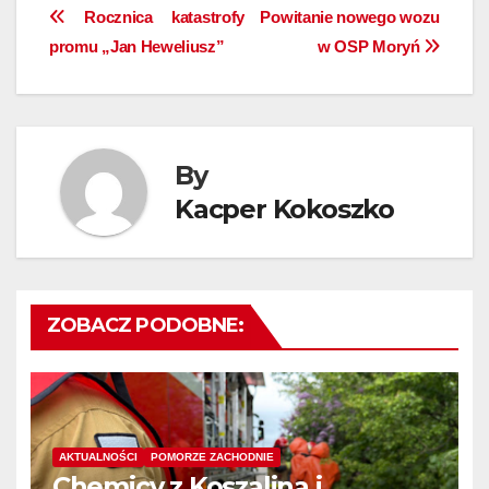
Nawigacja
Rocznica katastrofy
Powitanie nowego wozu
promu „Jan Heweliusz”
w OSP Moryń
wpisu
By
Kacper Kokoszko
ZOBACZ PODOBNE:
AKTUALNOŚCI
POMORZE ZACHODNIE
Chemicy z Koszalina i