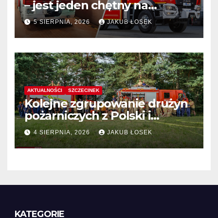
– jest jeden chętny na
dostawę
5 SIERPNIA, 2026
JAKUB ŁOSEK
AKTUALNOŚCI
SZCZECINEK
Kolejne zgrupowanie drużyn
pożarniczych z Polski i
Niemiec w regionie
4 SIERPNIA, 2026
JAKUB ŁOSEK
KATEGORIE