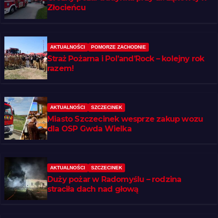
Złocieńcu
AKTUALNOŚCI
POMORZE ZACHODNIE
Straż Pożarna i Pol’and’Rock – kolejny rok
razem!
AKTUALNOŚCI
SZCZECINEK
Miasto Szczecinek wesprze zakup wozu
dla OSP Gwda Wielka
AKTUALNOŚCI
SZCZECINEK
Duży pożar w Radomyślu – rodzina
straciła dach nad głową