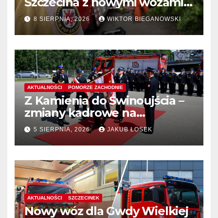
Szczecina z nowymi wozami –
wyłoniono wykonawcę
8 SIERPNIA, 2026
WIKTOR BIEGANOWSKI
AKTUALNOŚCI
POMORZE ZACHODNIE
Z Kamienia do Świnoujścia –
zmiany kadrowe na
stanowiskach komendantów
5 SIERPNIA, 2026
JAKUB ŁOSEK
AKTUALNOŚCI
SZCZECINEK
Nowy wóz dla Gwdy Wielkiej