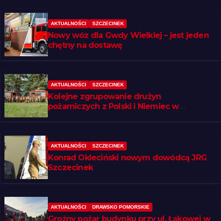
AKTUALNOŚCI
SZCZECINEK
Nowy wóz dla Gwdy Wielkiej – jest jeden
chętny na dostawę
AKTUALNOŚCI
SZCZECINEK
Kolejne zgrupowanie drużyn
pożarniczych z Polski i Niemiec w
regionie
AKTUALNOŚCI
SZCZECINEK
Konrad Okleciński nowym dowódcą JRG
Szczecinek
AKTUALNOŚCI
DRAWSKO POMORSKIE
Groźny pożar budynku przy ul. Łąkowej w