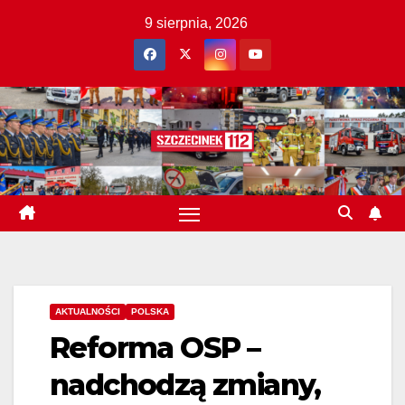
Skip
9 sierpnia, 2026
to
content
AKTUALNOŚCI
POLSKA
Reforma OSP –
nadchodzą zmiany,