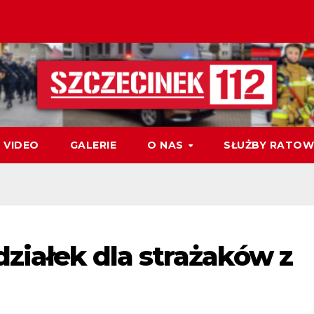
VIDEO
GALERIE
O NAS
SŁUŻBY RATOW
ziałek dla strażaków z