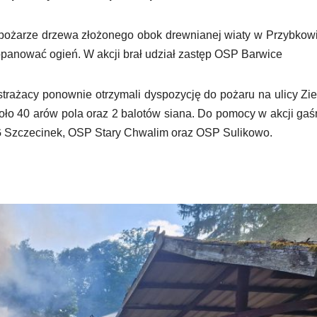
o pożarze drzewa złożonego obok drewnianej wiaty w Przybkow
opanować ogień. W akcji brał udział zastęp OSP Barwice
trażacy ponownie otrzymali dyspozycję do pożaru na ulicy Zie
koło 40 arów pola oraz 2 balotów siana. Do pomocy w akcji gaś
 Szczecinek, OSP Stary Chwalim oraz OSP Sulikowo.