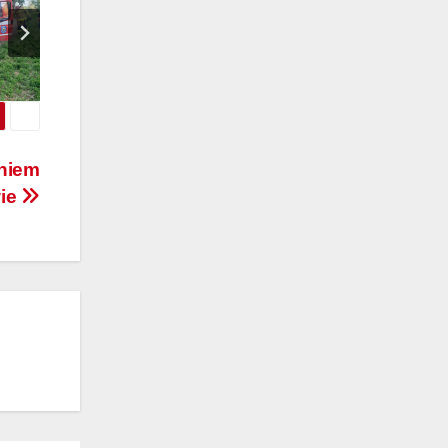
gniem
wie