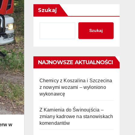
Szukaj
Szukaj
NAJNOWSZE AKTUALNOŚCI
Chemicy z Koszalina i Szczecina
z nowymi wozami – wyłoniono
wykonawcę
Z Kamienia do Świnoujścia –
zmiany kadrowe na stanowiskach
komendantów
erw w