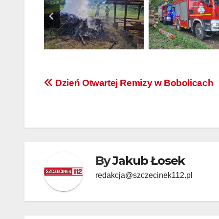
Nawigacja
Dzień Otwartej Remizy w Bobolicach
wpisu
By
Jakub Łosek
redakcja@szczecinek112.pl