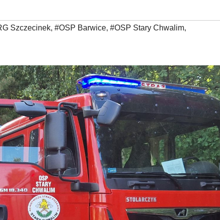
RG Szczecinek
,
#OSP Barwice
,
#OSP Stary Chwalim
,