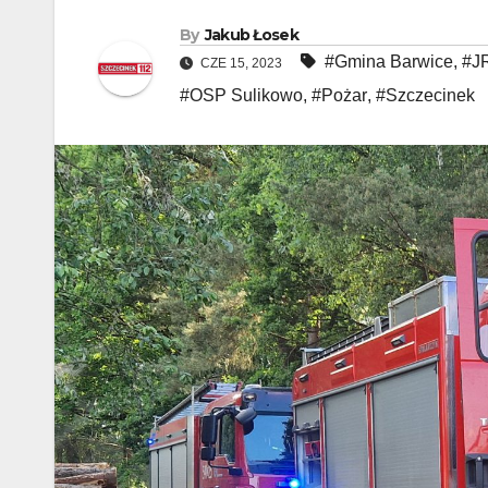
By
Jakub Łosek
#Gmina Barwice
,
#J
CZE 15, 2023
#OSP Sulikowo
,
#Pożar
,
#Szczecinek