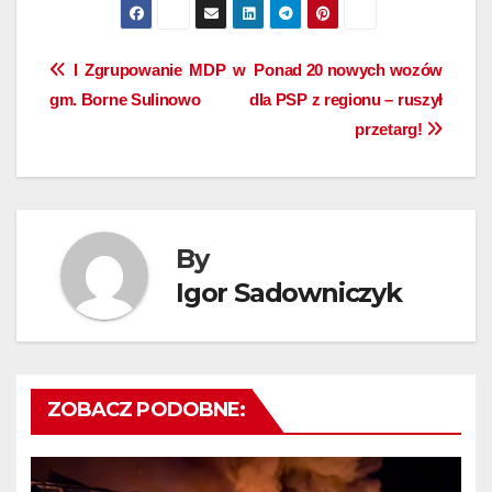
Nawigacja
I Zgrupowanie MDP w
Ponad 20 nowych wozów
gm. Borne Sulinowo
dla PSP z regionu – ruszył
wpisu
przetarg!
By
Igor Sadowniczyk
ZOBACZ PODOBNE: