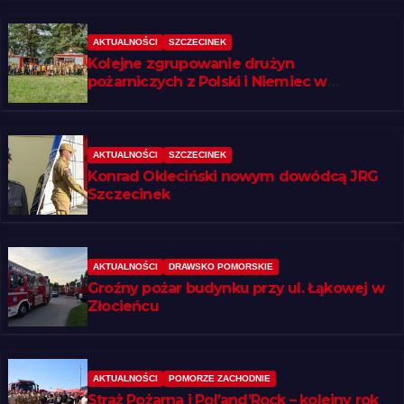
AKTUALNOŚCI
SZCZECINEK
Kolejne zgrupowanie drużyn
pożarniczych z Polski i Niemiec w
regionie
AKTUALNOŚCI
SZCZECINEK
Konrad Okleciński nowym dowódcą JRG
Szczecinek
AKTUALNOŚCI
DRAWSKO POMORSKIE
Groźny pożar budynku przy ul. Łąkowej w
Złocieńcu
AKTUALNOŚCI
POMORZE ZACHODNIE
Straż Pożarna i Pol’and’Rock – kolejny rok