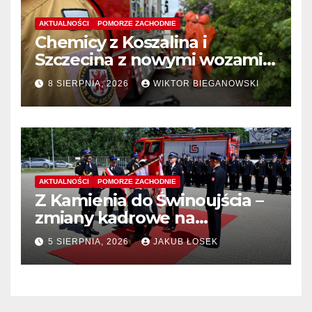
AKTUALNOŚCI
POMORZE ZACHODNIE
Chemicy z Koszalina i
Szczecina z nowymi wozami –
wyłoniono wykonawcę
8 SIERPNIA, 2026
WIKTOR BIEGANOWSKI
AKTUALNOŚCI
POMORZE ZACHODNIE
Z Kamienia do Świnoujścia –
zmiany kadrowe na
stanowiskach komendantów
5 SIERPNIA, 2026
JAKUB ŁOSEK