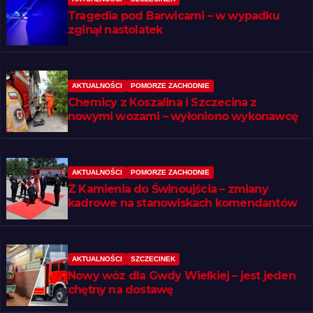
Tragedia pod Barwicami – w wypadku
zginął nastolatek
AKTUALNOŚCI
POMORZE ZACHODNIE
Chemicy z Koszalina i Szczecina z
nowymi wozami – wyłoniono wykonawcę
AKTUALNOŚCI
POMORZE ZACHODNIE
Z Kamienia do Świnoujścia – zmiany
kadrowe na stanowiskach komendantów
AKTUALNOŚCI
SZCZECINEK
Nowy wóz dla Gwdy Wielkiej – jest jeden
chętny na dostawę