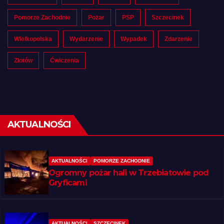
Pomorze Zachodnie
Pożar
PSP
Szczecinek
Wielkopolska
Wydarzenie
Wypadek
Zdarzenie
Złotów
Ćwiczenia
AKTUALNOŚCI
AKTUALNOŚCI
POMORZE ZACHODNIE
Ogromny pożar hali w Trzebiatowie pod
Gryficami
AKTUALNOŚCI
SZCZECINEK