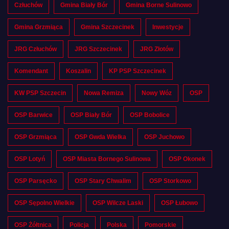
Człuchów
Gmina Biały Bór
Gmina Borne Sulinowo
Gmina Grzmiąca
Gmina Szczecinek
Inwestycje
JRG Człuchów
JRG Szczecinek
JRG Złotów
Komendant
Koszalin
KP PSP Szczecinek
KW PSP Szczecin
Nowa Remiza
Nowy Wóz
OSP
OSP Barwice
OSP Biały Bór
OSP Bobolice
OSP Grzmiąca
OSP Gwda Wielka
OSP Juchowo
OSP Lotyń
OSP Miasta Bornego Sulinowa
OSP Okonek
OSP Parsęcko
OSP Stary Chwalim
OSP Storkowo
OSP Sępolno Wielkie
OSP Wilcze Laski
OSP Łubowo
OSP Żółtnica
Policja
Polska
Pomorskie