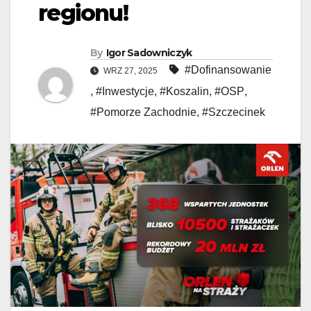
regionu!
By
Igor Sadowniczyk
#Dofinansowanie
WRZ 27, 2025
,
#Inwestycje
,
#Koszalin
,
#OSP
,
#Pomorze Zachodnie
,
#Szczecinek