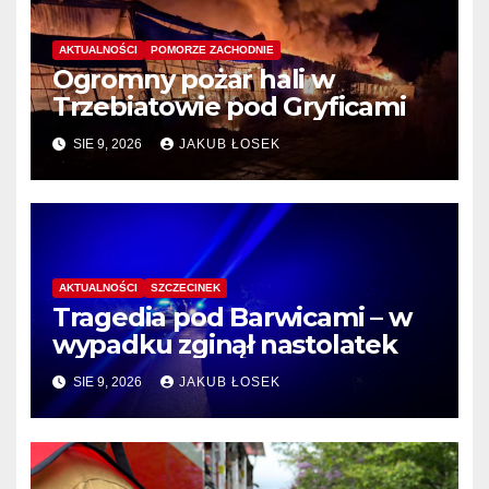
AKTUALNOŚCI
POMORZE ZACHODNIE
Ogromny pożar hali w
Trzebiatowie pod Gryficami
SIE 9, 2026
JAKUB ŁOSEK
AKTUALNOŚCI
SZCZECINEK
Tragedia pod Barwicami – w
wypadku zginął nastolatek
SIE 9, 2026
JAKUB ŁOSEK