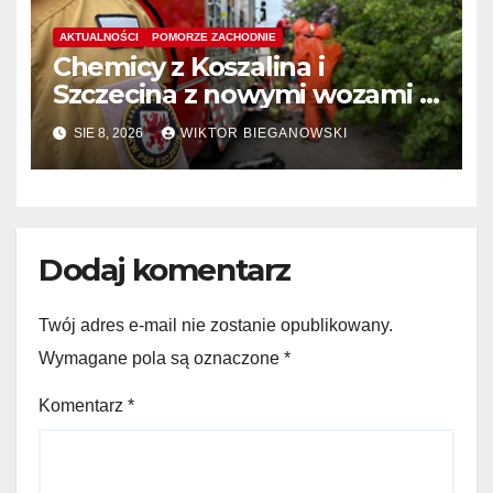
AKTUALNOŚCI
POMORZE ZACHODNIE
Chemicy z Koszalina i
Szczecina z nowymi wozami –
wyłoniono wykonawcę
SIE 8, 2026
WIKTOR BIEGANOWSKI
Dodaj komentarz
Twój adres e-mail nie zostanie opublikowany.
Wymagane pola są oznaczone
*
Komentarz
*