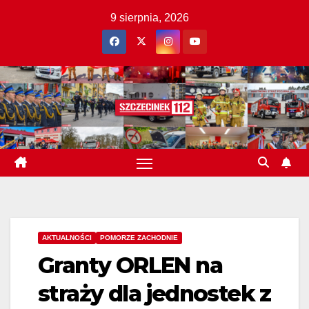
Skip
9 sierpnia, 2026
to
content
AKTUALNOŚCI
POMORZE ZACHODNIE
Granty ORLEN na
straży dla jednostek z