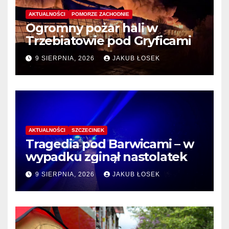
AKTUALNOŚCI
POMORZE ZACHODNIE
Ogromny pożar hali w
Trzebiatowie pod Gryficami
9 SIERPNIA, 2026
JAKUB ŁOSEK
AKTUALNOŚCI
SZCZECINEK
Tragedia pod Barwicami – w
wypadku zginął nastolatek
9 SIERPNIA, 2026
JAKUB ŁOSEK