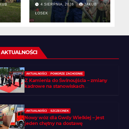
KUB
4 SIERPNIA, 2026
JAKUB
 w
ŁOSEK
AKTUALNOŚCI
AKTUALNOŚCI
POMORZE ZACHODNIE
Z Kamienia do Świnoujścia – zmiany
kadrowe na stanowiskach
komendantów
AKTUALNOŚCI
SZCZECINEK
Nowy wóz dla Gwdy Wielkiej – jest
jeden chętny na dostawę