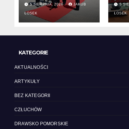
zmiany kadrowe na
chę
5 SIERPNIA, 2026
JAKUB
5 SI
stanowiskach
komendantów
ŁOSEK
ŁOSEK
KATEGORIE
AKTUALNOŚCI
ARTYKUŁY
BEZ KATEGORII
CZŁUCHÓW
DRAWSKO POMORSKIE