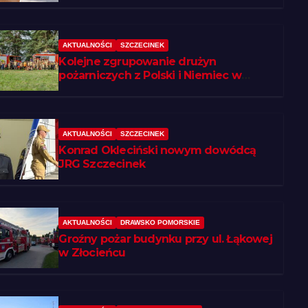
AKTUALNOŚCI
SZCZECINEK
Kolejne zgrupowanie drużyn
pożarniczych z Polski i Niemiec w
regionie
AKTUALNOŚCI
SZCZECINEK
Konrad Okleciński nowym dowódcą
JRG Szczecinek
AKTUALNOŚCI
DRAWSKO POMORSKIE
Groźny pożar budynku przy ul. Łąkowej
w Złocieńcu