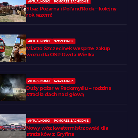
AKTUALNOŚCI
POMORZE ZACHODNIE
Straż Pożarna i Pol’and’Rock – kolejny
rok razem!
AKTUALNOŚCI
SZCZECINEK
Miasto Szczecinek wesprze zakup
wozu dla OSP Gwda Wielka
AKTUALNOŚCI
SZCZECINEK
Duży pożar w Radomyślu – rodzina
straciła dach nad głową
AKTUALNOŚCI
POMORZE ZACHODNIE
Nowy wóz kwatermistrzowski dla
strażaków z Gryfina