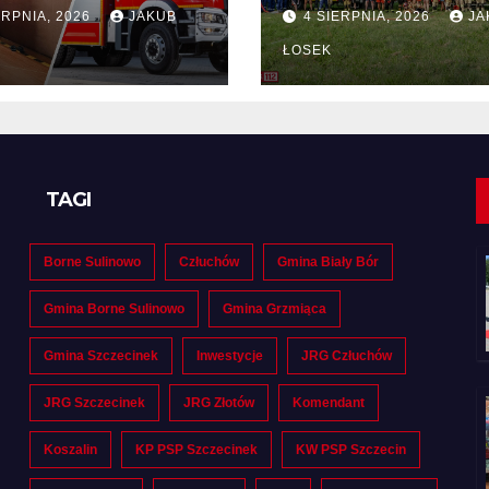
tny na dostawę
drużyn
ERPNIA, 2026
JAKUB
4 SIERPNIA, 2026
JA
pożarniczych z
Polski i Niemiec
ŁOSEK
regionie
TAGI
Borne Sulinowo
Człuchów
Gmina Biały Bór
Gmina Borne Sulinowo
Gmina Grzmiąca
Gmina Szczecinek
Inwestycje
JRG Człuchów
JRG Szczecinek
JRG Złotów
Komendant
Koszalin
KP PSP Szczecinek
KW PSP Szczecin