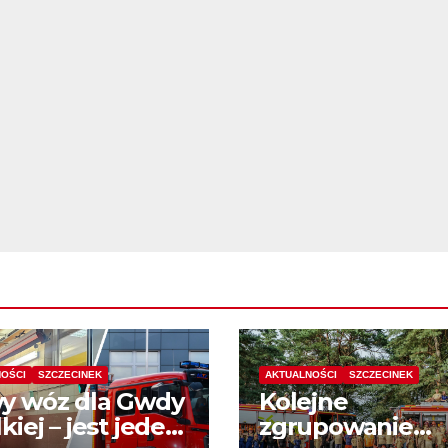
OŚCI
SZCZECINEK
AKTUALNOŚCI
SZCZECINEK
y wóz dla Gwdy
Kolejne
kiej – jest jeden
zgrupowanie