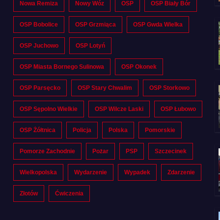
Nowa Remiza
Nowy Wóz
OSP
OSP Biały Bór
OSP Bobolice
OSP Grzmiąca
OSP Gwda Wielka
OSP Juchowo
OSP Lotyń
OSP Miasta Bornego Sulinowa
OSP Okonek
OSP Parsęcko
OSP Stary Chwalim
OSP Storkowo
OSP Sępolno Wielkie
OSP Wilcze Laski
OSP Łubowo
OSP Żółtnica
Policja
Polska
Pomorskie
Pomorze Zachodnie
Pożar
PSP
Szczecinek
Wielkopolska
Wydarzenie
Wypadek
Zdarzenie
Złotów
Ćwiczenia