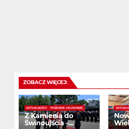
ZOBACZ WIĘCEJ:
AKTUALNOŚCI
POMORZE ZACHODNIE
AKTUALN
Z Kamienia do
Now
Świnoujścia –
Wiel