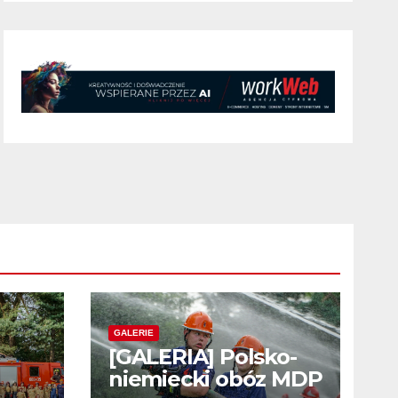
GALERIE
[GALERIA] Polsko-
niemiecki obóz MDP