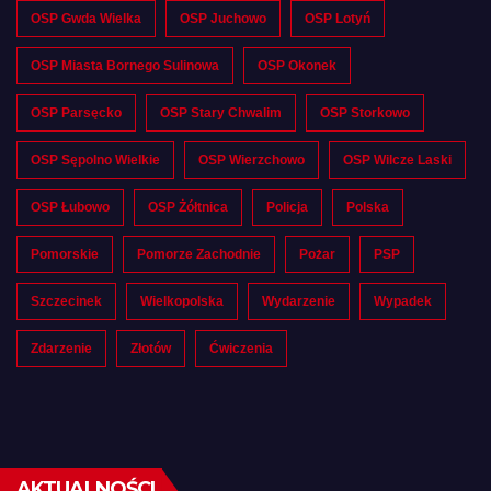
OSP Gwda Wielka
OSP Juchowo
OSP Lotyń
OSP Miasta Bornego Sulinowa
OSP Okonek
OSP Parsęcko
OSP Stary Chwalim
OSP Storkowo
OSP Sępolno Wielkie
OSP Wierzchowo
OSP Wilcze Laski
OSP Łubowo
OSP Żółtnica
Policja
Polska
Pomorskie
Pomorze Zachodnie
Pożar
PSP
Szczecinek
Wielkopolska
Wydarzenie
Wypadek
Zdarzenie
Złotów
Ćwiczenia
AKTUALNOŚCI