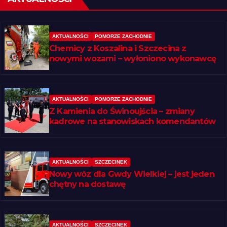
AKTUALNOŚCI
POMORZE ZACHODNIE
Chemicy z Koszalina i Szczecina z
nowymi wozami – wyłoniono wykonawcę
AKTUALNOŚCI
POMORZE ZACHODNIE
Z Kamienia do Świnoujścia – zmiany
kadrowe na stanowiskach komendantów
AKTUALNOŚCI
SZCZECINEK
Nowy wóz dla Gwdy Wielkiej – jest jeden
chętny na dostawę
AKTUALNOŚCI
SZCZECINEK