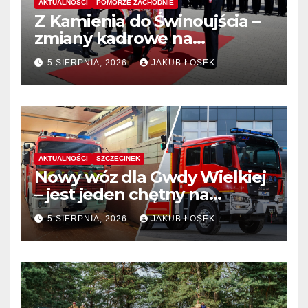
AKTUALNOŚCI
POMORZE ZACHODNIE
Z Kamienia do Świnoujścia –
zmiany kadrowe na
stanowiskach komendantów
5 SIERPNIA, 2026
JAKUB ŁOSEK
AKTUALNOŚCI
SZCZECINEK
Nowy wóz dla Gwdy Wielkiej
– jest jeden chętny na
dostawę
5 SIERPNIA, 2026
JAKUB ŁOSEK