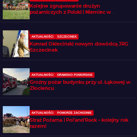
Kolejne zgrupowanie drużyn
pożarniczych z Polski i Niemiec w
regionie
AKTUALNOŚCI
SZCZECINEK
Konrad Okleciński nowym dowódcą JRG
Szczecinek
AKTUALNOŚCI
DRAWSKO POMORSKIE
Groźny pożar budynku przy ul. Łąkowej w
Złocieńcu
AKTUALNOŚCI
POMORZE ZACHODNIE
Straż Pożarna i Pol’and’Rock – kolejny rok
razem!