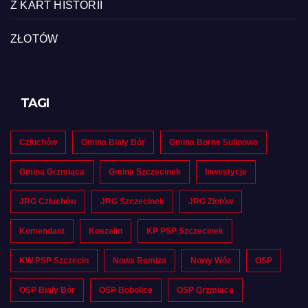
Z KART HISTORII
ZŁOTÓW
TAGI
Człuchów
Gmina Biały Bór
Gmina Borne Sulinowo
Gmina Grzmiąca
Gmina Szczecinek
Inwestycje
JRG Człuchów
JRG Szczecinek
JRG Złotów
Komendant
Koszalin
KP PSP Szczecinek
KW PSP Szczecin
Nowa Remiza
Nowy Wóz
OSP
OSP Biały Bór
OSP Bobolice
OSP Grzmiąca