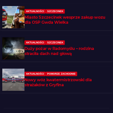
AKTUALNOŚCI
SZCZECINEK
Miasto Szczecinek wesprze zakup wozu
dla OSP Gwda Wielka
AKTUALNOŚCI
SZCZECINEK
Duży pożar w Radomyślu – rodzina
straciła dach nad głową
AKTUALNOŚCI
POMORZE ZACHODNIE
Nowy wóz kwatermistrzowski dla
strażaków z Gryfina