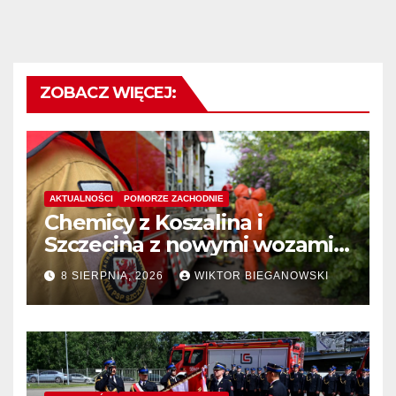
ZOBACZ WIĘCEJ:
AKTUALNOŚCI
POMORZE ZACHODNIE
Chemicy z Koszalina i
Szczecina z nowymi wozami –
wyłoniono wykonawcę
8 SIERPNIA, 2026
WIKTOR BIEGANOWSKI