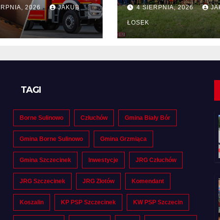
tny na dostawę
drużyn
ERPNIA, 2026
JAKUB
4 SIERPNIA, 2026
JA
pożarniczych z
Polski i Niemiec
ŁOSEK
regionie
TAGI
Borne Sulinowo
Człuchów
Gmina Biały Bór
Gmina Borne Sulinowo
Gmina Grzmiąca
Gmina Szczecinek
Inwestycje
JRG Człuchów
JRG Szczecinek
JRG Złotów
Komendant
Koszalin
KP PSP Szczecinek
KW PSP Szczecin