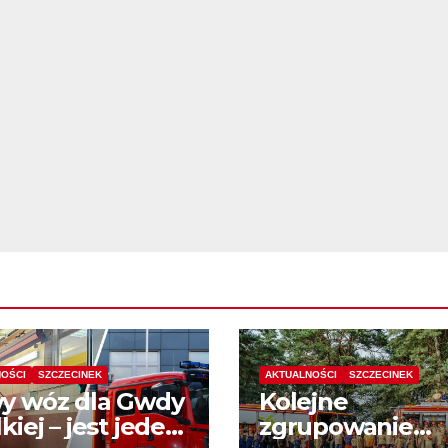
OŚCI
SZCZECINEK
AKTUALNOŚCI
SZCZECINEK
y wóz dla Gwdy
Kolejne
kiej – jest jeden
zgrupowanie