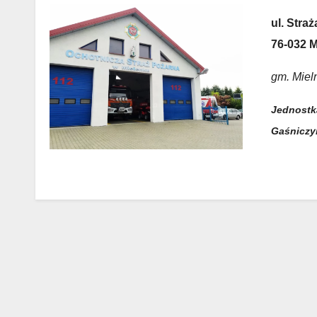
ul. Stra
76-032 
gm. Miel
Jednostk
Gaśnicz