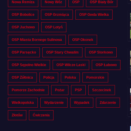
Nowa Remiza
Nowy Wóz
OSP
OSP Biały Bór
OSP Bobolice
OSP Grzmiąca
OSP Gwda Wielka
OSP Juchowo
OSP Lotyń
OSP Miasta Bornego Sulinowa
OSP Okonek
OSP Parsęcko
OSP Stary Chwalim
OSP Storkowo
OSP Sępolno Wielkie
OSP Wilcze Laski
OSP Łubowo
OSP Żółtnica
Policja
Polska
Pomorskie
Pomorze Zachodnie
Pożar
PSP
Szczecinek
Wielkopolska
Wydarzenie
Wypadek
Zdarzenie
Złotów
Ćwiczenia