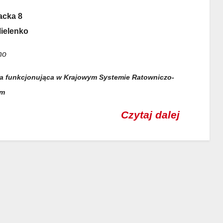
żacka 8
Mielenko
no
a funkcjonująca w Krajowym Systemie Ratowniczo-
ym
Czytaj dalej