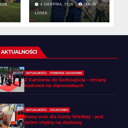
KUB
4 SIERPNIA, 2026
JAKUB
 w
ŁOSEK
AKTUALNOŚCI
AKTUALNOŚCI
POMORZE ZACHODNIE
Z Kamienia do Świnoujścia – zmiany
kadrowe na stanowiskach
komendantów
AKTUALNOŚCI
SZCZECINEK
Nowy wóz dla Gwdy Wielkiej – jest
jeden chętny na dostawę