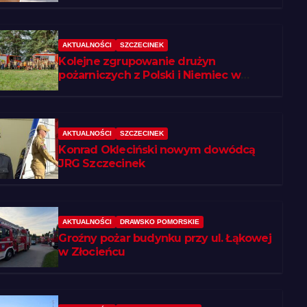
AKTUALNOŚCI
SZCZECINEK
Kolejne zgrupowanie drużyn
pożarniczych z Polski i Niemiec w
regionie
AKTUALNOŚCI
SZCZECINEK
Konrad Okleciński nowym dowódcą
JRG Szczecinek
AKTUALNOŚCI
DRAWSKO POMORSKIE
Groźny pożar budynku przy ul. Łąkowej
w Złocieńcu