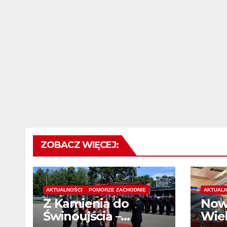
ZOBACZ WIĘCEJ:
AKTUALNOŚCI
POMORZE ZACHODNIE
AKTUALN
Z Kamienia do
Now
Świnoujścia –
Wiel