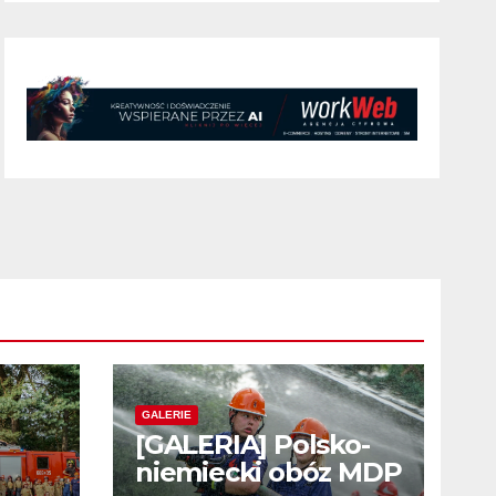
GALERIE
[GALERIA] Polsko-
niemiecki obóz MDP