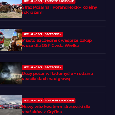
AKTUALNOŚCI
POMORZE ZACHODNIE
Straż Pożarna i Pol’and’Rock – kolejny
rok razem!
AKTUALNOŚCI
SZCZECINEK
Miasto Szczecinek wesprze zakup
wozu dla OSP Gwda Wielka
AKTUALNOŚCI
SZCZECINEK
Duży pożar w Radomyślu – rodzina
straciła dach nad głową
AKTUALNOŚCI
POMORZE ZACHODNIE
Nowy wóz kwatermistrzowski dla
strażaków z Gryfina