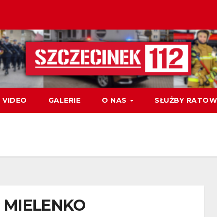
VIDEO
GALERIE
O NAS
SŁUŻBY RATOW
 MIELENKO