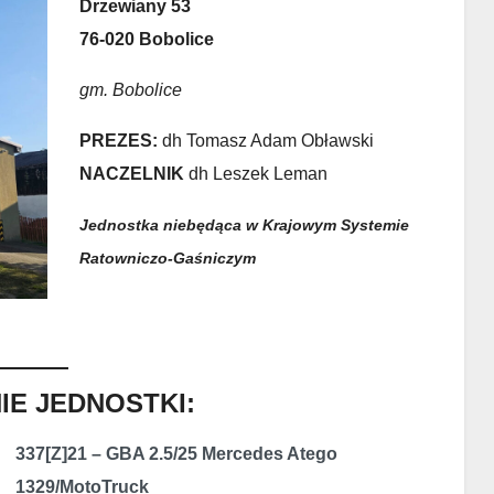
Drzewiany 53
76-020 Bobolice
gm. Bobolice
PREZES:
dh Tomasz Adam Obławski
NACZELNIK
dh Leszek Leman
Jednostka niebędąca w Krajowym Systemie
Ratowniczo-Gaśniczym
E JEDNOSTKI:
337[Z]21 – GBA 2.5/25 Mercedes Atego
1329/MotoTruck