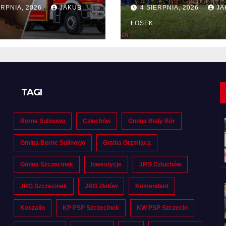
tny na dostawę
drużyn
ERPNIA, 2026
JAKUB
4 SIERPNIA, 2026
JA
pożarniczych z
Polski i Niemiec
ŁOSEK
regionie
TAGI
Borne Sulinowo
Człuchów
Gmina Biały Bór
Gmina Borne Sulinowo
Gmina Grzmiąca
Gmina Szczecinek
Inwestycje
JRG Człuchów
JRG Szczecinek
JRG Złotów
Komendant
Koszalin
KP PSP Szczecinek
KW PSP Szczecin