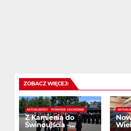
ZOBACZ WIĘCEJ:
AKTUALNOŚCI
POMORZE ZACHODNIE
AKTUALN
Z Kamienia do
Now
Świnoujścia –
Wiel