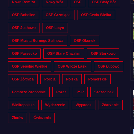
Nowa Remiza
Nowy Wóz
OSP
OSP Biały Bór
OSP Bobolice
OSP Grzmiąca
OSP Gwda Wielka
OSP Juchowo
OSP Lotyń
OSP Miasta Bornego Sulinowa
OSP Okonek
OSP Parsęcko
OSP Stary Chwalim
OSP Storkowo
OSP Sępolno Wielkie
OSP Wilcze Laski
OSP Łubowo
OSP Żółtnica
Policja
Polska
Pomorskie
Pomorze Zachodnie
Pożar
PSP
Szczecinek
Wielkopolska
Wydarzenie
Wypadek
Zdarzenie
Złotów
Ćwiczenia