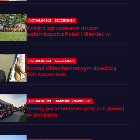
AKTUALNOŚCI
SZCZECINEK
Kolejne zgrupowanie drużyn
pożarniczych z Polski i Niemiec w
regionie
AKTUALNOŚCI
SZCZECINEK
Konrad Okleciński nowym dowódcą
JRG Szczecinek
AKTUALNOŚCI
DRAWSKO POMORSKIE
Groźny pożar budynku przy ul. Łąkowej
w Złocieńcu