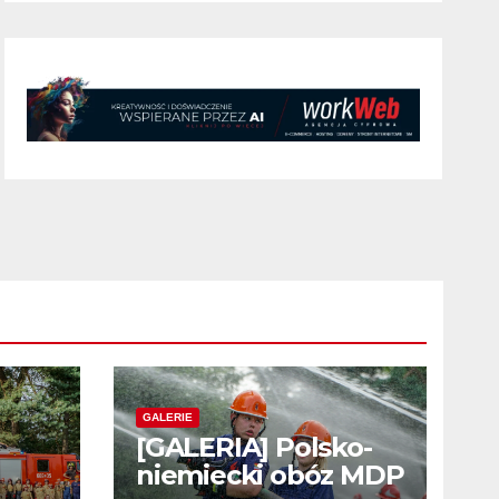
GALERIE
[GALERIA] Polsko-
niemiecki obóz MDP