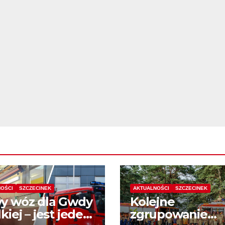
OŚCI
SZCZECINEK
AKTUALNOŚCI
SZCZECINEK
y wóz dla Gwdy
Kolejne
kiej – jest jeden
zgrupowanie