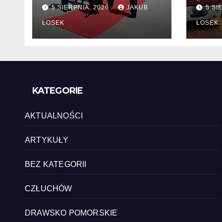
zmiany kadrowe na
chę
5 SIERPNIA, 2026
JAKUB
5 SI
stanowiskach
komendantów
ŁOSEK
ŁOSEK
KATEGORIE
AKTUALNOŚCI
ARTYKUŁY
BEZ KATEGORII
CZŁUCHÓW
DRAWSKO POMORSKIE