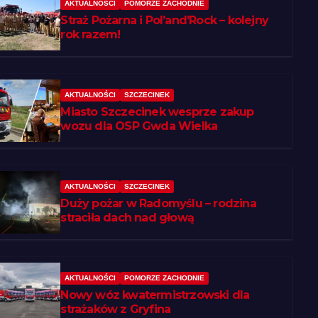
AKTUALNOŚCI
POMORZE ZACHODNIE
Straż Pożarna i Pol’and’Rock – kolejny
rok razem!
AKTUALNOŚCI
SZCZECINEK
Miasto Szczecinek wesprze zakup
wozu dla OSP Gwda Wielka
AKTUALNOŚCI
SZCZECINEK
Duży pożar w Radomyślu – rodzina
straciła dach nad głową
AKTUALNOŚCI
POMORZE ZACHODNIE
Nowy wóz kwatermistrzowski dla
strażaków z Gryfina