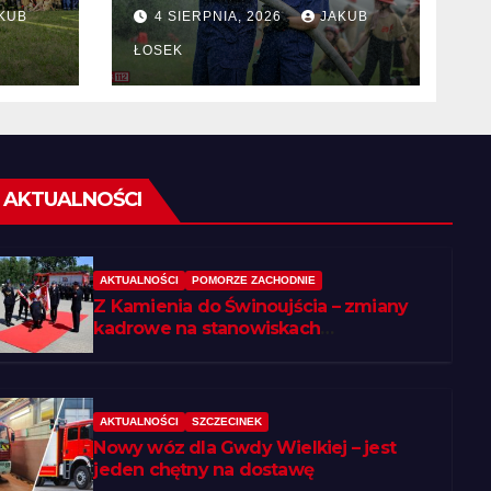
KUB
4 SIERPNIA, 2026
JAKUB
 w
ŁOSEK
AKTUALNOŚCI
AKTUALNOŚCI
POMORZE ZACHODNIE
Z Kamienia do Świnoujścia – zmiany
kadrowe na stanowiskach
komendantów
AKTUALNOŚCI
SZCZECINEK
Nowy wóz dla Gwdy Wielkiej – jest
jeden chętny na dostawę