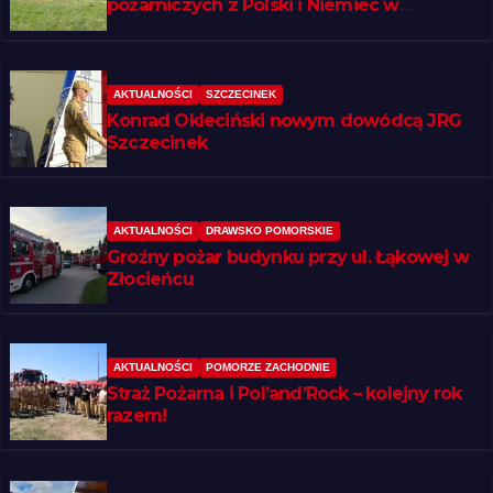
pożarniczych z Polski i Niemiec w
regionie
AKTUALNOŚCI
SZCZECINEK
Konrad Okleciński nowym dowódcą JRG
Szczecinek
AKTUALNOŚCI
DRAWSKO POMORSKIE
Groźny pożar budynku przy ul. Łąkowej w
Złocieńcu
AKTUALNOŚCI
POMORZE ZACHODNIE
Straż Pożarna i Pol’and’Rock – kolejny rok
razem!