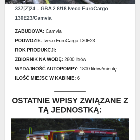
337[Z]24 – GBA 2.8/18 Iveco EuroCargo
130E23/Camvia
ZABUDOWA:
Camvia
PODWOZIE:
Iveco EuroCargo 130E23
ROK PRODUKCJI:
—
ZBIORNIK NA WODĘ:
2800 litrów
WYDAJNOŚĆ AUTOPOMPY:
1800 litrów/minutę
ILOŚĆ MIEJSC W KABINIE:
6
OSTATNIE WPISY ZWIĄZANE Z
TĄ JEDNOSTKĄ: