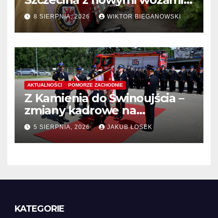
wyłoniono wykonawcę
8 SIERPNIA, 2026
WIKTOR BIEGANOWSKI
AKTUALNOŚCI
POMORZE ZACHODNIE
Z Kamienia do Świnoujścia –
zmiany kadrowe na
stanowiskach komendantów
5 SIERPNIA, 2026
JAKUB ŁOSEK
KATEGORIE