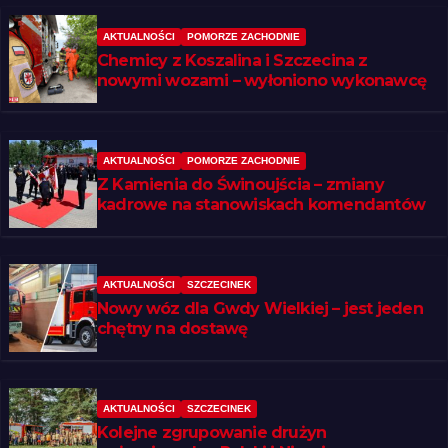
AKTUALNOŚCI
POMORZE ZACHODNIE
Chemicy z Koszalina i Szczecina z
nowymi wozami – wyłoniono wykonawcę
AKTUALNOŚCI
POMORZE ZACHODNIE
Z Kamienia do Świnoujścia – zmiany
kadrowe na stanowiskach komendantów
AKTUALNOŚCI
SZCZECINEK
Nowy wóz dla Gwdy Wielkiej – jest jeden
chętny na dostawę
AKTUALNOŚCI
SZCZECINEK
Kolejne zgrupowanie drużyn