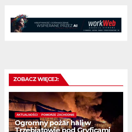
ZOBACZ WIĘCEJ:
AKTUALNOŚCI
POMORZE ZACHODNIE
Ogromny pożar hali w
Trzebiatowie pod Gryficami