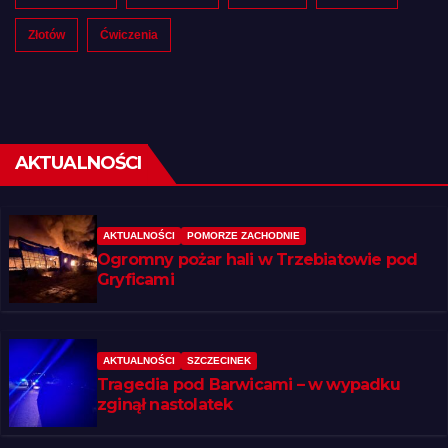
Złotów
Ćwiczenia
AKTUALNOŚCI
AKTUALNOŚCI
POMORZE ZACHODNIE
Ogromny pożar hali w Trzebiatowie pod
Gryficami
AKTUALNOŚCI
SZCZECINEK
Tragedia pod Barwicami – w wypadku
zginął nastolatek