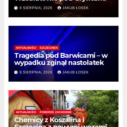
9 SIERPNIA, 2026
JAKUB ŁOSEK
AKTUALNOŚCI
SZCZECINEK
Tragedia pod Barwicami – w
wypadku zginął nastolatek
9 SIERPNIA, 2026
JAKUB ŁOSEK
AKTUALNOŚCI
POMORZE ZACHODNIE
Chemicy z Koszalina i
Szczecina z nowymi wozami –