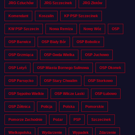
JRG Człuchów
JRG Szczecinek
JRG Złotów
Komendant
Koszalin
KP PSP Szczecinek
KW PSP Szczecin
Nowa Remiza
Nowy Wóz
OSP
OSP Barwice
OSP Biały Bór
OSP Bobolice
OSP Grzmiąca
OSP Gwda Wielka
OSP Juchowo
OSP Lotyń
OSP Miasta Bornego Sulinowa
OSP Okonek
OSP Parsęcko
OSP Stary Chwalim
OSP Storkowo
OSP Sępolno Wielkie
OSP Wilcze Laski
OSP Łubowo
OSP Żółtnica
Policja
Polska
Pomorskie
Pomorze Zachodnie
Pożar
PSP
Szczecinek
Wielkopolska
Wydarzenie
Wypadek
Zdarzenie