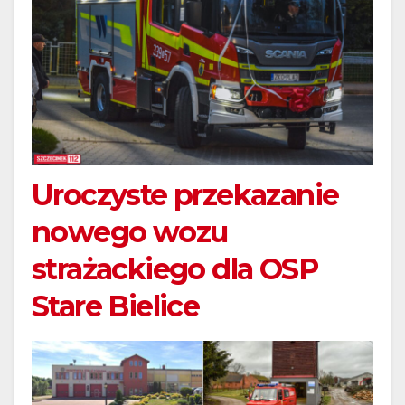
Uroczyste przekazanie
nowego wozu
strażackiego dla OSP
Stare Bielice