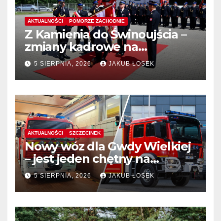
AKTUALNOŚCI
POMORZE ZACHODNIE
Z Kamienia do Świnoujścia –
zmiany kadrowe na
stanowiskach komendantów
5 SIERPNIA, 2026
JAKUB ŁOSEK
AKTUALNOŚCI
SZCZECINEK
Nowy wóz dla Gwdy Wielkiej
– jest jeden chętny na
dostawę
5 SIERPNIA, 2026
JAKUB ŁOSEK