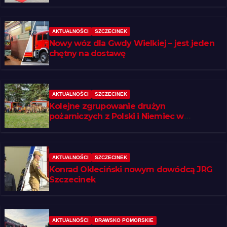
AKTUALNOŚCI
SZCZECINEK
Nowy wóz dla Gwdy Wielkiej – jest jeden
chętny na dostawę
AKTUALNOŚCI
SZCZECINEK
Kolejne zgrupowanie drużyn
pożarniczych z Polski i Niemiec w
regionie
AKTUALNOŚCI
SZCZECINEK
Konrad Okleciński nowym dowódcą JRG
Szczecinek
AKTUALNOŚCI
DRAWSKO POMORSKIE