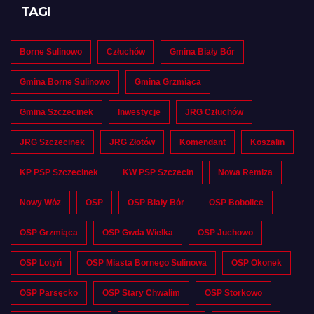
TAGI
Borne Sulinowo
Człuchów
Gmina Biały Bór
Gmina Borne Sulinowo
Gmina Grzmiąca
Gmina Szczecinek
Inwestycje
JRG Człuchów
JRG Szczecinek
JRG Złotów
Komendant
Koszalin
KP PSP Szczecinek
KW PSP Szczecin
Nowa Remiza
Nowy Wóz
OSP
OSP Biały Bór
OSP Bobolice
OSP Grzmiąca
OSP Gwda Wielka
OSP Juchowo
OSP Lotyń
OSP Miasta Bornego Sulinowa
OSP Okonek
OSP Parsęcko
OSP Stary Chwalim
OSP Storkowo