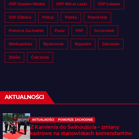
OSP Sępolno Wielkie
OSP Wilcze Laski
OSP Łubowo
OSP Żółtnica
Policja
Polska
Pomorskie
Pomorze Zachodnie
Pożar
PSP
Szczecinek
Wielkopolska
Wydarzenie
Wypadek
Zdarzenie
Złotów
Ćwiczenia
AKTUALNOŚCI
AKTUALNOŚCI
POMORZE ZACHODNIE
Z Kamienia do Świnoujścia – zmiany
kadrowe na stanowiskach komendantów