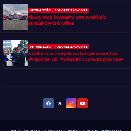
AKTUALNOŚCI
POMORZE ZACHODNIE
Nowy wóz kwatermistrzowski dla
strażaków z Gryfina
AKTUALNOŚCI
POMORZE ZACHODNIE
5 milionów złotych na bezpieczeństwo –
Wsparcie dla zachodniopomorskich OSP