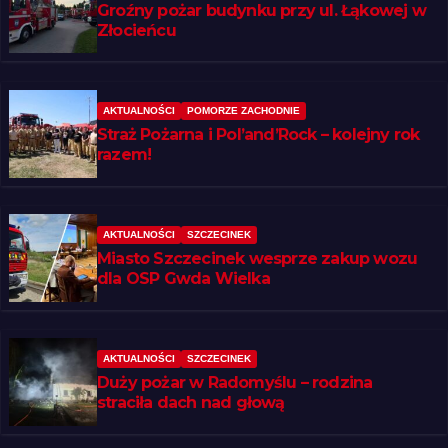
Groźny pożar budynku przy ul. Łąkowej w
Złocieńcu
AKTUALNOŚCI
POMORZE ZACHODNIE
Straż Pożarna i Pol’and’Rock – kolejny rok
razem!
AKTUALNOŚCI
SZCZECINEK
Miasto Szczecinek wesprze zakup wozu
dla OSP Gwda Wielka
AKTUALNOŚCI
SZCZECINEK
Duży pożar w Radomyślu – rodzina
straciła dach nad głową