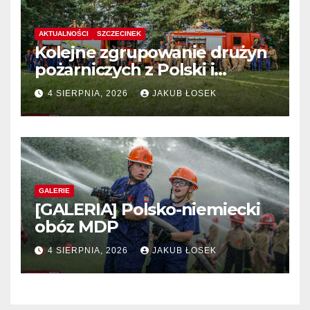
AKTUALNOŚCI
SZCZECINEK
Kolejne zgrupowanie drużyn
pożarniczych z Polski i
Niemiec w regionie
4 SIERPNIA, 2026
JAKUB ŁOSEK
GALERIE
[GALERIA] Polsko-niemiecki
obóz MDP
4 SIERPNIA, 2026
JAKUB ŁOSEK