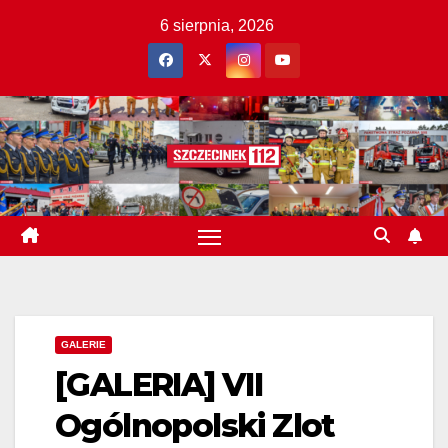
Skip
6 sierpnia, 2026
to
content
GALERIE
[GALERIA] VII
Ogólnopolski Zlot