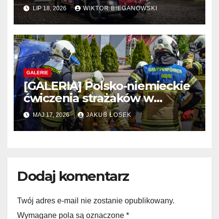
LIP 18, 2026
WIKTOR BIEGANOWSKI
GALERIE
[GALERIA] Polsko-niemieckie
ćwiczenia strażaków w
Lotyniu
MAJ 17, 2026
JAKUB ŁOSEK
Dodaj komentarz
Twój adres e-mail nie zostanie opublikowany.
Wymagane pola są oznaczone
*