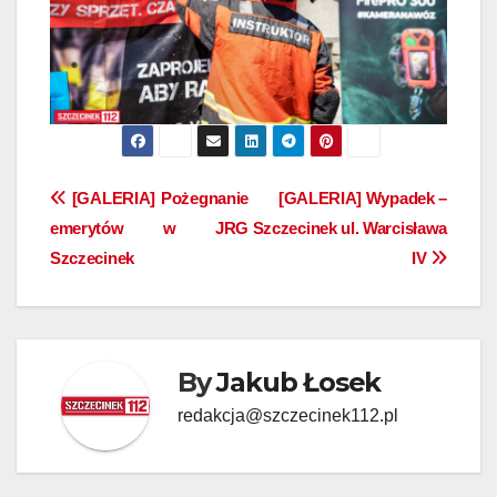
Nawigacja
[GALERIA] Pożegnanie
[GALERIA] Wypadek –
emerytów w JRG
Szczecinek ul. Warcisława
wpisu
Szczecinek
IV
By
Jakub Łosek
redakcja@szczecinek112.pl