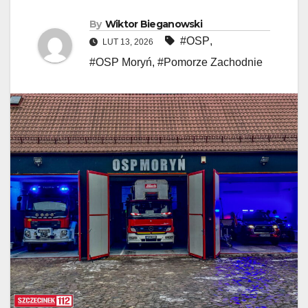
By
Wiktor Bieganowski
#OSP
,
LUT 13, 2026
#OSP Moryń
,
#Pomorze Zachodnie