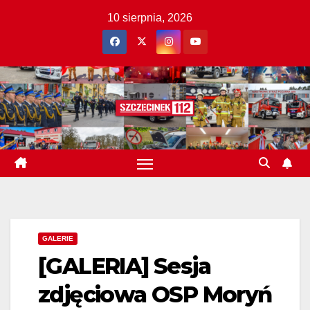
Skip
10 sierpnia, 2026
to
content
GALERIE
[GALERIA] Sesja
zdjęciowa OSP Moryń