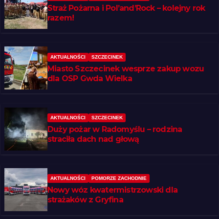
Straż Pożarna i Pol’and’Rock – kolejny rok
razem!
AKTUALNOŚCI
SZCZECINEK
Miasto Szczecinek wesprze zakup wozu
dla OSP Gwda Wielka
AKTUALNOŚCI
SZCZECINEK
Duży pożar w Radomyślu – rodzina
straciła dach nad głową
AKTUALNOŚCI
POMORZE ZACHODNIE
Nowy wóz kwatermistrzowski dla
strażaków z Gryfina