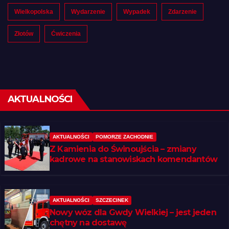
Wielkopolska
Wydarzenie
Wypadek
Zdarzenie
Złotów
Ćwiczenia
AKTUALNOŚCI
AKTUALNOŚCI
POMORZE ZACHODNIE
Z Kamienia do Świnoujścia – zmiany
kadrowe na stanowiskach komendantów
AKTUALNOŚCI
SZCZECINEK
Nowy wóz dla Gwdy Wielkiej – jest jeden
chętny na dostawę