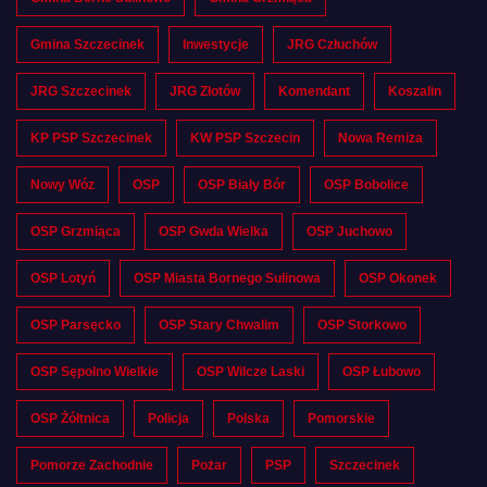
Gmina Szczecinek
Inwestycje
JRG Człuchów
JRG Szczecinek
JRG Złotów
Komendant
Koszalin
KP PSP Szczecinek
KW PSP Szczecin
Nowa Remiza
Nowy Wóz
OSP
OSP Biały Bór
OSP Bobolice
OSP Grzmiąca
OSP Gwda Wielka
OSP Juchowo
OSP Lotyń
OSP Miasta Bornego Sulinowa
OSP Okonek
OSP Parsęcko
OSP Stary Chwalim
OSP Storkowo
OSP Sępolno Wielkie
OSP Wilcze Laski
OSP Łubowo
OSP Żółtnica
Policja
Polska
Pomorskie
Pomorze Zachodnie
Pożar
PSP
Szczecinek