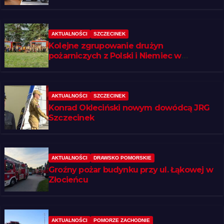
AKTUALNOŚCI
SZCZECINEK
Kolejne zgrupowanie drużyn
pożarniczych z Polski i Niemiec w
regionie
AKTUALNOŚCI
SZCZECINEK
Konrad Okleciński nowym dowódcą JRG
Szczecinek
AKTUALNOŚCI
DRAWSKO POMORSKIE
Groźny pożar budynku przy ul. Łąkowej w
Złocieńcu
AKTUALNOŚCI
POMORZE ZACHODNIE