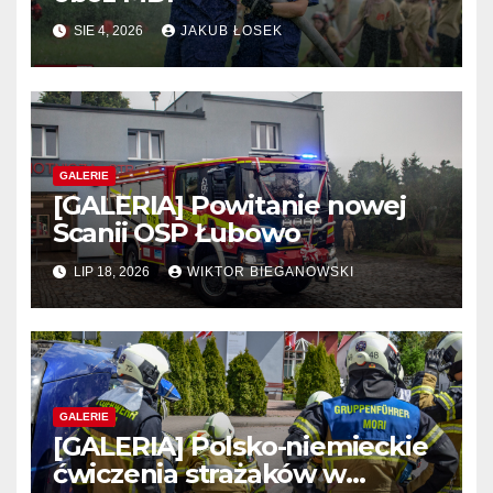
SIE 4, 2026
JAKUB ŁOSEK
GALERIE
[GALERIA] Powitanie nowej
Scanii OSP Łubowo
LIP 18, 2026
WIKTOR BIEGANOWSKI
GALERIE
[GALERIA] Polsko-niemieckie
ćwiczenia strażaków w