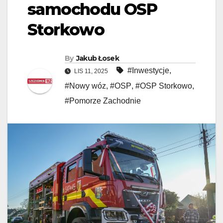
samochodu OSP
Storkowo
By
Jakub Łosek
#Inwestycje
,
LIS 11, 2025
#Nowy wóz
,
#OSP
,
#OSP Storkowo
,
#Pomorze Zachodnie