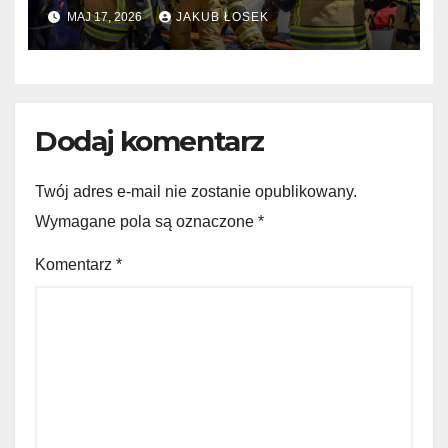
Lotyniu
MAJ 17, 2026
JAKUB ŁOSEK
Dodaj komentarz
Twój adres e-mail nie zostanie opublikowany.
Wymagane pola są oznaczone
*
Komentarz
*