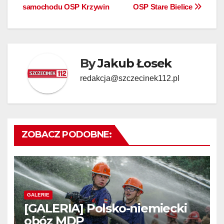
samochodu OSP Krzywin
OSP Stare Bielice
wpisu
By
Jakub Łosek
redakcja@szczecinek112.pl
ZOBACZ PODOBNE:
GALERIE
[GALERIA] Polsko-niemiecki
obóz MDP