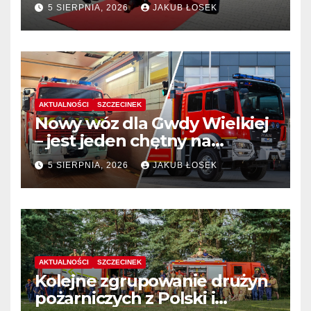
stanowiskach komendantów
5 SIERPNIA, 2026
JAKUB ŁOSEK
AKTUALNOŚCI
SZCZECINEK
Nowy wóz dla Gwdy Wielkiej
– jest jeden chętny na
dostawę
5 SIERPNIA, 2026
JAKUB ŁOSEK
AKTUALNOŚCI
SZCZECINEK
Kolejne zgrupowanie drużyn
pożarniczych z Polski i