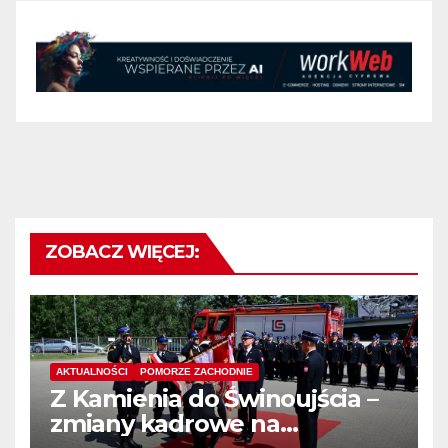
ZOBACZ WIĘCEJ:
AKTUALNOŚCI
POMORZE ZACHODNIE
Z Kamienia do Świnoujścia –
zmiany kadrowe na