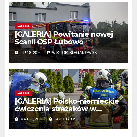
GALERIE
[GALERIA] Powitanie nowej
Scanii OSP Łubowo
LIP 18, 2026
WIKTOR BIEGANOWSKI
GALERIE
[GALERIA] Polsko-niemieckie
ćwiczenia strażaków w
Lotyniu
MAJ 17, 2026
JAKUB ŁOSEK