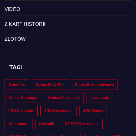
VIDEO
Z KART HISTORII
ZŁOTÓW
TAGI
Człuchów
Gmina Biały Bór
Gmina Borne Sulinowo
Gmina Grzmiąca
Gmina Szczecinek
Inwestycje
JRG Człuchów
JRG Szczecinek
JRG Złotów
Komendant
Koszalin
KP PSP Szczecinek