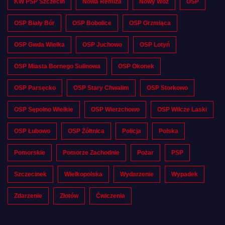
KW PSP Szczecin
Nowa Remiza
Nowy Wóz
OSP
OSP Biały Bór
OSP Bobolice
OSP Grzmiąca
OSP Gwda Wielka
OSP Juchowo
OSP Lotyń
OSP Miasta Bornego Sulinowa
OSP Okonek
OSP Parsęcko
OSP Stary Chwalim
OSP Storkowo
OSP Sępolno Wielkie
OSP Wierzchowo
OSP Wilcze Laski
OSP Łubowo
OSP Żółtnica
Policja
Polska
Pomorskie
Pomorze Zachodnie
Pożar
PSP
Szczecinek
Wielkopolska
Wydarzenie
Wypadek
Zdarzenie
Złotów
Ćwiczenia