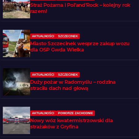
Straż Pożarna i Pol’and’Rock – kolejny rok
razem!
AKTUALNOŚCI
SZCZECINEK
Miasto Szczecinek wesprze zakup wozu
dla OSP Gwda Wielka
AKTUALNOŚCI
SZCZECINEK
Duży pożar w Radomyślu – rodzina
straciła dach nad głową
AKTUALNOŚCI
POMORZE ZACHODNIE
Nowy wóz kwatermistrzowski dla
strażaków z Gryfina