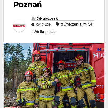
Poznań
By
Jakub Łosek
#Ćwiczenia
,
#PSP
,
KWI 7, 2024
#Wielkopolska