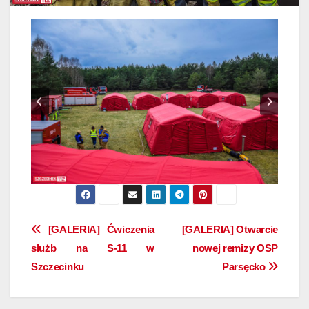
Nawigacja
[GALERIA] Ćwiczenia
[GALERIA] Otwarcie
służb na S-11 w
nowej remizy OSP
wpisu
Szczecinku
Parsęcko