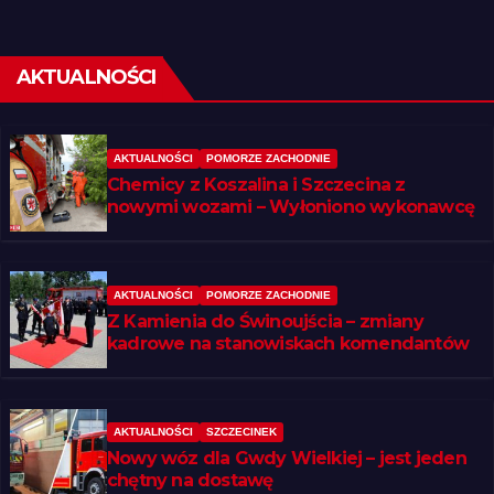
AKTUALNOŚCI
AKTUALNOŚCI
POMORZE ZACHODNIE
Chemicy z Koszalina i Szczecina z
nowymi wozami – Wyłoniono wykonawcę
AKTUALNOŚCI
POMORZE ZACHODNIE
Z Kamienia do Świnoujścia – zmiany
kadrowe na stanowiskach komendantów
AKTUALNOŚCI
SZCZECINEK
Nowy wóz dla Gwdy Wielkiej – jest jeden
chętny na dostawę