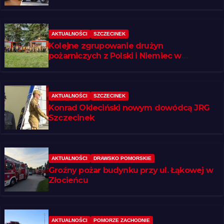
AKTUALNOŚCI
SZCZECINEK
Kolejne zgrupowanie drużyn
pożarniczych z Polski i Niemiec w
regionie
AKTUALNOŚCI
SZCZECINEK
Konrad Okleciński nowym dowódcą JRG
Szczecinek
AKTUALNOŚCI
DRAWSKO POMORSKIE
Groźny pożar budynku przy ul. Łąkowej w
Złocieńcu
AKTUALNOŚCI
POMORZE ZACHODNIE