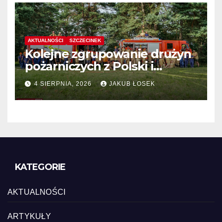
AKTUALNOŚCI
SZCZECINEK
Kolejne zgrupowanie drużyn
pożarniczych z Polski i
Niemiec w regionie
4 SIERPNIA, 2026
JAKUB ŁOSEK
KATEGORIE
AKTUALNOŚCI
ARTYKUŁY