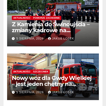
AKTUALNOŚCI
POMORZE ZACHODNIE
Z Kamienia do Świnoujścia –
zmiany kadrowe na
stanowiskach komendantów
5 SIERPNIA, 2026
JAKUB ŁOSEK
AKTUALNOŚCI
SZCZECINEK
Nowy wóz dla Gwdy Wielkiej
– jest jeden chętny na
dostawę
5 SIERPNIA, 2026
JAKUB ŁOSEK