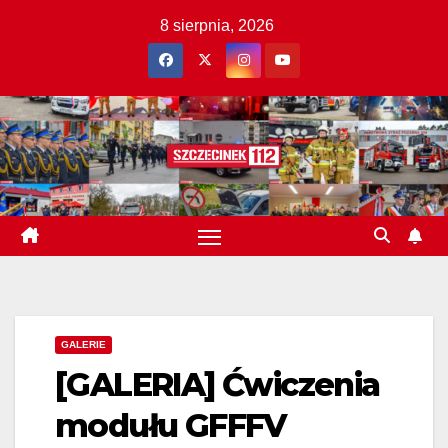
Skip
8 sierpnia, 2026
to
content
GALERIE
[GALERIA] Ćwiczenia
modułu GFFFV