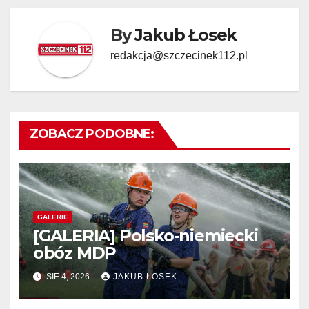
By
Jakub Łosek
redakcja@szczecinek112.pl
ZOBACZ PODOBNE:
GALERIE
[GALERIA] Polsko-niemiecki
obóz MDP
SIE 4, 2026
JAKUB ŁOSEK